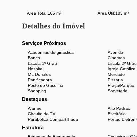
Área Total:
185 m²
Área Útil:
183 m²
Detalhes do Imóvel
Serviços Próximos
Academias de ginástica
Avenida
Banco
Cinemas
Escola 1º Grau
Escola 2º Grau
Hospital
Igreja Católica
Mc Donalds
Mercado
Panificadora
Pizzaria
Posto de Gasolina
Praça/Parque
Shopping
Sorveteria
Destaques
Alarme
Alto Padrão
Circuito de TV
Escritório
Parabólica Compartilhada
Portão Eletrôni
Estrutura
Banheiro de Empregada
Chuveiro a Gá