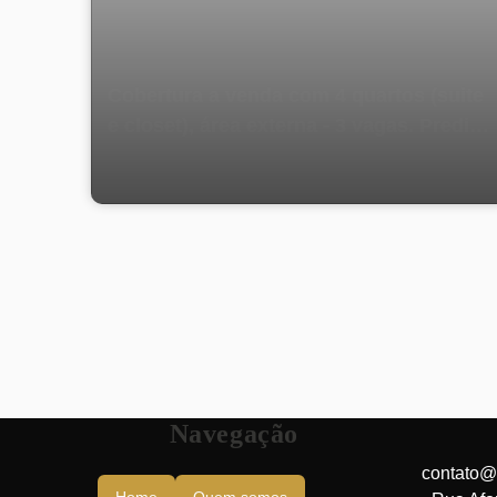
Cobertura a venda com 4 quartos (suite
e closet), área externa - 3 vagas. Predio
com Total Infraestrutura - Rua São
Francisco Xavier, Tijuca - Rio de Janeiro.
Navegação
contato@
Home
Quem somos