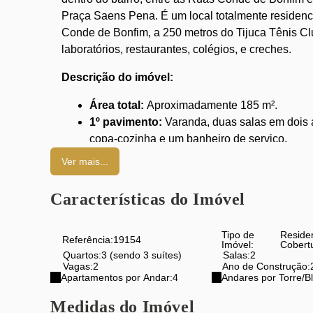
Praça Saens Pena. É um local totalmente residenci
Conde de Bonfim, a 250 metros do Tijuca Tênis Cl
laboratórios, restaurantes, colégios, e creches.
Descrição do imóvel:
Área total:
Aproximadamente 185 m².
1º pavimento:
Varanda, duas salas em dois a
copa-cozinha e um banheiro de serviço.
2º pavimento (terraço):
Área gourmet com ch
Ver mais...
Vagas de garagem:
Duas vagas.
Prédio:
Tradicional da rua, com elevador e sa
Características do Imóvel
Observação:
Por motivos de segurança, a numera
localização aproximada.
Tipo de
Reside
Referência:
19154
Imóvel:
Cobert
Quartos:
3 (sendo 3 suítes)
Salas:
2
Para mais informações ou para agendar uma visita,
Vagas:
2
Ano de Construção:
Apartamentos por Andar:
4
Andares por Torre/B
Aproveite para conhecer o Empreendimento Atmos
Medidas do Imóvel
no ZAP pelo Código: 18381