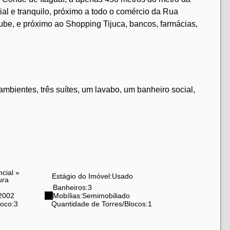
al e tranquilo, próximo a todo o comércio da Rua
ube, e próximo ao Shopping Tijuca, bancos, farmácias,
mbientes, três suítes, um lavabo, um banheiro social,
urrasqueira e piscina.
lão de festas.
ção exata do endereço não é divulgada, apenas uma
ncial
»
Estágio do Imóvel:
Usado
ura
Banheiros:
3
 entre em contato com a Miguez Imobiliária.
2002
Mobílias:
Semimobiliado
loco:
3
Quantidade de Torres/Blocos:
1
fera Condominium Park pelo Tour 360 no ZAP - Buscar