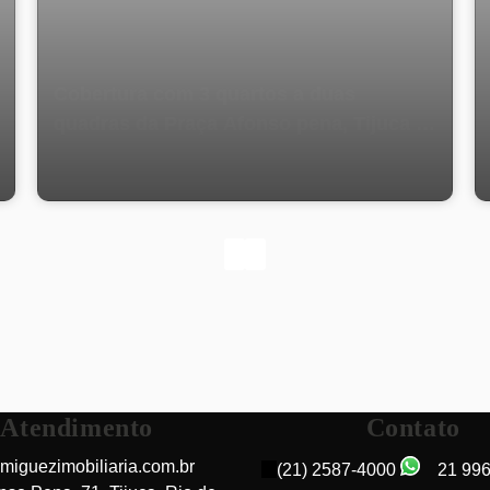
Cobertura com 3 quartos a duas
quadras da Praça Afonso pena, Tijuca -
Rio de Janeiro
Atendimento
Contato
miguezimobiliaria.com.br
(21) 2587-4000
21 99