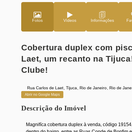
Fotos
Vídeos
Fav
Cobertura duplex com piscina à venda na Rua Carlos de
Laet, um recanto na Tijuca
Clube!
Rua Carlos de Laet
,
Tijuca
,
Rio de Janeiro
,
Rio de Jane
Abrir no Google Maps
Descrição do Imóvel
Magnifíca cobertura duplex à venda, código 19154,
dentro do bairro, entre as Ruas Conde de Bonfim 