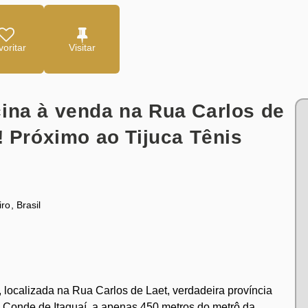
oritar
! Próximo ao Tijuca Tênis
iro
,
Brasil
 localizada na Rua Carlos de Laet, verdadeira província
e Conde de Itaguaí, a apenas 450 metros do metrô da