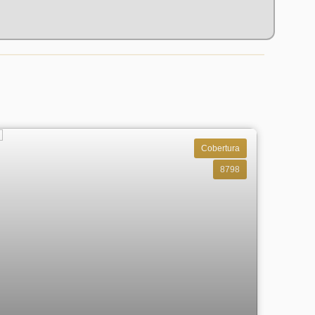
Cobertura
8798