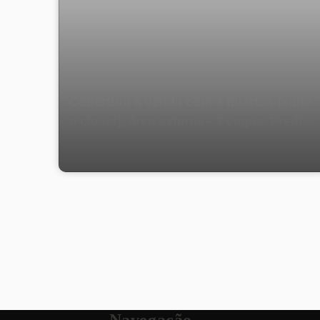
Cobertura a venda com 4 quartos (suite
e closet), área externa - 3 vagas. Predio
com Total Infraestrutura - Rua São
Francisco Xavier, Tijuca - Rio de Janeiro.
Navegação