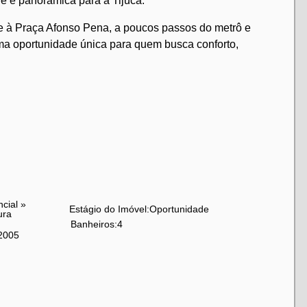
re e panorâmica para a Tijuca.
te à Praça Afonso Pena, a poucos passos do metrô e
uma oportunidade única para quem busca conforto,
adrão e móveis sob medida;
ncial
»
Estágio do Imóvel:
Oportunidade
ura
Banheiros:
4
na;
2005