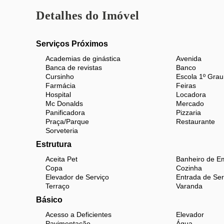
Acessibilidade;
Detalhes do Imóvel
Circuito interno de câmeras;
Playground;
Serviços Próximos
Salão de festas.
Academias de ginástica
Avenida
Um imóvel diferenciado, que reúne localização privi
Banca de revistas
Banco
Cursinho
Escola 1º Grau
Agende sua visita e venha conhecer esta cobertur
Farmácia
Feiras
Hospital
Locadora
Mc Donalds
Mercado
Panificadora
Pizzaria
Praça/Parque
Restaurante
Sorveteria
Estrutura
Aceita Pet
Banheiro de E
Copa
Cozinha
Elevador de Serviço
Entrada de Ser
Terraço
Varanda
Básico
Acesso a Deficientes
Elevador
Pavimentação
Água