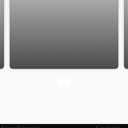
Vendo cobertura rua Homem de Melo
com 4 quartos, Piscina e 2 vagas
Atendimento
Contato