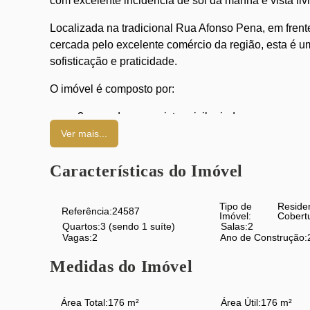
com excelente incidência de sol da manhã e vista liv
Localizada na tradicional Rua Afonso Pena, em fren
cercada pelo excelente comércio da região, esta é 
sofisticação e praticidade.
O imóvel é composto por:
2 varandas com vista privilegiada;
Duas salas amplas e elegantes;
Ver mais...
3 excelentes quartos, sendo 1 suíte com closet;
Banheiro social moderno e espaçoso;
Características do Imóvel
Cozinha planejada, com acabamento de alto p
Área de serviço funcional;
Tipo de
Reside
Referência:
24587
Terraço privativo com sauna e churrasqueira;
Imóvel:
Cobert
Quartos:
3 (sendo 1 suíte)
Salas:
2
Espaço com potencial para instalação de pisci
Vagas:
2
Ano de Construção:
2 vagas de garagem na escritura.
Medidas do Imóvel
O condomínio oferece:
Área Total:
176 m²
Área Útil:
176 m²
Portaria;