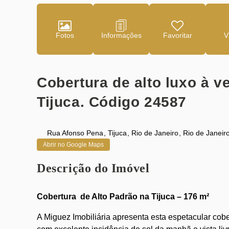
Fotos
Favoritar
Cobertura de alto luxo à 
Tijuca. Código 24587
Rua Afonso Pena
,
Tijuca
,
Rio de Janeiro
,
Rio de Janeir
Abrir no Google Maps
Descrição do Imóvel
Cobertura de Alto Padrão na Tijuca – 176 m²
A Miguez Imobiliária apresenta esta espetacular cober