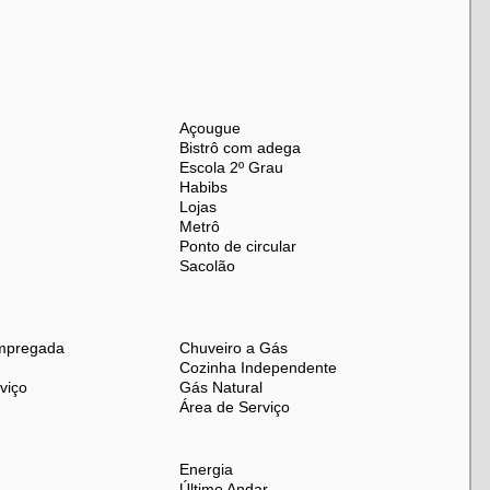
Açougue
legiada, excelente planta e acabamento impecável.
Bistrô com adega
Escola 2º Grau
a única na Tijuca
Habibs
Lojas
Metrô
Ponto de circular
Sacolão
mpregada
Chuveiro a Gás
Cozinha Independente
viço
Gás Natural
Área de Serviço
Energia
Último Andar