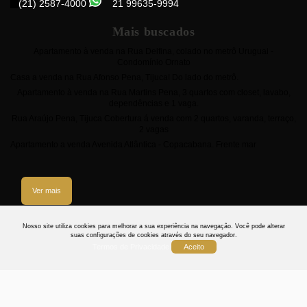
(21) 2587-4000
21 99635-9994
Mais buscados
Apartamento à venda na Rua Delfina, colado no metrô Uruguai -
Condomínio Ornato
Casa a venda na Rua Afonso Pena, Tijuca! Do lado do metrô.
Apartamento à venda na Rua Martins Pena, 3 quartos com closet, lavabo,
dependências e 1 vaga.
Rua Araújo Pena, Tijuca Cobertura á venda com 2 quartos, varanda, terraço,
2 vagas
Apartamento a venda Avenida Atlântica - Copacabana. Frente mar
Ver mais
3
Nosso site utiliza cookies para melhorar a sua experiência na navegação.
Você pode alterar
suas configurações de cookies através do seu navegador.
Termos de Privacidade
Aceito
Termos
Privacidade
Cookies