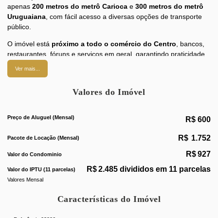
apenas
200 metros do metrô Carioca
e
300 metros do metrô
Uruguaiana
, com fácil acesso a diversas opções de transporte
público.
O imóvel está
próximo a todo o comércio do Centro
, bancos,
restaurantes, fóruns e serviços em geral, garantindo praticidade
no dia a dia profissional.
Ver mais...
A sala encontra-se
totalmente montada
,
linda
,
modernizada
e
Valores do Imóvel
pronta para uso, oferecendo um ambiente confortável e
funcional.
Preço de Aluguel (Mensal)
Ideal para:
R$
600
Consultórios médicos
R$
1.752
Pacote de Locação (Mensal)
Escritórios de advocacia
R$
927
Valor do Condominio
R$
2.485 divididos em 11 parcelas
Profissionais liberais em geral
Valor do IPTU (11 parcelas)
Valores Mensal
Excelente oportunidade para quem busca localização estratégica,
conforto e valorização.
Características do Imóvel