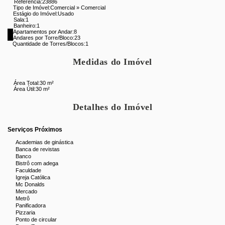
Referência:
23886
Tipo de Imóvel:
Comercial
»
Comercial
Estágio do Imóvel:
Usado
Sala:
1
Banheiro:
1
Apartamentos por Andar:
8
Andares por Torre/Bloco:
23
Quantidade de Torres/Blocos:
1
Medidas do Imóvel
Área Total:
30 m²
Área Útil:
30 m²
Detalhes do Imóvel
Serviços Próximos
Academias de ginástica
Banca de revistas
Banco
Bistrô com adega
Faculdade
Igreja Católica
Mc Donalds
Mercado
Metrô
Panificadora
Pizzaria
Ponto de circular