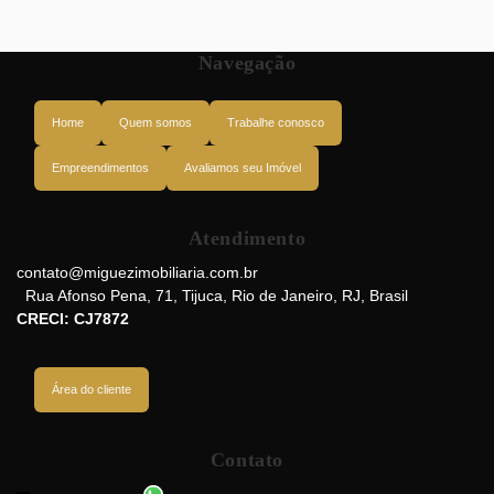
Navegação
Home
Quem somos
Trabalhe conosco
Empreendimentos
Avaliamos seu Imóvel
Atendimento
Avenida Presidente Vargas, 20071-905, Centro, Rio de Janeiro, Rio de
Janeiro, Brasil
contato@miguezimobiliaria.com.br
Rua Afonso Pena
,
71
,
Tijuca
,
Rio de Janeiro
,
RJ
,
Brasil
CRECI: CJ7872
Área do cliente
Contato