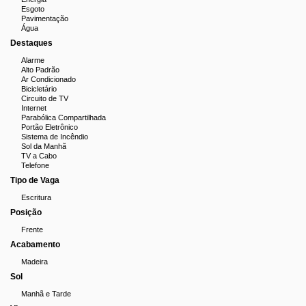
Esgoto
Pavimentação
Água
Destaques
Alarme
Alto Padrão
Ar Condicionado
Bicicletário
Circuito de TV
Internet
Parabólica Compartilhada
Portão Eletrônico
Sistema de Incêndio
Sol da Manhã
TV a Cabo
Telefone
Tipo de Vaga
Escritura
Posição
Frente
Acabamento
Madeira
Sol
Manhã e Tarde