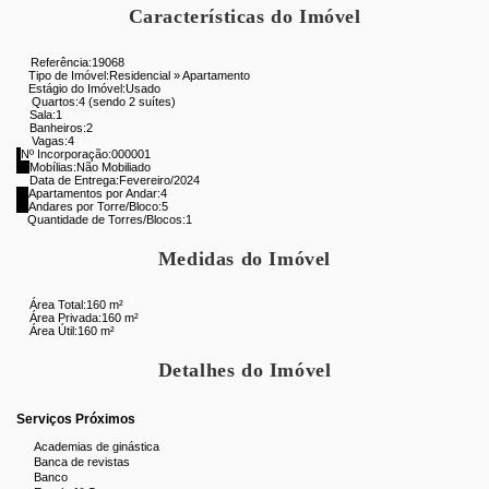
escolas, farmácias, shopping centers, supermercados e diversas
Características do Imóvel
comodidades. Há também a possibilidade de utilizar o FGTS para
a aquisição.
Referência:
19068
Tipo de Imóvel:
Residencial
»
Apartamento
Estágio do Imóvel:
Usado
Para mais informações e para agendar uma visita, entre em
Quartos:
4 (sendo 2 suítes)
Sala:
1
contato agora mesmo. Este apartamento é uma excelente
Banheiros:
2
Vagas:
4
oportunidade para quem busca conforto e uma localização
Nº Incorporação:
000001
estratégica na Tijuca.
Mobílias:
Não Mobiliado
Data de Entrega:
Fevereiro/2024
Apartamentos por Andar:
4
Andares por Torre/Bloco:
5
Aproveite para conhecer o Empreendimento Atmosfera
Quantidade de Torres/Blocos:
1
Condominium Park pelo Tour 360 no ZAP - Buscar no ZAP pelo
Código: 18381
Medidas do Imóvel
4o mini
Área Total:
160 m²
Área Privada:
160 m²
Área Útil:
160 m²
Detalhes do Imóvel
Serviços Próximos
Academias de ginástica
Banca de revistas
Banco