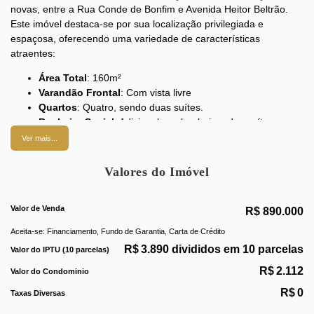
novas, entre a Rua Conde de Bonfim e Avenida Heitor Beltrão.
Este imóvel destaca-se por sua localização privilegiada e
espaçosa, oferecendo uma variedade de características
atraentes:
Área Total
: 160m²
Varandão Frontal
: Com vista livre
Quartos
: Quatro, sendo duas suítes.
Banheiro Social
: Adicional aos banheiros das suítes
Sala
: Ampla, com espaço para três ambientes.
Ver mais...
Copa-Cozinha
: Espaçosa e equipada com armários
planejados
Valores do Imóvel
Área de Serviço
: Ampla, com duas dependências e
banheiro de empregada
Valor de Venda
Banheiros
: Equipados com armários, box e espelhos
R$
890.000
Armários Planejados
: Em todos os quartos
Aceita-se: Financiamento, Fundo de Garantia, Carta de Crédito
Vagas de Garagem
: Quatro, registradas na escritura
R$
3.890 divididos em 10 parcelas
Valor do IPTU (10 parcelas)
Acabamento
: Piso de taco em madeira
Portas
: Duas de entrada (social e de serviço)
R$
2.112
Valor do Condominio
R$
0
O prédio conta com dois elevadores e está localizado em uma
Taxas Diversas
região de alto valor e crescimento, próximo a restaurantes,