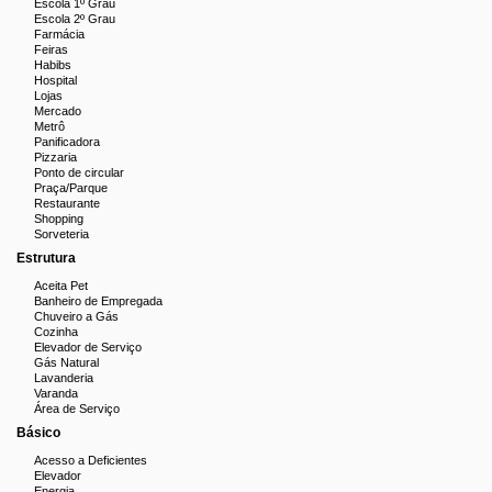
Escola 1º Grau
Escola 2º Grau
Farmácia
Feiras
Habibs
Hospital
Lojas
Mercado
Metrô
Panificadora
Pizzaria
Ponto de circular
Praça/Parque
Restaurante
Shopping
Sorveteria
Estrutura
Aceita Pet
Banheiro de Empregada
Chuveiro a Gás
Cozinha
Elevador de Serviço
Gás Natural
Lavanderia
Varanda
Área de Serviço
Básico
Acesso a Deficientes
Elevador
Energia