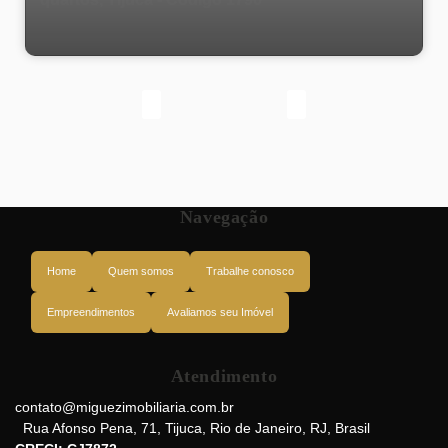
Navegação
Home
Quem somos
Trabalhe conosco
Empreendimentos
Avaliamos seu Imóvel
Atendimento
Rua Haddock Lobo, 20260-142, Tijuca, Rio de Janeiro, Rio de Janeiro,
Brasil
contato@miguezimobiliaria.com.br
Rua Afonso Pena
,
71
,
Tijuca
,
Rio de Janeiro
,
RJ
,
Brasil