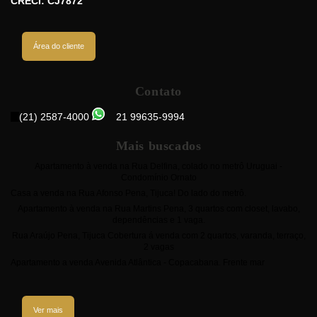
CRECI: CJ7872
Área do cliente
Contato
(21) 2587-4000
21 99635-9994
Mais buscados
Apartamento à venda na Rua Delfina, colado no metrô Uruguai -
Condomínio Ornato
Casa a venda na Rua Afonso Pena, Tijuca! Do lado do metrô.
Apartamento à venda na Rua Martins Pena, 3 quartos com closet, lavabo,
dependências e 1 vaga.
Rua Araújo Pena, Tijuca Cobertura á venda com 2 quartos, varanda, terraço,
2 vagas
Apartamento a venda Avenida Atlântica - Copacabana. Frente mar
Ver mais