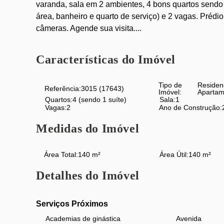
varanda, sala em 2 ambientes, 4 bons quartos sendo 
área, banheiro e quarto de serviço) e 2 vagas. Prédio 
câmeras. Agende sua visita....
Características do Imóvel
Tipo de
Residen
Referência:
3015
(17643)
Imóvel:
Apartam
Quartos:
4 (sendo 1 suíte)
Sala:
1
Vagas:
2
Ano de Construção:
Medidas do Imóvel
Área Total:
140 m²
Área Útil:
140 m²
Detalhes do Imóvel
Serviços Próximos
Academias de ginástica
Avenida