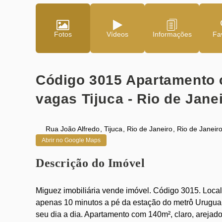
Fotos
Vídeos
Fav
Código 3015 Apartamento c
vagas Tijuca - Rio de Jane
Rua João Alfredo
,
Tijuca
,
Rio de Janeiro
,
Rio de Janeir
Abrir no Google Maps
Descrição do Imóvel
Miguez imobiliária vende imóvel. Código 3015. Local
apenas 10 minutos a pé da estação do metrô Uruguai 
seu dia a dia. Apartamento com 140m², claro, arejad