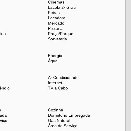
Cinemas
Escola 2º Grau
Feiras
Locadora
Mercado
Pizzaria
ina
Praça/Parque
Sorveteria
Energia
Água
Ar Condicionado
Internet
êndio
TV a Cabo
s
Cozinha
jada
Dormitório Empregada
viço
Gás Natural
Área de Serviço