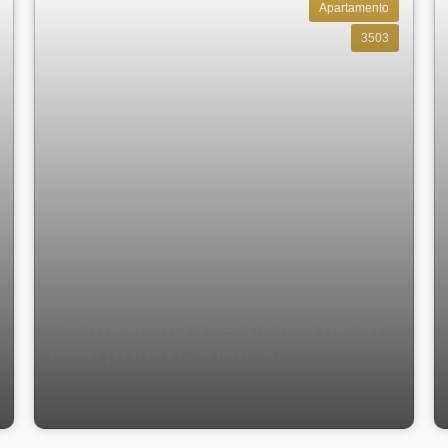
Apartamento
3503
APARTAMENTO À VENDA RUA HENRY
FORD (TIJUCA) - JUNTO AO
TRADICIONAL TIJUCA TÊNIS CLUBE E
A ESTAÇÃO DE METRÔ - SALA AMPLA,
4 QUARTOS SENDO 1 SUÍTE, 1