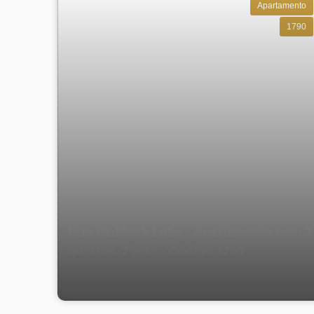
Apartamento
1790
Rua Haddock Lobo - Apartamento com 3
quartos, Tijuca - Código 1790