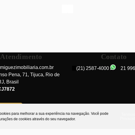
BANHEIRO SOCIAL, COPA COZINHA E
DEPENDÊNCIA - 140 M² - 1 VAGA NA
ESCRITURA E 1 NO PARQUEAMENTO.
Atendimento
Contato
miguezimobiliaria.com.br
(21) 2587-4000
21 99
nso Pena
,
71
,
Tijuca
,
Rio de
RJ
,
Brasil
Rua Henry Ford, 20520-150, Tijuca, Rio de Janeiro,
CJ7872
Rio de Janeiro, Brasil
do cliente
 cookies para melhorar a sua experiência na navegação.
Você pode
Termos
Privaci
gurações de cookies através do seu navegador.