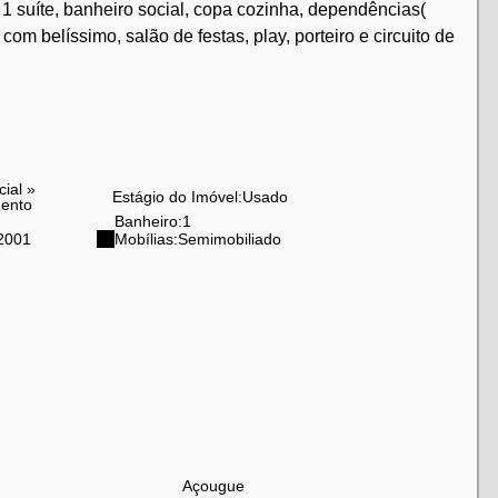
1 suíte, banheiro social, copa cozinha, dependências(
com belíssimo, salão de festas, play, porteiro e circuito de
cial
»
Estágio do Imóvel:
Usado
ento
Banheiro:
1
2001
Mobílias:
Semimobiliado
Açougue