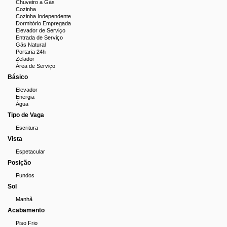
Chuveiro a Gás
Cozinha
Cozinha Independente
Dormitório Empregada
Elevador de Serviço
Entrada de Serviço
Gás Natural
Portaria 24h
Zelador
Área de Serviço
Básico
Elevador
Energia
Água
Tipo de Vaga
Escritura
Vista
Espetacular
Posição
Fundos
Sol
Manhã
Acabamento
Piso Frio