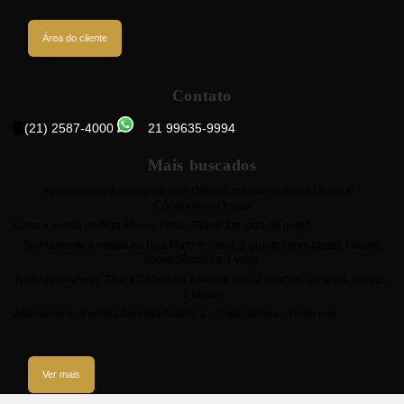
Área do cliente
Contato
(21) 2587-4000
21 99635-9994
Mais buscados
Apartamento à venda na Rua Delfina, colado no metrô Uruguai -
Condomínio Ornato
Casa a venda na Rua Afonso Pena, Tijuca! Do lado do metrô.
Apartamento à venda na Rua Martins Pena, 3 quartos com closet, lavabo,
dependências e 1 vaga.
Rua Araújo Pena, Tijuca Cobertura á venda com 2 quartos, varanda, terraço,
2 vagas
Apartamento a venda Avenida Atlântica - Copacabana. Frente mar
Ver mais