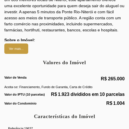
uma excelente oportunidade para quem deseja sair do aluguel ou
investir. A apenas 5 minutos da Ponte Rio-Niterói e com fácil
acesso aos meios de transporte público. A região conta com um
farto comércio nas proximidades, incluindo supermercados,
farmácias, hortifruti, restaurantes, bancos, escolas e hospitais.
Sobre o Imóvel:
Ver mais...
Apartamento:
Aconchegante e com aproximadamente 70
m², destaca-se por:
Valores do Imóvel
Corrente de ar natural
Sol da manhã
Valor de Venda
Clareza e vista livre sensacional
R$
265.000
Sala ampla
Aceita-se: Financiamento, Fundo de Garantia, Carta de Crédito
2 quartos espaçosos
R$
1.923 divididos em 10 parcelas
Valor do IPTU (10 parcelas)
Banheiro social
Cozinha ampla com armários
R$
1.004
Valor do Condominio
Área de serviço
Dependência
Características do Imóvel
Condomínio:
Com excelente administração, oferece:
Referência:
19637