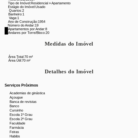
Portaria 24 horas
Tipo de Imóvel:
Residencial
»
Apartamento
Estágio do Imóvel:
Usado
Elevador social e de serviço
Quartos:
2
Banheiro:
Vaga de Garagem:
1
1 vaga!!
Vaga:
1
Ano de Construção:
1954
Não perca essa oportunidade!
Entre em contato para mais
Número do Andar:
19
Apartamentos por Andar:
8
informações e agende sua visita. Aqui na Miguez Imobiliária, você
Andares por Torre/Bloco:
20
encontra o imóvel que você procura, com toda a segurança e
Medidas do Imóvel
qualidade que você merece!
Área Total:
70 m²
Área Útil:
70 m²
Detalhes do Imóvel
Serviços Próximos
Academias de ginástica
Açougue
Banca de revistas
Banco
Cursinho
Escola 1º Grau
Escola 2º Grau
Faculdade
Farmácia
Feiras
Habibs