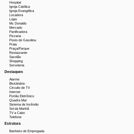
Hospital
Igreja Católica
Igreja Evangélica
Locadora
Lojas
Mc Donalds
Mercado
Panificadora
Pizzaria
Posto de Gasolina
Praia
Praça/Parque
Restaurante
Sacolão
Shopping
Sorveteria
Destaques
Alarme
Bicicletário
Circuito de TV
Internet
Portão Eletrônico
Quadra Mar
Sistema de Incêndio
Sol da Manhã
TV a Cabo
Telefone
Estrutura
Banheiro de Empregada