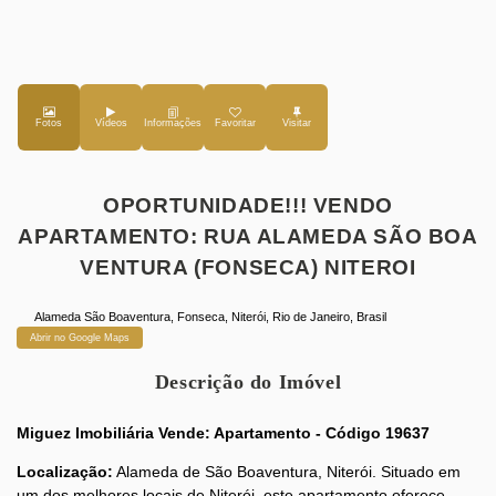
Fotos
Vídeos
Favoritar
OPORTUNIDADE!!! VENDO
APARTAMENTO: RUA ALAMEDA SÃO BOA
VENTURA (FONSECA) NITEROI
Alameda São Boaventura
,
Fonseca
,
Niterói
,
Rio de Janeiro
,
Brasil
Abrir no Google Maps
Descrição do Imóvel
Miguez Imobiliária Vende: Apartamento - Código 19637
Localização:
Alameda de São Boaventura, Niterói. Situado em
um dos melhores locais de Niterói, este apartamento oferece