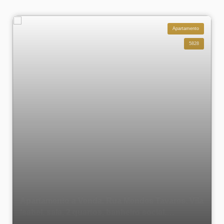
Apartamento
5828
Apartamento a Venda, Rua Mendes Tavares, Vila
Isabel, sala, 2 quartos, banheiro social,
dependência completa