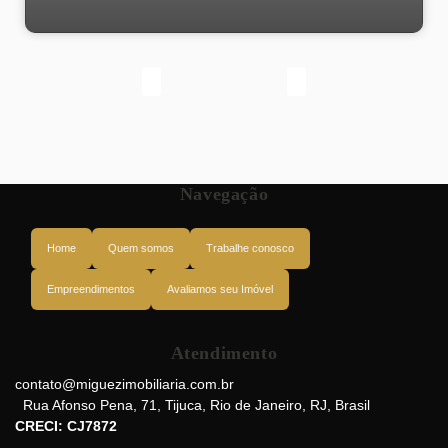
Navegação
Home
Quem somos
Trabalhe conosco
Empreendimentos
Avaliamos seu Imóvel
Atendimento
Rua Mendes Tavares, 20560-050, Vila Isabel, Rio de Janeiro, Rio de
Janeiro, Brasil
contato@miguezimobiliaria.com.br
Rua Afonso Pena
,
71
,
Tijuca
,
Rio de Janeiro
,
RJ
,
Brasil
CRECI: CJ7872