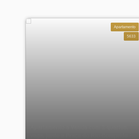
Apartamento
5633
Apartamento a Venda com 2 quartos,
vaga, junto a Praça do Rio Comprido -