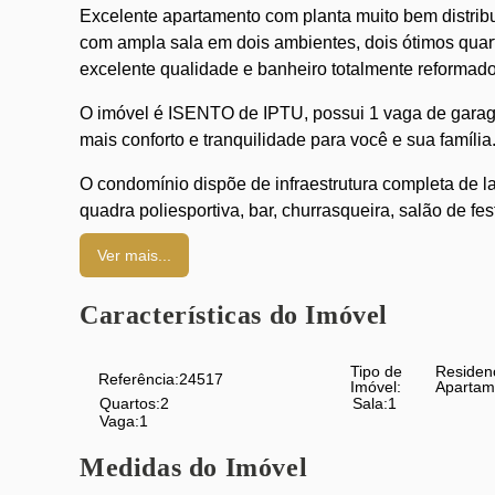
Excelente apartamento com planta muito bem distrib
com ampla sala em dois ambientes, dois ótimos qua
excelente qualidade e banheiro totalmente reformado
O imóvel é ISENTO de IPTU, possui 1 vaga de garage
mais conforto e tranquilidade para você e sua família
O condomínio dispõe de infraestrutura completa de laz
quadra poliesportiva, bar, churrasqueira, salão de fes
Localização privilegiada, próximo à Praça do Rio C
Ver mais...
região.
Características do Imóvel
Apartamento pronto para morar — entrar e viver
Tipo de
Residen
Referência:
24517
Imóvel:
Apartam
Quartos:
2
Sala:
1
Vaga:
1
Medidas do Imóvel