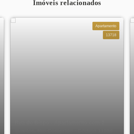
Imóveis relacionados
Apartamento
13718
Rua do Bispo - Apartamento com 2
quartos, Rio Comprido - Código 11086