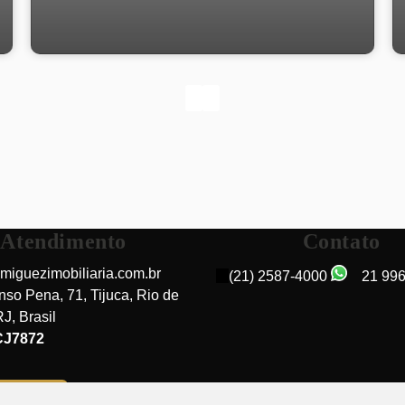
Atendimento
Contato
miguezimobiliaria.com.br
(21) 2587-4000
21 99
nso Pena
,
71
,
Tijuca
,
Rio de
RJ
,
Brasil
Rua do Bispo, 20261-063, Rio Comprido, Rio de
CJ7872
Janeiro, Rio de Janeiro, Brasil
do cliente