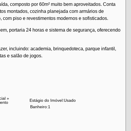
uída, composto por 60m² muito bem aproveitados. Conta
rtos montados, cozinha planejada com armários de
, com piso e revestimentos modernos e sofisticados.
m, portaria 24 horas e sistema de segurança, oferecendo
.
er, incluindo: academia, brinquedoteca, parque infantil,
tas e salão de jogos.
omprido, supermercados, transportes e amplo comércio da
cial
»
Estágio do Imóvel:
Usado
ento
Banheiro:
1