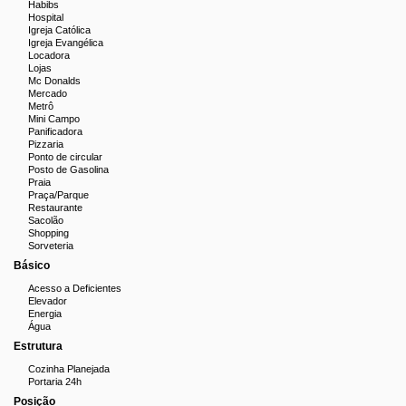
Habibs
Hospital
Igreja Católica
Igreja Evangélica
Locadora
Lojas
Mc Donalds
Mercado
Metrô
Mini Campo
Panificadora
Pizzaria
Ponto de circular
Posto de Gasolina
Praia
Praça/Parque
Restaurante
Sacolão
Shopping
Sorveteria
Básico
Acesso a Deficientes
Elevador
Energia
Água
Estrutura
Cozinha Planejada
Portaria 24h
Posição