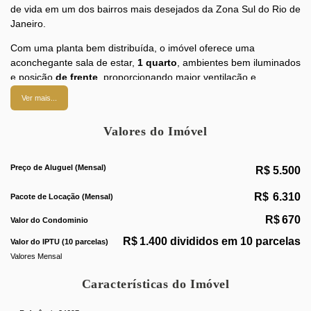
de vida em um dos bairros mais desejados da Zona Sul do Rio de
Janeiro.
Com uma planta bem distribuída, o imóvel oferece uma
aconchegante sala de estar,
1 quarto
, ambientes bem iluminados
e posição
de frente
, proporcionando maior ventilação e
luminosidade natural. A
cozinha planejada
foi projetada para
Ver mais...
oferecer funcionalidade e praticidade no dia a dia,
complementando um imóvel que une conforto e bom padrão de
Valores do Imóvel
acabamento.
Localizado na
Rua Hilário de Gouveia
, uma das ruas mais
Preço de Aluguel (Mensal)
R$
5.500
valorizadas de Copacabana, você estará a poucos minutos da
praia e da Estação Siqueira Campos, garantindo fácil
R$
6.310
Pacote de Locação (Mensal)
deslocamento para qualquer região da cidade. A localização
também oferece uma infraestrutura completa, com
R$
670
Valor do Condominio
supermercados, farmácias, padarias, academias, bancos,
R$
1.400 divididos em 10 parcelas
Valor do IPTU (10 parcelas)
restaurantes, cafés e uma ampla variedade de serviços e
Valores Mensal
conveniências, permitindo que você faça praticamente tudo a pé.
Características do Imóvel
Morar aqui é desfrutar do melhor que Copacabana tem a
oferecer: a poucos passos da praia, cercado por um comércio