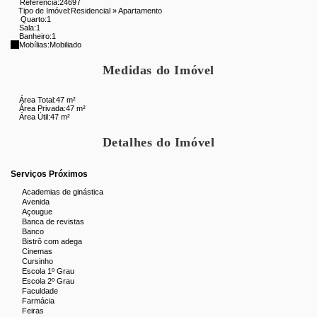
Referência:
24697
vibrante, excelente mobilidade e toda a praticidade de viver em
Tipo de Imóvel:
Residencial
»
Apartamento
uma das regiões mais valorizadas e desejadas da cidade.
Quarto:
1
Sala:
1
Banheiro:
1
Se você procura um apartamento pronto para morar, com
Mobílias:
Mobiliado
excelente localização, ambientes confortáveis e toda a
Medidas do Imóvel
conveniência que só Copacabana proporciona, esta é a
oportunidade perfeita para o seu próximo lar.
Área Total:
47 m²
Área Privada:
47 m²
Área Útil:
47 m²
Detalhes do Imóvel
Serviços Próximos
Academias de ginástica
Avenida
Açougue
Banca de revistas
Banco
Bistrô com adega
Cinemas
Cursinho
Escola 1º Grau
Escola 2º Grau
Faculdade
Farmácia
Feiras