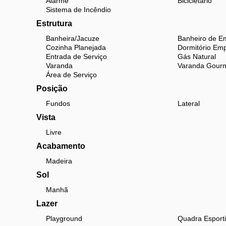
Alarme
Bicicletário
Sistema de Incêndio
Estrutura
Banheira/Jacuze
Banheiro de E
Cozinha Planejada
Dormitório Em
Entrada de Serviço
Gás Natural
Varanda
Varanda Gour
Área de Serviço
Posição
Fundos
Lateral
Vista
Livre
Acabamento
Madeira
Sol
Manhã
Lazer
Playground
Quadra Esport