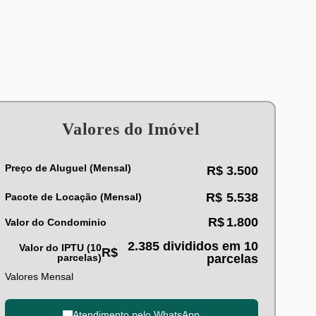
Valores do Imóvel
Preço de Aluguel (Mensal)
R$
3.500
R$
5.538
Pacote de Locação (Mensal)
R$
1.800
Valor do Condominio
2.385 divididos em 10
Valor do IPTU (10
R$
parcelas)
parcelas
Valores Mensal
Atendimento pelo
WhatsApp