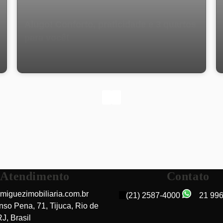
Alugo! Conforto, praticidade e 3 quartos
para você!
Atendimento
Contato
miguezimobiliaria.com.br
(21) 2587-4000
21 99
nso Pena
,
71
,
Tijuca
,
Rio de
RJ
,
Brasil