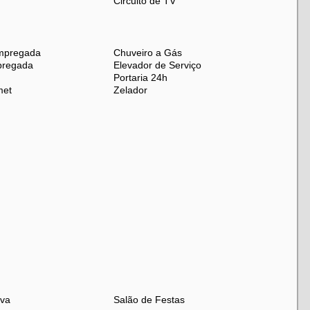
Circuito de TV
mpregada
Chuveiro a Gás
pregada
Elevador de Serviço
Portaria 24h
met
Zelador
iva
Salão de Festas