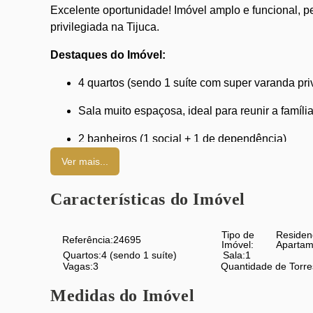
Excelente oportunidade! Imóvel amplo e funcional, p
privilegiada na Tijuca.
Destaques do Imóvel:
4 quartos (sendo 1 suíte com super varanda pri
Sala muito espaçosa, ideal para reunir a famíli
2 banheiros (1 social + 1 de dependência)
Ver mais...
Cozinha ampla e bem planejada, com armários
3 vagas de garagem
Características do Imóvel
Portaria 24h e segurança
Tipo de
Residen
Referência:
24695
Imóvel:
Apartam
Infraestrutura do Condomínio:
Quartos:
4 (sendo 1 suíte)
Sala:
1
Vagas:
3
Quantidade de Torre
Salão de festas
Medidas do Imóvel
Quadra de esportes