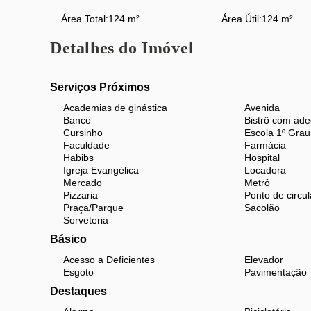
Área Total:
124 m²
Área Útil:
124 m²
Localização:
Detalhes do Imóvel
Rua Maxwell (esquina com Ribeiro Guimarães)
Acesso rápido ao Shopping Tijuca
Serviços Próximos
Próximo à Praça Saens Peña e Metrô, facilitan
Academias de ginástica
Avenida
Banco
Bistrô com ad
Comércio variado, restaurantes, escolas e serv
Cursinho
Escola 1º Grau
Faculdade
Farmácia
Habibs
Hospital
Condição Exclusiva:
Imóvel bem localizado, espaços
Igreja Evangélica
Locadora
Mercado
Metrô
Agende sua visita!
Pizzaria
Ponto de circul
Praça/Parque
Sacolão
Sorveteria
Básico
Acesso a Deficientes
Elevador
Esgoto
Pavimentação
Destaques