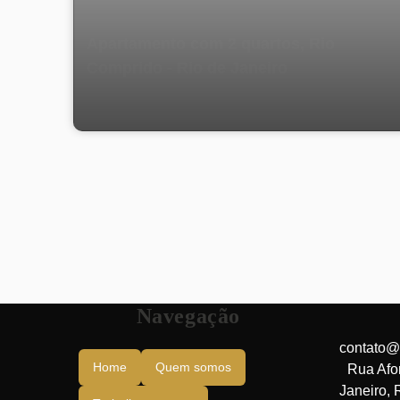
Apartamento com 2 quartos, Rio
Comprido - Rio de Janeiro
Navegação
contato@
Home
Quem somos
Rua Afo
Janeiro
,