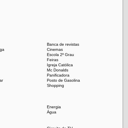
do a locomoção para toda a cidade
Banca de revistas
ega
Cinemas
iços ao redor
Escola 2º Grau
Feiras
Igreja Católica
o e com excelente infraestrutura – ideal para famílias.
Mc Donalds
Panificadora
ar
Posto de Gasolina
Shopping
Energia
Água