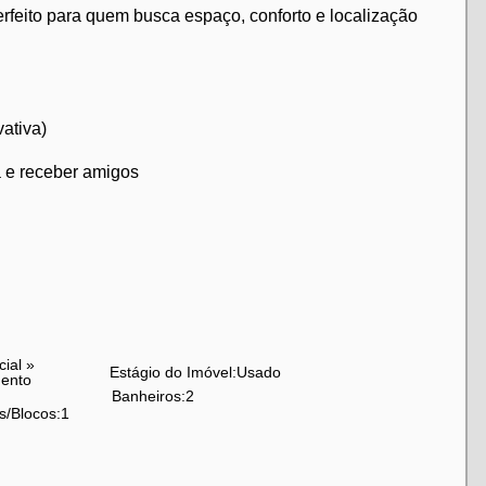
erfeito para quem busca espaço, conforto e localização
vativa)
a e receber amigos
cial
»
Estágio do Imóvel:
Usado
ento
Banheiros:
2
s/Blocos:
1