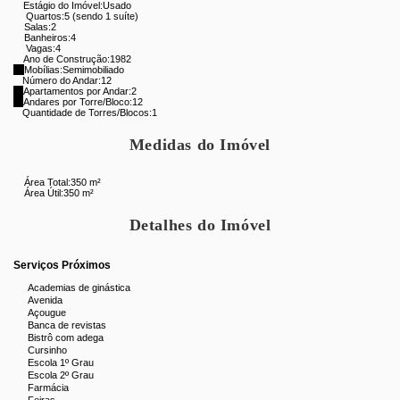
Banheiros:
3banheiros sociais e 1 lavabo.
Estágio do Imóvel:
Usado
Quartos:
5 (sendo 1 suíte)
Cozinha:
Espaçosa, com armários planejados.
Salas:
2
Banheiros:
4
Depósito:
Disponível.
Vagas:
4
Ano de Construção:
1982
Área de Serviço:
Com lavanderia, dependências
Mobílias:
Semimobiliado
completas e churrasqueira
Número do Andar:
12
Apartamentos por Andar:
2
Área de Lazer:
Sauna a vapor, enorme piscina com vista
Andares por Torre/Bloco:
12
Quantidade de Torres/Blocos:
1
deslumbrante
Outras Características:
Boiler para aquecimento de água,
Medidas do Imóvel
possibilidade de instalação de painel para captação de
energia solar
Área Total:
350 m²
Área Útil:
350 m²
Infraestrutura do Prédio:
Detalhes do Imóvel
Áreas Comuns:
Playground, churrasqueira,
brinquedoteca, salão de festas, mini mercado
Serviços Próximos
Segurança:
Portaria 24 horas
Academias de ginástica
Avenida
Vagas de Garagem:
Açougue
Banca de revistas
Quantidade:
3 vagas em escritura
Bistrô com adega
Cursinho
Escola 1º Grau
Observação:
Por motivos de segurança, fornecemos apenas a
Escola 2º Grau
numeração aproximada. Agradecemos a compreensão e
Farmácia