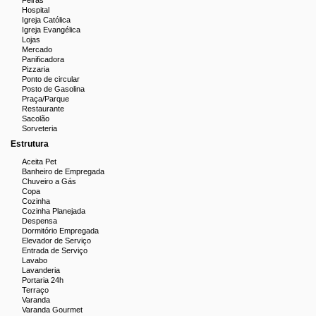
Feiras
contamos com seu interesse para adquirir esta especial
Hospital
oportunidade imobiliária. Agende já sua visita! Entre em contato
Igreja Católica
Igreja Evangélica
com a Miguez Imobiliária para mais informações.
Lojas
Mercado
Aproveite para conhecer o Empreendimento Atmosfera
Panificadora
Pizzaria
Condominium Park pelo Tour 360 no ZAP - Buscar no ZAP pelo
Ponto de circular
Codigo: 18381
Posto de Gasolina
Praça/Parque
Restaurante
Sacolão
Sorveteria
Estrutura
Aceita Pet
Banheiro de Empregada
Chuveiro a Gás
Copa
Cozinha
Cozinha Planejada
Despensa
Dormitório Empregada
Elevador de Serviço
Entrada de Serviço
Lavabo
Lavanderia
Portaria 24h
Terraço
Varanda
Varanda Gourmet