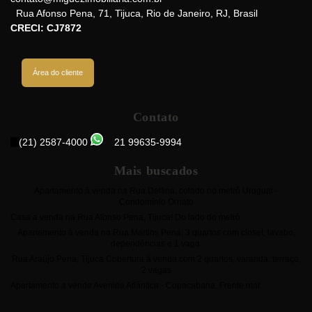
Rua Afonso Pena
,
71
,
Tijuca
,
Rio de Janeiro
,
RJ
,
Brasil
CRECI: CJ7872
Área do cliente
Contato
(21) 2587-4000
21 99635-9994
Mais buscados
Apartamento à venda na Rua Delfina, colado no metrô Uruguai -
Condomínio Ornato
Casa a venda na Rua Afonso Pena, Tijuca! Do lado do metrô.
Apartamento à venda na Rua Martins Pena, 3 quartos com closet, lavabo,
dependências e 1 vaga.
Rua Araújo Pena, Tijuca Cobertura á venda com 2 quartos, varanda, terraço,
2 vagas
Apartamento a venda Avenida Atlântica - Copacabana. Frente mar