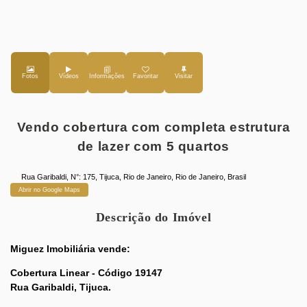
Fotos
Vídeos
Favoritar
Vendo cobertura com completa estrutura
de lazer com 5 quartos
Rua Garibaldi
,
N°:
175
,
Tijuca
,
Rio de Janeiro
,
Rio de Janeiro
,
Brasil
Abrir no Google Maps
Descrição do Imóvel
Miguez Imobiliária vende:
Cobertura Linear - Código 19147
Rua Garibaldi, Tijuca.