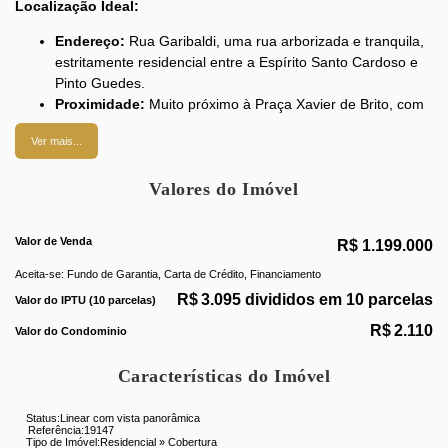
Localização Ideal:
Endereço:
Rua Garibaldi, uma rua arborizada e tranquila,
estritamente residencial entre a Espírito Santo Cardoso e
Pinto Guedes.
Proximidade:
Muito próximo à Praça Xavier de Brito, com
atividades infantis e espaço para atividades físicas.
Ver mais...
Comércio Local:
Bares, restaurantes, academias,
farmácias, petshop, hospitais, mercados, feira livre, bancos
Valores do Imóvel
e mais facilidades para o dia a dia.
Acesso:
Fácil, com farta condução e poucos minutos do
metrô estação Uruguai, além de ponto de táxi nas
Valor de Venda
R$
1.199.000
proximidades.
Aceita-se: Fundo de Garantia, Carta de Crédito, Financiamento
Sobre a Cobertura:
R$
3.095 divididos em 10 parcelas
Valor do IPTU (10 parcelas)
Tipo:
Linear com elevador privativo.
R$
2.110
Valor do Condominio
Área Total:
Aproximadamente 350 m².
Características do Imóvel
Configuração e Ambientes:
Sala:
Enorme, ampla e arejada.
Status:
Linear com vista panorâmica
Referência:
19147
Quartos:
5 quartos, sendo 1 suíte.
Tipo de Imóvel:
Residencial
»
Cobertura