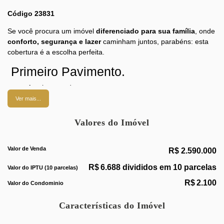
Código 23831
Se você procura um imóvel
diferenciado para sua família
, onde
conforto, segurança e lazer
caminham juntos, parabéns: esta
cobertura é a escolha perfeita.
Primeiro Pavimento.
Ampla varanda
Ver mais...
Salão em
3 ambientes
, muito bem distribuídos
Valores do Imóvel
3 excelentes quartos
, sendo
2 suítes
e
1 com closet
Banheiro social e lavabo
Valor de Venda
R$
2.590.000
Copa-cozinha
super espaçosa
, com armários planejados
R$
6.688 divididos em 10 parcelas
Valor do IPTU (10 parcelas)
Área de serviço, despensa
R$
2.100
Valor do Condominio
Quarto e banheiro de serviço
Características do Imóvel
Segundo Pavimento