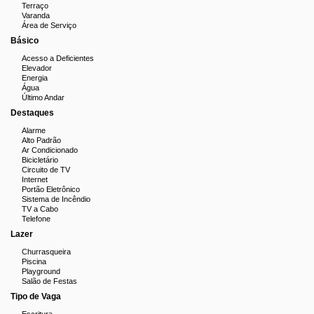
Terraço
Varanda
Área de Serviço
Básico
Acesso a Deficientes
Elevador
Energia
Água
Último Andar
Destaques
Alarme
Alto Padrão
Ar Condicionado
Bicicletário
Circuito de TV
Internet
Portão Eletrônico
Sistema de Incêndio
TV a Cabo
Telefone
Lazer
Churrasqueira
Piscina
Playground
Salão de Festas
Tipo de Vaga