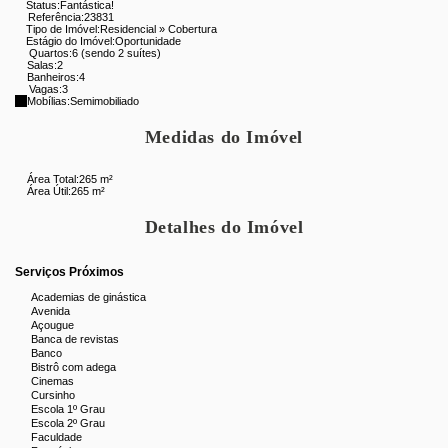
Status:
Fantástica!
Salão com
pé-direito altíssimo
, proporcionando excelente
Referência:
23831
iluminação natural e ventilação.
Tipo de Imóvel:
Residencial
»
Cobertura
Estágio do Imóvel:
Oportunidade
Quartos:
6 (sendo 2 suítes)
Lindo bar integrado ao ambiente
Salas:
2
Banheiros:
4
Vagas:
3
3 quartos
, sendo
1 com varanda exclusiva
Mobílias:
Semimobiliado
Banheiro social com linda banheira de hidromassagem
Medidas do Imóvel
Maravilhoso terraço com:
Área Total:
265 m²
Área Útil:
265 m²
Piscina
Detalhes do Imóvel
Churrasqueira
Serviços Próximos
Chuveirão
Academias de ginástica
Banheiro de apoio
Avenida
Açougue
Banca de revistas
Um espaço perfeito para reunir amigos, familiares e criar
Banco
momentos inesquecíveis.
Bistrô com adega
Cinemas
Cursinho
O Prédio
Escola 1º Grau
Escola 2º Grau
Portaria 24 horas
Faculdade