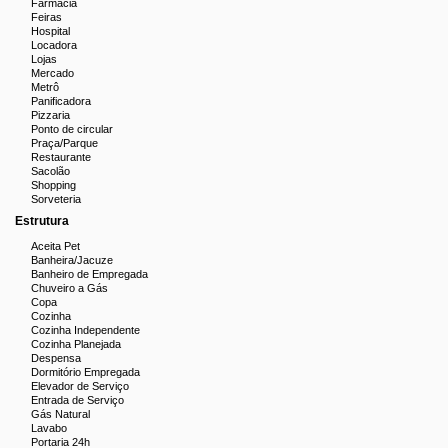
Farmácia
Feiras
Playground
Hospital
Locadora
Salão de festas
Lojas
Mercado
Metrô
Piscina
Panificadora
Pizzaria
Localização Privilegiada
Ponto de circular
Praça/Parque
Restaurante
Próximo à Rua Uruguai, Rua Dona Delfina, Metrô, Praça Xavier
Sacolão
de Brito e a uma ampla variedade de comércios e serviços que
Shopping
Sorveteria
facilitam o dia a dia.
Estrutura
Agende sua visita e aproveite esta oportunidade única!
Aceita Pet
Banheira/Jacuze
Banheiro de Empregada
Chuveiro a Gás
Copa
Cozinha
Cozinha Independente
Cozinha Planejada
Despensa
Dormitório Empregada
Elevador de Serviço
Entrada de Serviço
Gás Natural
Lavabo
Portaria 24h