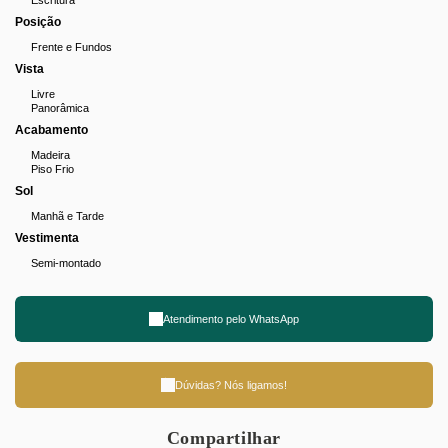
Escritura
Posição
Frente e Fundos
Vista
Livre
Panorâmica
Acabamento
Madeira
Piso Frio
Sol
Manhã e Tarde
Vestimenta
Semi-montado
Atendimento pelo
WhatsApp
Dúvidas? Nós ligamos!
Compartilhar