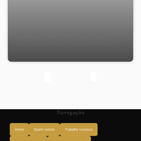
Cobertura a venda com 4 quartos (suite e
closet), área externa - 3 vagas. Predio com Total
Infraestrutura - Rua São Francisco Xavier, Tijuca
- Rio de Janeiro.
Navegação
Home
Quem somos
Trabalhe conosco