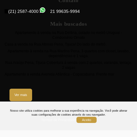
Contato
(21) 2587-4000
21 99635-9994
Mais buscados
Apartamento à venda na Rua Delfina, colado no metrô Uruguai -
Condomínio Ornato
Casa a venda na Rua Afonso Pena, Tijuca! Do lado do metrô.
Apartamento à venda na Rua Martins Pena, 3 quartos com closet, lavabo,
dependências e 1 vaga.
Rua Araújo Pena, Tijuca Cobertura á venda com 2 quartos, varanda, terraço,
2 vagas
Apartamento a venda Avenida Atlântica - Copacabana. Frente mar
Ver mais
3
Nosso site utiliza cookies para melhorar a sua experiência na navegação.
Você pode alterar
suas configurações de cookies através do seu navegador.
Termos de Privacidade
Aceito
Termos
Privacidade
Cookies