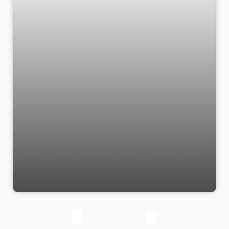
Casa de Vila à Venda na Tijuca — Rua General
Espírito Santo Cardoso — 3 Quartos — 2
Banheiros — 400 m da Praça dos Cavalinhos —
10 min do Metrô Uruguai