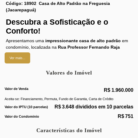
Código: 18902 Casa de Alto Padrão na Freguesia
(Jacarepaguá)
Descubra a Sofisticação e o
Conforto!
Apresentamos uma
impressionante casa de alto padrão
em
condomínio, localizada na
Rua Professor Fernando Raja
Gabaglia
, na
Freguesia (Jacarepaguá)
, Rio de Janeiro. Este
Ver mais...
imóvel é a escolha perfeita para quem busca um lar que
combina
elegância, funcionalidade e total segurança
.
Valores do Imóvel
Características do Imóvel:
Espaços Amplos e Aconchegantes
: Ao adentrar a casa,
Valor de Venda
R$
1.960.000
você será recebido por uma
ampla sala de estar
em dois
Aceita-se: Financiamento, Permuta, Fundo de Garantia, Carta de Crédito
ambientes, projetada para criar uma atmosfera
R$
3.648 divididos em 10 parcelas
Valor do IPTU (10 parcelas)
acolhedora e sofisticada. As grandes janelas
proporcionam uma abundante entrada de luz natural,
R$
751
Valor do Condominio
realçando os acabamentos de alta qualidade e o design
refinado do imóvel.
Características do Imóvel