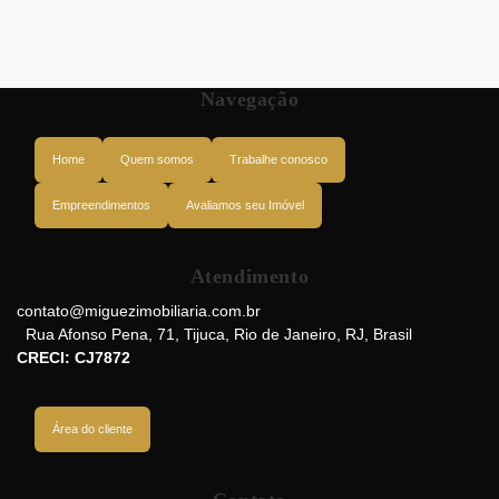
Navegação
Home
Quem somos
Trabalhe conosco
Empreendimentos
Avaliamos seu Imóvel
Atendimento
Rua General Espírito Santo Cardoso, 20530-500, Tijuca, Rio de Janeiro,
Rio de Janeiro, Brasil
contato@miguezimobiliaria.com.br
Rua Afonso Pena
,
71
,
Tijuca
,
Rio de Janeiro
,
RJ
,
Brasil
CRECI: CJ7872
Área do cliente