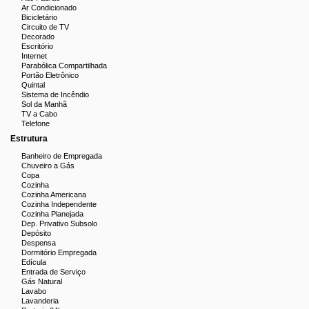
Ar Condicionado
Bicicletário
Circuito de TV
Decorado
Escritório
Internet
Parabólica Compartilhada
Portão Eletrônico
Quintal
Sistema de Incêndio
Sol da Manhã
TV a Cabo
Telefone
Estrutura
Banheiro de Empregada
Chuveiro a Gás
Copa
Cozinha
Cozinha Americana
Cozinha Independente
Cozinha Planejada
Dep. Privativo Subsolo
Depósito
Despensa
Dormitório Empregada
Edícula
Entrada de Serviço
Gás Natural
Lavabo
Lavanderia