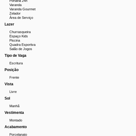
Portaria 24h
Varanda
Varanda Gourmet
Zelador
Área de Serviço
Lazer
Churrasqueira
Espaço Kids
Piscina
Quadra Esportiva
Salão de Jogos
Tipo de Vaga
Escritura
Posição
Frente
Vista
Livre
Sol
Manhã
Vestimenta
Montado
Acabamento
Porcelanato