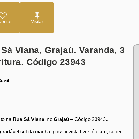
oritar
Sá Viana, Grajaú. Varanda, 3
itura. Código 23943
rasil
nto na
Rua Sá Viana
, no
Grajaú
– Código 23943..
radável sol da manhã, possui vista livre, é claro, super