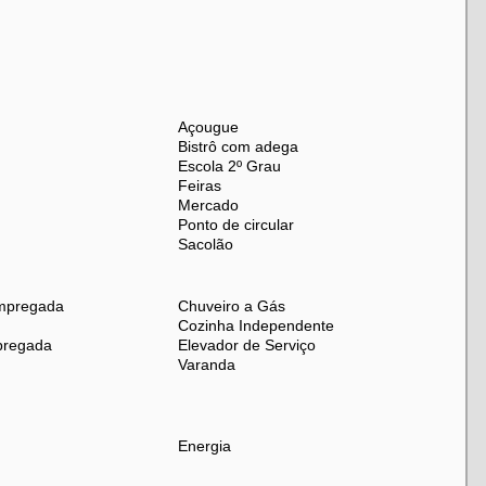
Praça Verdun
, com farto comércio, serviços e
Açougue
Bistrô com adega
Escola 2º Grau
Feiras
Mercado
Ponto de circular
Sacolão
mpregada
Chuveiro a Gás
Cozinha Independente
pregada
Elevador de Serviço
Varanda
Energia