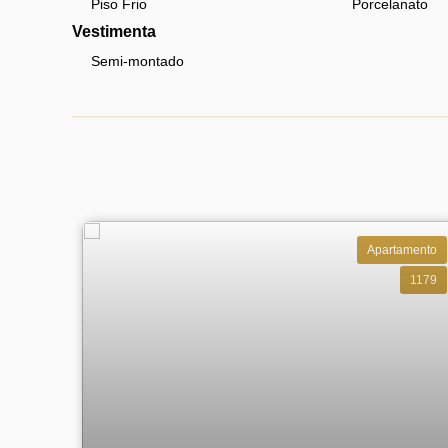
Piso Frio
Porcelanato
Vestimenta
Semi-montado
Apartamento
1179