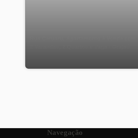
Rua Caruaru. Apartamento à Venda com
2 Varandas, 2 Quartos e Vaga - Grajaú -
Código 1179
Navegação