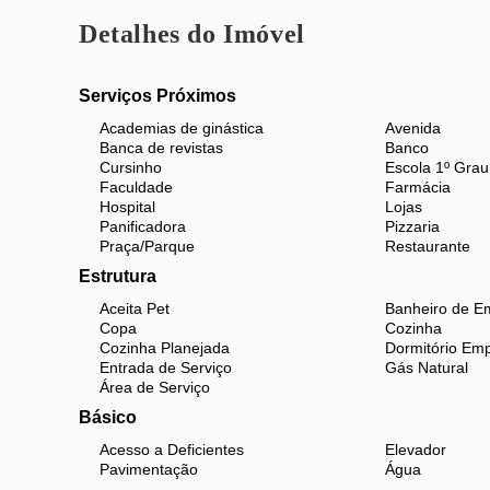
Portaria
Detalhes do Imóvel
Localização privilegiada, a apenas duas quadras da
conveniências no entorno.
Serviços Próximos
Documentação perfeita..
Academias de ginástica
Avenida
Banca de revistas
Banco
Cursinho
Escola 1º Grau
Faculdade
Farmácia
Hospital
Lojas
Panificadora
Pizzaria
Praça/Parque
Restaurante
Estrutura
Aceita Pet
Banheiro de E
Copa
Cozinha
Cozinha Planejada
Dormitório Em
Entrada de Serviço
Gás Natural
Área de Serviço
Básico
Acesso a Deficientes
Elevador
Pavimentação
Água