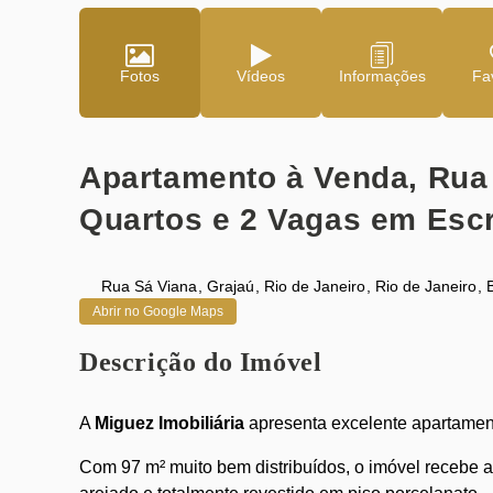
Fotos
Vídeos
Fav
Apartamento à Venda, Rua 
Quartos e 2 Vagas em Escr
Rua Sá Viana
,
Grajaú
,
Rio de Janeiro
,
Rio de Janeiro
,
B
Abrir no Google Maps
Descrição do Imóvel
A
Miguez Imobiliária
apresenta excelente apartame
Com 97 m² muito bem distribuídos, o imóvel recebe ag