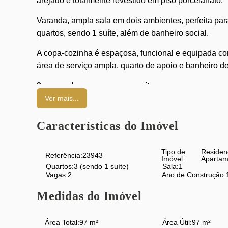
arejado e totalmente revestido em piso porcelanato.
Varanda, ampla sala em dois ambientes, perfeita par
quartos, sendo 1 suíte, além de banheiro social.
A copa-cozinha é espaçosa, funcional e equipada co
área de serviço ampla, quarto de apoio e banheiro de
2 vagas de garagem na escritura
Ver mais...
O prédio oferece ótima infraestrutura:
Características do Imóvel
Playground amplo
Brinquedos para diversas idades
Tipo de
Residen
Referência:
23943
Imóvel:
Apartam
Quartos:
3 (sendo 1 suíte)
Sala:
1
Salão de festas
Vagas:
2
Ano de Construção:
Acessibilidade
Medidas do Imóvel
Circuito interno de câmeras
Área Total:
97 m²
Área Útil:
97 m²