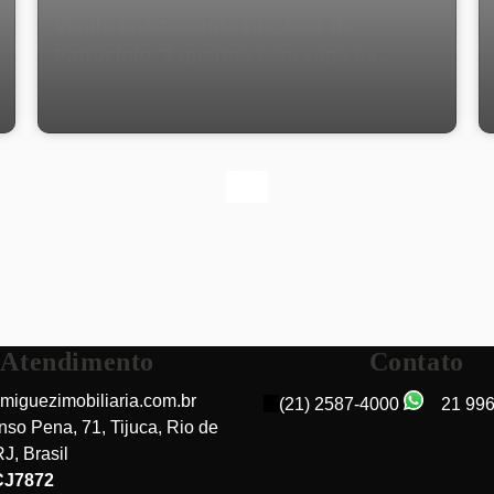
Vendo apartamento rua José do
Patrocínio. 3 quartos com vaga na
escritura.
Atendimento
Contato
miguezimobiliaria.com.br
(21) 2587-4000
21 99
nso Pena
,
71
,
Tijuca
,
Rio de
RJ
,
Brasil
Rua José do Patrocínio, 232, 20560-160, Grajaú, Rio
CJ7872