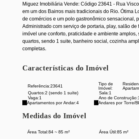
Miguez Imobiliária Vende: Código 23641 - Rua Visc
em um dos Bairros mais tradicionais do Rio. Ótima
de comércios e um polo gastronômico sensacional, p
Administrado com serviço de portaria, play, salão d
imóvel une conforto, praticidade e ambiente amplos, 
quartos, sendo 1 suite, banheiro social, cozinha am
completas.
Características do Imóvel
Tipo de
Residen
Referência:
23641
Imóvel:
Apartam
Quartos:
2 (sendo 1 suíte)
Sala:
1
Vaga:
1
Ano de Construção:
Apartamentos por Andar:
4
Andares por Torre/B
Medidas do Imóvel
Área Total:
84 ~ 85 m²
Área Útil:
85 m²