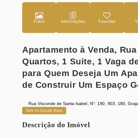
Fotos
Favoritar
Apartamento à Venda, Rua 
Quartos, 1 Suite, 1 Vaga 
para Quem Deseja Um Apar
de Construir Um Espaço G
Rua Visconde de Santa Isabel
,
N°:
190
,
903
,
180
,
Graj
Abrir no Google Maps
Descrição do Imóvel