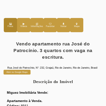
Fotos
Vídeos
Favoritar
Mapa
Vendo apartamento rua José do
Patrocínio. 3 quartos com vaga na
escritura.
Rua José do Patrocínio
,
N°:
232
,
Grajaú
,
Rio de Janeiro
,
Rio de Janeiro
,
Brasil
Abrir no Google Maps
Descrição do Imóvel
Miguez Imobiliária Vende:
Apartamento à Venda.
Código:
8561.