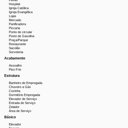
Feiras
Hospital
Igreja Católica
Igreja Evangélica
Lojas
Mercado
Panificadora
Pizzaria
Ponto de circular
Posto de Gasolina
Praça/Parque
Restaurante
Sacolão
Sorveteria
Acabamento
Assoalho
Piso Frio
Estrutura
Banheiro de Empregada
Chuveiro a Gás
Cozinha
Dormitório Empregada
Elevador de Serviço
Entrada de Serviço
Zelador
Área de Serviço
Básico
Elevador