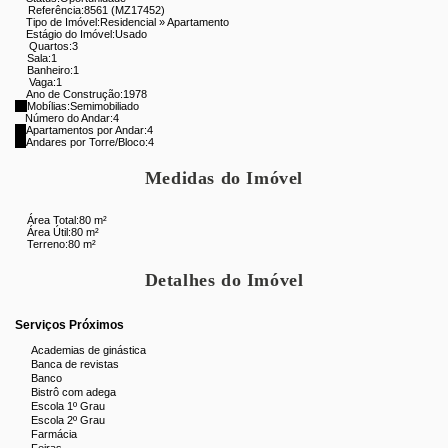
Bares tradicionais do Grajaú
Referência:
8561
(MZ17452)
Tipo de Imóvel:
Residencial
»
Apartamento
Vários clubes e praças para lazer
Estágio do Imóvel:
Usado
Quartos:
Proximidades:
3
Transporte público e facilidades do
Sala:
1
bairro
Banheiro:
1
Vaga:
1
Ano de Construção:
1978
Observação:
Por motivo de segurança, não fornecemos a
Mobílias:
Semimobiliado
Número do Andar:
4
numeração exata, apenas a aproximada. Agradecemos a
Apartamentos por Andar:
4
Andares por Torre/Bloco:
4
compreensão e contamos com seu interesse para a
aquisição dessa especial oportunidade imobiliária..
Medidas do Imóvel
Entre em contato e agende sua visita!
Área Total:
80 m²
Área Útil:
80 m²
Aproveite para conhecer o Empreendimento Atmosfera
Terreno:
80 m²
Condominium Park pelo Tour 360 no ZAP - Buscar no ZAP
Detalhes do Imóvel
pelo Código: 18381.
Serviços Próximos
Academias de ginástica
Banca de revistas
Banco
Bistrô com adega
Escola 1º Grau
Escola 2º Grau
Farmácia