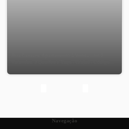
Rua Caruaru. Apartamento à Venda com 2
Varandas, 2 Quartos e Vaga - Grajaú - Código
1179
Navegação