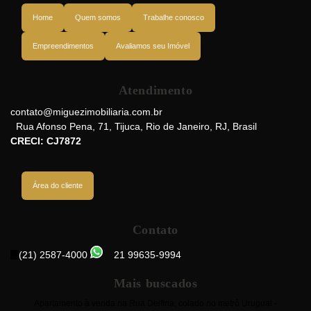
Home
Quem somos
Trabalhe conosco
Empreendimentos
Avaliamos seu Imóvel
Atendimento
Rua Caruaru, 20560-218, Grajaú, Rio de Janeiro, Rio de Janeiro, Brasil
contato@miguezimobiliaria.com.br
Rua Afonso Pena
,
71
,
Tijuca
,
Rio de Janeiro
,
RJ
,
Brasil
CRECI: CJ7872
Área do cliente
Contato
(21) 2587-4000
21 99635-9994
Mais buscados
Apartamento à venda na Rua Delfina, colado no metrô Uruguai -