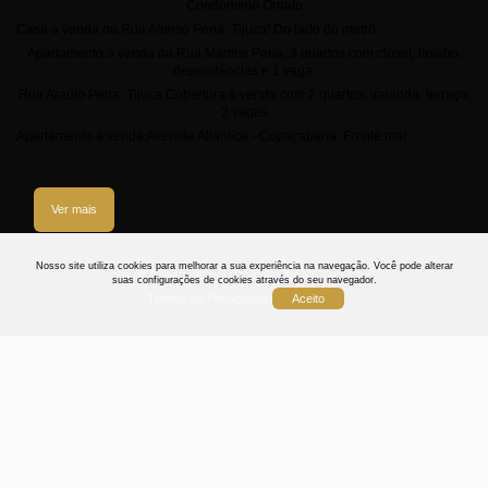
Condomínio Ornato
Casa a venda na Rua Afonso Pena, Tijuca! Do lado do metrô.
Apartamento à venda na Rua Martins Pena, 3 quartos com closet, lavabo,
dependências e 1 vaga.
Rua Araújo Pena, Tijuca Cobertura á venda com 2 quartos, varanda, terraço,
2 vagas
Apartamento a venda Avenida Atlântica - Copacabana. Frente mar
Ver mais
3
Nosso site utiliza cookies para melhorar a sua experiência na navegação.
Você pode alterar
suas configurações de cookies através do seu navegador.
Termos de Privacidade
Aceito
Termos
Privacidade
Cookies