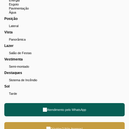
Energia
Esgoto
Pavimentação
Água
Posição
Lateral
Vista
Panorâmica
Lazer
Salão de Festas
Vestimenta
Semi-montado
Destaques
Sistema de Incêndio
Sol
Tarde
Atendimento pelo
WhatsApp
Dúvidas? Nós ligamos!