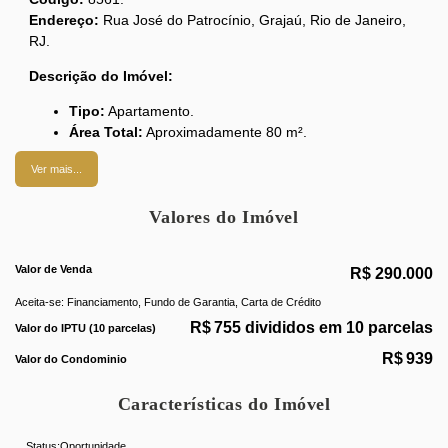
Endereço:
Rua José do Patrocínio, Grajaú, Rio de Janeiro,
RJ.
Descrição do Imóvel:
Tipo:
Apartamento.
Área Total:
Aproximadamente 80 m².
Quartos:
3.
Ver mais...
Banheiros:
1 social.
Sala:
Ampla e arejada.
Valores do Imóvel
Cozinha:
Grande com copa.
Área de Serviço:
Sim.
Dependências:
Completas.
Valor de Venda
R$
290.000
Vaga de Garagem:
1 (em escritura).
Aceita-se: Financiamento, Fundo de Garantia, Carta de Crédito
Características do Prédio e Localização:
R$
755 divididos em 10 parcelas
Valor do IPTU (10 parcelas)
Localização:
Fácil acesso, condução na porta.
R$
939
Valor do Condominio
Pontos de Interesse:
Em frente ao antigo Clube da Light
Características do Imóvel
Ao lado do Hospital dos Italianos
Comércio farto
Status:
Oportunidade