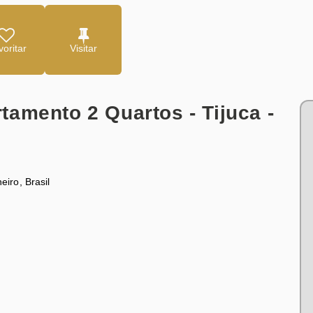
oritar
amento 2 Quartos - Tijuca -
neiro
,
Brasil