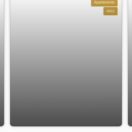
XXX e fale com um de nossos corretores especializados.
Apartamento
4602
o da Tijuca! 🌟
Rua Homem de Melo - Apartamento 2
Quartos - Tijuca - Á Venda - Cód
Mz15238