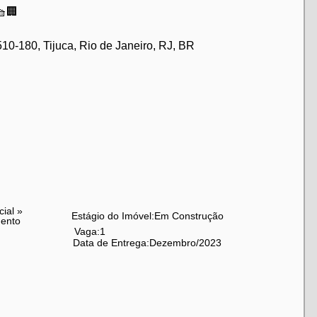
🧺🏢
0-180, Tijuca, Rio de Janeiro, RJ, BR
cial
»
Estágio do Imóvel:
Em Construção
ento
Vaga:
1
Data de Entrega:
Dezembro/2023
erno na Tijuca, temos a opção perfeita para você!