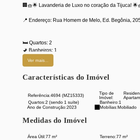
🏢🧺🌟 Lavanderia de Luxo no coração da Tijuca! 🌟
📍 Endereço: Rua Homem de Melo, Ed. Begônia, 2051
🛏️ Quartos: 2
🚽 Banheiros: 1
🛀 Suítes: 1
Ver mais...
🚗 Garagem: 1
Características do Imóvel
📐 Área útil: 77m²
🌳 Área do terreno: 77m²
Tipo de
Residen
Referência:
4694
(MZ15333)
Imóvel:
Apartam
Quartos:
2 (sendo 1 suíte)
Banheiro:
1
🏢 Imóvel do tipo Residencial › Apartamento
Ano de Construção:
2023
Mobílias:
Mobiliado
🌟 Você merece o melhor! 🌟
Medidas do Imóvel
Se você está em busca de um lar aconchegante e mod
Área Útil:
77 m²
Terreno:
77 m²