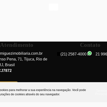
Atendimento
Contato
miguezimobiliaria.com.br
(21) 2587-4000
21 99
nso Pena
,
71
,
Tijuca
,
Rio de
RJ
,
Brasil
Rua Homem de Melo, 20510-180, Tijuca, Rio de
CJ7872
Janeiro, Rio de Janeiro, Brasil
do cliente
 cookies para melhorar a sua experiência na navegação.
Você pode
Termos
Privaci
gurações de cookies através do seu navegador.