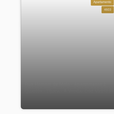
Tijuca. Entre em contato pelo telefone (XX) XXXX-X
Apartamento
4603
🌟 Sua nova vida começa aqui, na Lavanderia de Lux
Rua Homem de Melo - Apartamento 2
Quartos - Tijuca - Á Venda- Cód Mz15239