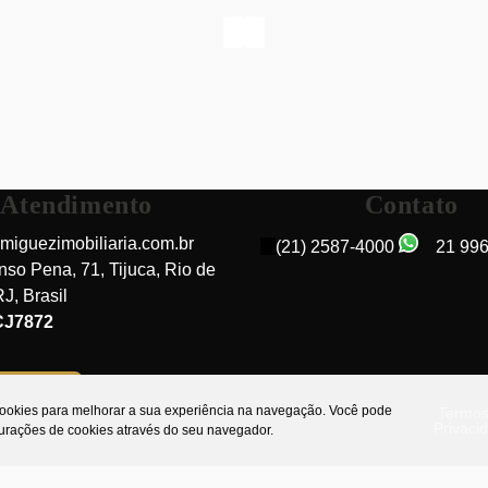
Atendimento
Contato
miguezimobiliaria.com.br
(21) 2587-4000
21 99
nso Pena
,
71
,
Tijuca
,
Rio de
RJ
,
Brasil
Rua Homem de Melo, 20510-180, Tijuca, Rio de
CJ7872
Janeiro, Rio de Janeiro, Brasil
do cliente
 cookies para melhorar a sua experiência na navegação.
Você pode
Termos
Privaci
gurações de cookies através do seu navegador.