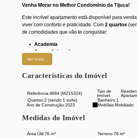
Venha Morar no Melhor Condomínio da Tijuca!
Este incrível apartamento está disponível para venda
viver com conforto e praticidade. Com
2 quartos
(sen
de comodidades que vão te conquistar:
Academia
Ar condicionado
Campo de futebol
Ver mais...
Churrasqueira
Lavanderia
Características do Imóvel
Piscina
Portaria 24h
Tipo de
Residen
Referência:
4684
(MZ15324)
Quadra esportiva
Imóvel:
Apartam
Quartos:
2 (sendo 1 suíte)
Banheiro:
1
Sauna
Ano de Construção:
2023
Mobílias:
Mobiliado
Localizado na prestigiosa Rua Homem de Melo, uma 
Medidas do Imóvel
a diversos comércios e serviços, garantindo praticida
Área Útil:
76 m²
Terreno:
76 m²
Não perca a oportunidade de morar em um lugar 