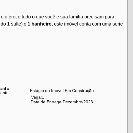
 e oferece tudo o que você e sua família precisam para
do 1 suíte) e
1 banheiro
, este imóvel conta com uma série
cial
»
Estágio do Imóvel:
Em Construção
ento
Vaga:
1
Data de Entrega:
Dezembro/2023
das melhores ruas da Tijuca, o condomínio está próximo
de no seu dia a dia.
completo!
Entre em contato conosco e agende uma visita