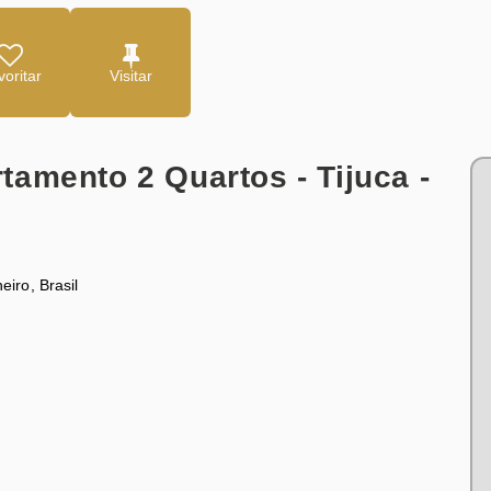
oritar
amento 2 Quartos - Tijuca -
neiro
,
Brasil