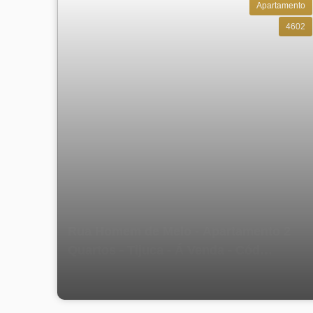
Apartamento
4602
Rua Homem de Melo - Apartamento 2
Quartos - Tijuca - Á Venda - Cód
Mz15238