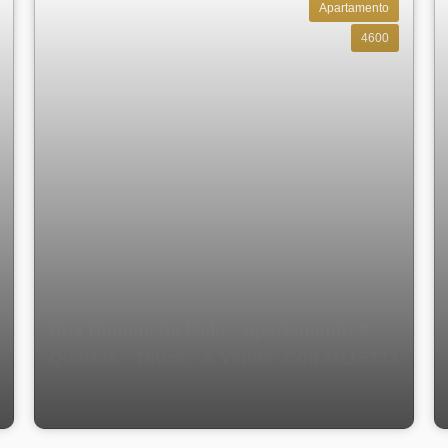
Apartamento
4600
Rua Homem de Melo - Apartamento 2
Quartos - Tijuca - Á Venda- Cód Mz15233