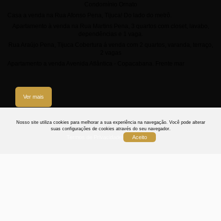
Condomínio Ornato
Casa a venda na Rua Afonso Pena, Tijuca! Do lado do metrô.
Apartamento à venda na Rua Martins Pena, 3 quartos com closet, lavabo,
dependências e 1 vaga.
Rua Araújo Pena, Tijuca Cobertura á venda com 2 quartos, varanda, terraço,
2 vagas
Apartamento a venda Avenida Atlântica - Copacabana. Frente mar
Ver mais
3
Nosso site utiliza cookies para melhorar a sua experiência na navegação.
Você pode alterar
suas configurações de cookies através do seu navegador.
Termos de Privacidade
Aceito
Termos
Privacidade
Cookies