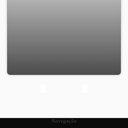
Apartamento à Venda Rua Sampaio Ferraz
(Estácio) - a Poucos Passos do Metrô - Varanda,
Sala, 2 Quartos, 1 Banheiro Social, Copa
Cozinha, Dependência Completa (Quarto,
Banheiro e Área de Serviço) - 1 Vaga na
Escritura - 70 M².
Navegação