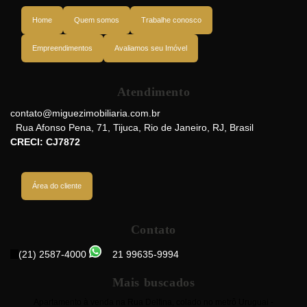
Home
Quem somos
Trabalhe conosco
Empreendimentos
Avaliamos seu Imóvel
Atendimento
Rua Sampaio Ferraz, 20250-040, Estácio, Rio de Janeiro, Rio de Janeiro,
Brasil
contato@miguezimobiliaria.com.br
Rua Afonso Pena
,
71
,
Tijuca
,
Rio de Janeiro
,
RJ
,
Brasil
CRECI: CJ7872
Área do cliente
Contato
(21) 2587-4000
21 99635-9994
Mais buscados
Apartamento à venda na Rua Delfina, colado no metrô Uruguai -