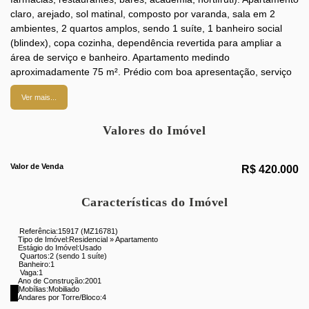
claro, arejado, sol matinal, composto por varanda, sala em 2
ambientes, 2 quartos amplos, sendo 1 suíte, 1 banheiro social
(blindex), copa cozinha, dependência revertida para ampliar a
área de serviço e banheiro. Apartamento medindo
aproximadamente 75 m². Prédio com boa apresentação, serviço
de portaria, elevadores, playground, salão de festas,
Ver mais...
churrasqueira e espaço kids. 1 vaga na escritura. Agende sua
visita com um de nossos consultores e realize o seu sonho!!!!
Valores do Imóvel
Aqui você encontra imóveis, apartamentos de 02 quartos, 03
quartos, 04 quartos em condições especiais. ZAP
Prezado Cliente,
Valor de Venda
R$
420.000
Por motivo de segurança, não oferecemos a numeração certa e
sim a numeração aproximada. Agradecemos a compreensão e
Características do Imóvel
contamos com seu interesse para aquisição dessa especial
oportunidade imobiliária..
Referência:
15917
(MZ16781)
Tipo de Imóvel:
Residencial
»
Apartamento
Estágio do Imóvel:
Usado
Quartos:
2 (sendo 1 suíte)
Banheiro:
1
Vaga:
1
Ano de Construção:
2001
Mobílias:
Mobiliado
Andares por Torre/Bloco:
4