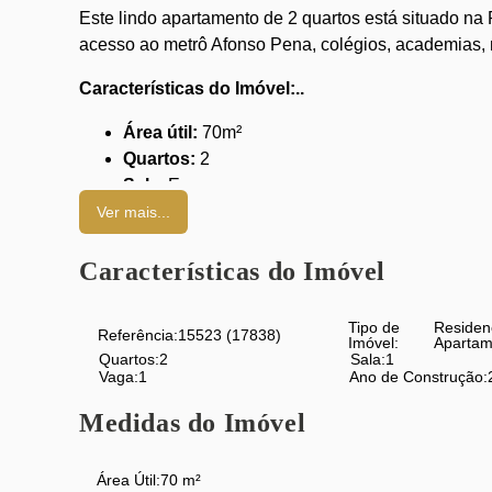
Este lindo apartamento de 2 quartos está situado na
acesso ao metrô Afonso Pena, colégios, academias, 
Características do Imóvel:..
Área útil:
70m²
Quartos:
2
Sala
: Espaçosa
Banheiro Social
Ver mais...
Cozinha espaçosa
Quarto de serviço
Características do Imóvel
Banheiro de empregada
Área de serviço
Tipo de
Residen
Referência:
15523
(17838)
Vaga Garagem
Imóvel:
Apartam
Quartos:
2
Sala:
1
Chuveiro a gás
Vaga:
1
Ano de Construção:
Infraestrutura do Prédio:
Medidas do Imóvel
Acesso para deficientes
Área Útil:
70 m²
Alarme