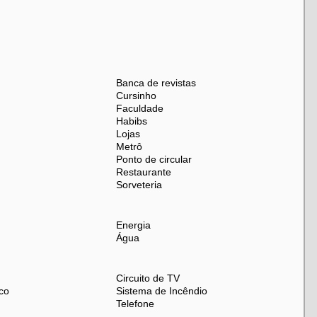
Banca de revistas
Cursinho
Faculdade
das melhores localizações da Tijuca! Agende sua visita e
Habibs
Lojas
Metrô
Ponto de circular
Restaurante
Sorveteria
Energia
Água
Circuito de TV
co
Sistema de Incêndio
Telefone