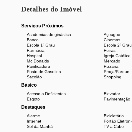
Bicicletário
Detalhes do Imóvel
Porteiro 24 horas
Elevador
Serviços Próximos
Circuito de TV para segurança
Academias de ginástica
Açougue
Banco
Cinemas
Escola 1º Grau
Escola 2º Grau
Não perca esta oportunidade única de morar em uma 
Farmácia
Feiras
Hospital
Igreja Católica
venha conhecer seu novo lar!!
Mc Donalds
Mercado
Panificadora
Pizzaria
Posto de Gasolina
Praça/Parque
Sacolão
Shopping
Básico
Acesso a Deficientes
Elevador
Esgoto
Pavimentação
Destaques
Alarme
Bicicletário
Internet
Portão Eletrôni
Sol da Manhã
TV a Cabo