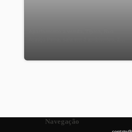
Apartamento a venda, Tijuca, Rua
Araújo Pena, sala em 2 ambientes, 2
quartos, banheiro social, ampla cozinha,
1 vaga de garagem, Próximo ao Largo
da Segunda-feira e estação da São
Francisco Xavier.
Navegação
contato@