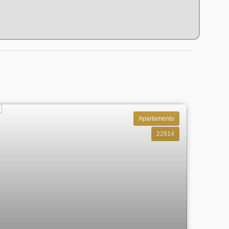
Apartamento
22914