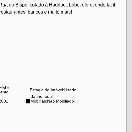
 Rua do Bispo, colado à Haddock Lobo, oferecendo fácil
restaurantes, bancos e muito mais!
cial
»
Estágio do Imóvel:
Usado
ento
Banheiros:
2
2001
Mobílias:
Não Mobiliado