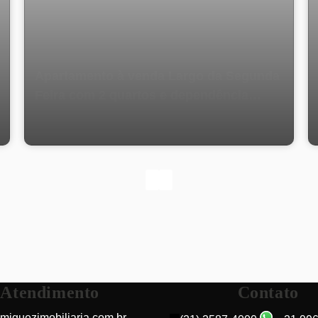
Apartamento à venda Largo da Segunda
Feira com 2 quartos e dependência
completa
Atendimento
Contato
miguezimobiliaria.com.br