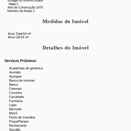
Estágio do Imóvel:
Usado
Vaga:
1
Ano de Construção:
1976
Número do Andar:
1
Medidas do Imóvel
Área Total:
54 m²
Área Útil:
54 m²
Detalhes do Imóvel
Serviços Próximos
Academias de ginástica
Avenida
Açougue
Banca de revistas
Banco
Cinemas
Cursinho
Faculdade
Farmácia
Lojas
Mercado
Metrô
Posto de Gasolina
Praça/Parque
Restaurante
Sacolão