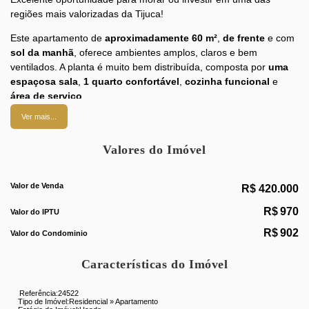
regiões mais valorizadas da Tijuca!
Este apartamento de
aproximadamente 60 m²
,
de frente
e com
sol da manhã
, oferece ambientes amplos, claros e bem
ventilados. A planta é muito bem distribuída, composta por
uma
espaçosa sala
,
1 quarto confortável
,
cozinha funcional
e
área de serviço
.
Ver mais...
A localização é um dos grandes diferenciais: situado a apenas
4
minutos a pé da Estação de Metrô Saens Peña
, o imóvel
Valores do Imóvel
proporciona fácil mobilidade para diversas regiões da cidade.
Além disso, está cercado por um comércio completo, com
supermercados, padarias, farmácias, bancos, restaurantes,
Valor de Venda
R$
420.000
academias, escolas, hospitais e uma grande variedade de
serviços, garantindo toda a praticidade para o dia a dia.
R$
970
Valor do IPTU
Se você procura um imóvel bem localizado, com excelente
R$
902
Valor do Condominio
planta, ótima iluminação natural e toda a conveniência que a
Tijuca oferece, esta é a oportunidade ideal.
Características do Imóvel
Agende sua visita e venha conhecer!
Referência:
24522
Tipo de Imóvel:
Residencial
»
Apartamento