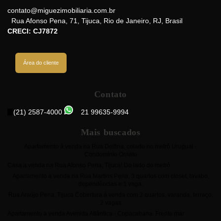
Brasil
contato@miguezimobiliaria.com.br
Rua Afonso Pena
,
71
,
Tijuca
,
Rio de Janeiro
,
RJ
,
Brasil
CRECI: CJ7872
Área do cliente
Contato
(21) 2587-4000
21 99635-9994
Mais buscados
Apartamento à venda na Rua Delfina, colado no metrô Uruguai -
Condomínio Ornato
Casa a venda na Rua Afonso Pena, Tijuca! Do lado do metrô.
Apartamento à venda na Rua Martins Pena, 3 quartos com closet, lavabo,
dependências e 1 vaga.
Rua Araújo Pena, Tijuca Cobertura á venda com 2 quartos, varanda, terraço,
2 vagas
Apartamento a venda Avenida Atlântica - Copacabana. Frente mar