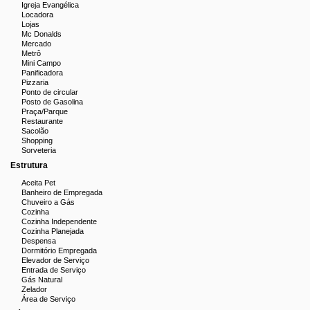
Igreja Evangélica
Locadora
Lojas
Mc Donalds
Mercado
Metrô
Mini Campo
Panificadora
Pizzaria
Ponto de circular
Posto de Gasolina
Praça/Parque
Restaurante
Sacolão
Shopping
Sorveteria
Estrutura
Aceita Pet
Banheiro de Empregada
Chuveiro a Gás
Cozinha
Cozinha Independente
Cozinha Planejada
Despensa
Dormitório Empregada
Elevador de Serviço
Entrada de Serviço
Gás Natural
Zelador
Área de Serviço