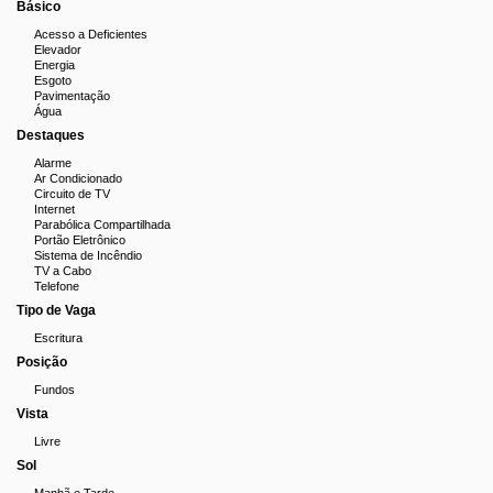
Básico
Acesso a Deficientes
Elevador
Energia
Esgoto
Pavimentação
Água
Destaques
Alarme
Ar Condicionado
Circuito de TV
Internet
Parabólica Compartilhada
Portão Eletrônico
Sistema de Incêndio
TV a Cabo
Telefone
Tipo de Vaga
Escritura
Posição
Fundos
Vista
Livre
Sol