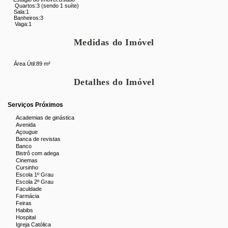
Quartos:
3 (sendo 1 suíte)
Sala:
1
Banheiros:
3
Vaga:
1
Medidas do Imóvel
Área Útil:
89 m²
Detalhes do Imóvel
Serviços Próximos
Academias de ginástica
Avenida
Açougue
Banca de revistas
Banco
Bistrô com adega
Cinemas
Cursinho
Escola 1º Grau
Escola 2º Grau
Faculdade
Farmácia
Feiras
Habibs
Hospital
Igreja Católica