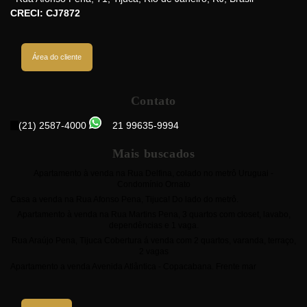
CRECI: CJ7872
Área do cliente
Contato
(21) 2587-4000
21 99635-9994
Mais buscados
Apartamento à venda na Rua Delfina, colado no metrô Uruguai -
Condomínio Ornato
Casa a venda na Rua Afonso Pena, Tijuca! Do lado do metrô.
Apartamento à venda na Rua Martins Pena, 3 quartos com closet, lavabo,
dependências e 1 vaga.
Rua Araújo Pena, Tijuca Cobertura á venda com 2 quartos, varanda, terraço,
2 vagas
Apartamento a venda Avenida Atlântica - Copacabana. Frente mar