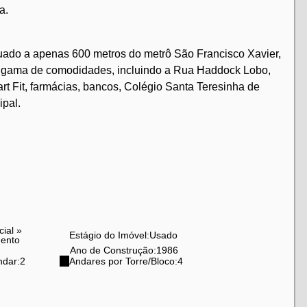
a.
uado a apenas 600 metros do metrô São Francisco Xavier,
a gama de comodidades, incluindo a Rua Haddock Lobo,
t Fit, farmácias, bancos, Colégio Santa Teresinha de
ipal.
cial
»
Estágio do Imóvel:
Usado
ento
Ano de Construção:
1986
ndar:
2
Andares por Torre/Bloco:
4