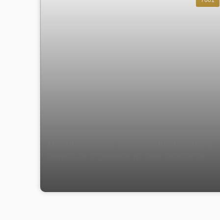
Oportunidade!!! Apartamento Garden à
Venda de 2 Quartos na Rua Araújo Pena
- Tijuca!