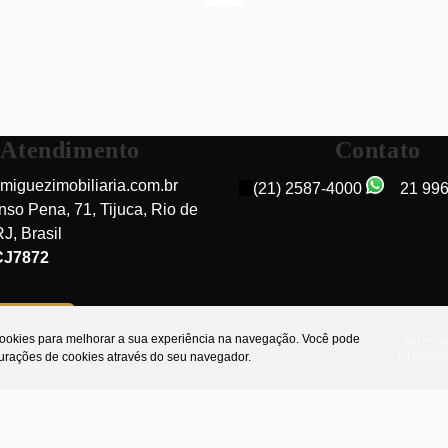
Atendimento
Contato
miguezimobiliaria.com.br
(21) 2587-4000
21 99
nso Pena
,
71
,
Tijuca
,
Rio de
RJ
,
Brasil
Rua Conde de Bonfim, 20530-003, Tijuca, Rio de
CJ7872
Janeiro, Rio de Janeiro, Brasil
do cliente
 cookies para melhorar a sua experiência na navegação.
Você pode
Termos
Privaci
gurações de cookies através do seu navegador.