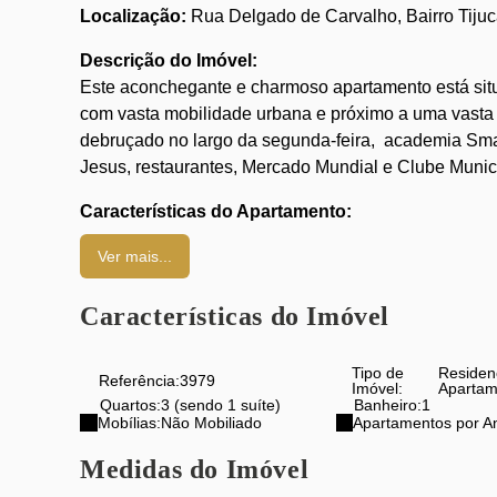
Localização:
Rua Delgado de Carvalho, Bairro Tijuc
Descrição do Imóvel:
Este aconchegante e charmoso apartamento está sit
com vasta mobilidade urbana e próximo a uma vast
debruçado no largo da segunda-feira, academia Smar
Jesus, restaurantes, Mercado Mundial e Clube Munic
Características do Apartamento:
Área Útil:
90 m²
Ver mais...
Sala em 2 Ambientes
3 Quartos amplos
(sendo 1 suíte com closet)
Características do Imóvel
1 Banheiro Social
Copa Cozinha
com armários
Tipo de
Residen
Referência:
3979
Piso Frio em Todo o Imóvel
Imóvel:
Apartam
Quartos:
3 (sendo 1 suíte)
Banheiro:
1
Mobílias:
Não Mobiliado
Apartamentos por A
Características do Prédio:
Medidas do Imóvel
Bem administrado