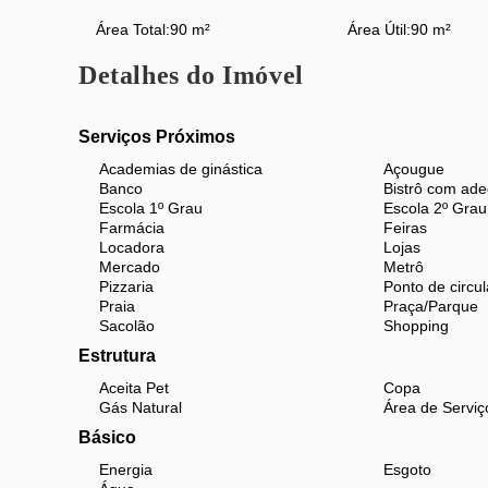
Observação: São 3 suaves lances de escada
Área Total:
90 m²
Área Útil:
90 m²
Não Perca Esta Oportunidade!
Detalhes do Imóvel
Para as melhores ofertas na Tijuca e Grande Tijuca,
para agendar uma visita e conhecer de perto este ex
Serviços Próximos
Observação:
Academias de ginástica
Açougue
Por motivos de segurança, fornecemos apenas a nu
Banco
Bistrô com ad
compreensão e contamos com seu interesse para a aq
Escola 1º Grau
Escola 2º Grau
Farmácia
Feiras
Aproveite para conhecer o Empreendimento Atmosfe
Locadora
Lojas
Mercado
Metrô
ZAP pelo Código: 18381
Pizzaria
Ponto de circul
Praia
Praça/Parque
Sacolão
Shopping
Estrutura
Aceita Pet
Copa
Gás Natural
Área de Serviç
Básico
Energia
Esgoto