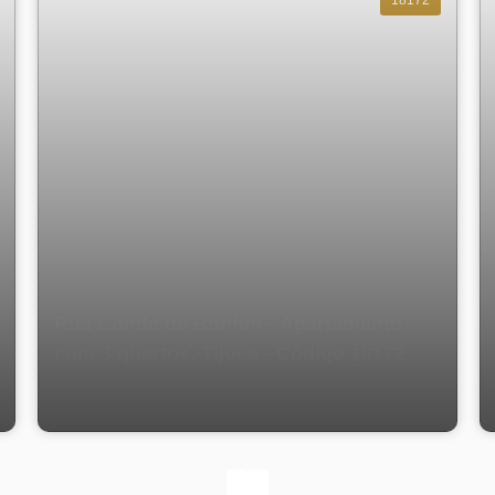
Rua Conde de Bonfim - Apartamento
com 3 quartos, Tijuca - Código 18172