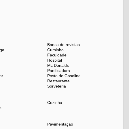
 conte com a Miguez Imobiliária. Entre em contato conosco
celente imóvel!
Banca de revistas
meração aproximada do imóvel. Agradecemos sua
ega
Cursinho
uisição desta especial oportunidade imobiliária.
Faculdade
Hospital
ra Condominium Park pelo Tour 360 no ZAP - Buscar no
Mc Donalds
Panificadora
ar
Posto de Gasolina
Restaurante
Sorveteria
Cozinha
o
Pavimentação