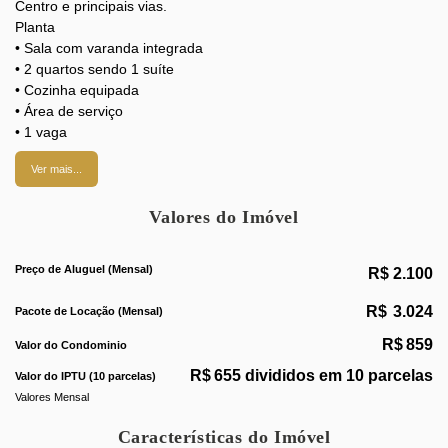
Centro e principais vias.
Planta
• Sala com varanda integrada
• 2 quartos sendo 1 suíte
• Cozinha equipada
• Área de serviço
• 1 vaga
Diferenciais
Ver mais...
• Imóvel mobiliado
• Boa iluminação
Valores do Imóvel
• Ventilação natural
• Pronto para morar
Condomínio com infraestrutura completa de lazer e segurança.
Preço de Aluguel (Mensal)
R$
2.100
Valor do aluguel R$ 2.200 por mês
Pacote mensal R$ 3.124
R$
3.024
Pacote de Locação (Mensal)
IPTU R$ 655 por ano
Apartamentos mobiliados com lazer completo nessa faixa de
R$
859
Valor do Condominio
valor têm alta procura.
R$
655 divididos em 10 parcelas
Valor do IPTU (10 parcelas)
Entre em contato para mais informações.
Valores Mensal
Características do Imóvel