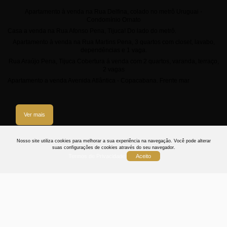
Apartamento à venda na Rua Delfina, colado no metrô Uruguai -
Condomínio Ornato
Casa a venda na Rua Afonso Pena, Tijuca! Do lado do metrô.
Apartamento à venda na Rua Martins Pena, 3 quartos com closet, lavabo,
dependências e 1 vaga.
Rua Araújo Pena, Tijuca Cobertura á venda com 2 quartos, varanda, terraço,
2 vagas
Apartamento a venda Avenida Atlântica - Copacabana. Frente mar
Ver mais
3
Nosso site utiliza cookies para melhorar a sua experiência na navegação.
Você pode alterar
suas configurações de cookies através do seu navegador.
Termos de Privacidade
Aceito
Termos
Privacidade
Cookies