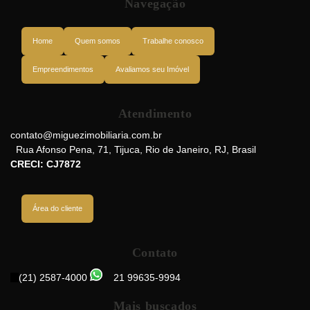
Navegação
Home
Quem somos
Trabalhe conosco
Empreendimentos
Avaliamos seu Imóvel
Atendimento
Rua do Bispo, 20261-066, Rio Comprido, Rio de Janeiro, Rio de Janeiro,
Brasil
contato@miguezimobiliaria.com.br
Rua Afonso Pena
,
71
,
Tijuca
,
Rio de Janeiro
,
RJ
,
Brasil
CRECI: CJ7872
Área do cliente
Contato
(21) 2587-4000
21 99635-9994
Mais buscados