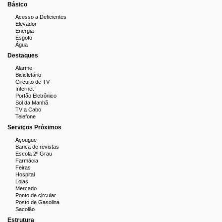
Básico
Acesso a Deficientes
Elevador
Energia
Esgoto
Água
Destaques
Alarme
Bicicletário
Circuito de TV
Internet
Portão Eletrônico
Sol da Manhã
TV a Cabo
Telefone
Serviços Próximos
Açougue
Banca de revistas
Escola 2º Grau
Farmácia
Feiras
Hospital
Lojas
Mercado
Ponto de circular
Posto de Gasolina
Sacolão
Estrutura