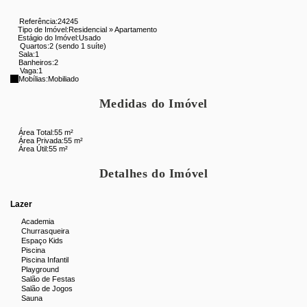
Referência:
24245
Tipo de Imóvel:
Residencial
»
Apartamento
Estágio do Imóvel:
Usado
Quartos:
2 (sendo 1 suíte)
Sala:
1
Banheiros:
2
Vaga:
1
Mobílias:
Mobiliado
Medidas do Imóvel
Área Total:
55 m²
Área Privada:
55 m²
Área Útil:
55 m²
Detalhes do Imóvel
Lazer
Academia
Churrasqueira
Espaço Kids
Piscina
Piscina Infantil
Playground
Salão de Festas
Salão de Jogos
Sauna