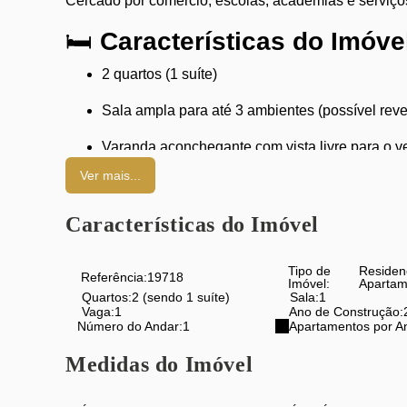
Cercado por comércio, escolas, academias e serviço
🛏️
Características do Imóve
2 quartos (1 suíte)
Sala ampla para até 3 ambientes (possível reve
Varanda aconchegante com vista livre para o v
Ver mais...
Banheiro social moderno
Cozinha planejada integrada à área de serviço
Características do Imóvel
Ar-condicionado e móveis planejados
Tipo de
Residen
Referência:
19718
Imóvel:
Apartam
Piso porcelanato em todos os cômodos
Quartos:
2 (sendo 1 suíte)
Sala:
1
Vaga:
1
Ano de Construção:
Número do Andar:
1
Apartamentos por A
Excelente iluminação natural e ventilação
Medidas do Imóvel
🏢
Infraestrutura do Prédio:
Medição de água individual