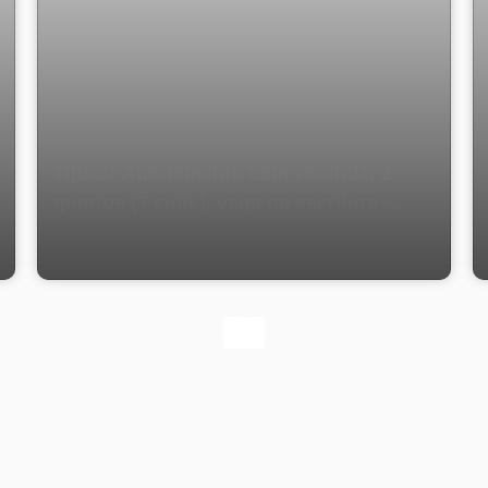
Tijuca! Apartamento com varanda, 2
quartos (1 suíte), vaga na escritura,
prédio com porteiro 24 horas – ao lado
da Praça Afonso Pena e do metrô!