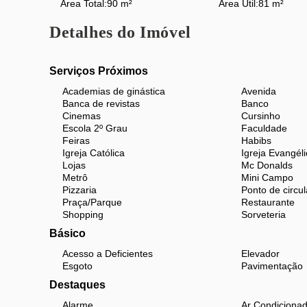
Área Total:
90 m²
Área Útil:
81 m²
Sistema de câmeras com acesso por aplicativo
Detalhes do Imóvel
Playground, salão de festas e churrasqueira
Serviços Próximos
Condomínio bem administrado e familiar
Academias de ginástica
Avenida
Banca de revistas
Banco
Uma oportunidade completa para quem busca confo
Cinemas
Cursinho
Escola 2º Grau
Faculdade
Feiras
Habibs
Igreja Católica
Igreja Evangéli
Lojas
Mc Donalds
Metrô
Mini Campo
Pizzaria
Ponto de circul
Praça/Parque
Restaurante
Shopping
Sorveteria
Básico
Acesso a Deficientes
Elevador
Esgoto
Pavimentação
Destaques
Alarme
Ar Condiciona