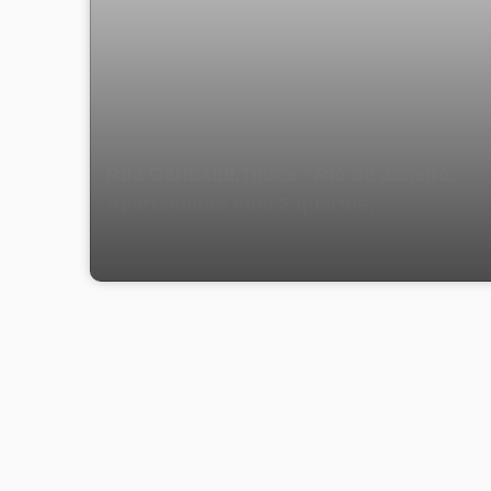
Rua Garibaldi,Tijuca - Rio de Janeiro.
Apartamento com 2 quartos,