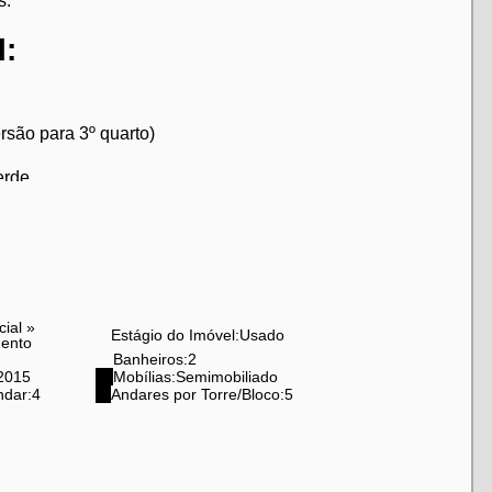
s.
l:
rsão para 3º quarto)
erde
cial
»
Estágio do Imóvel:
Usado
ento
Banheiros:
2
2015
Mobílias:
Semimobiliado
ndar:
4
Andares por Torre/Bloco:
5