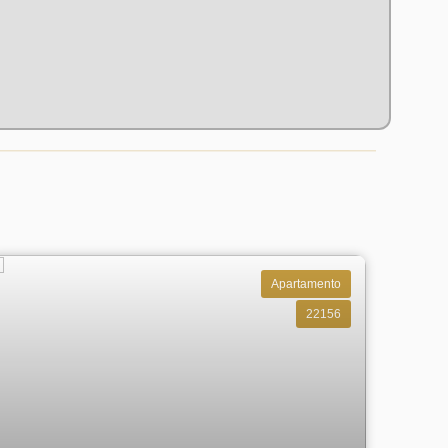
Apartamento
22156