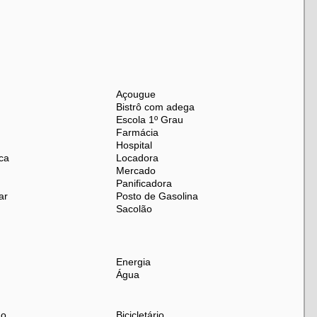
Açougue
Bistrô com adega
rto, praticidade e qualidade de vida na Tijuca!
Escola 1º Grau
Farmácia
Hospital
ca
Locadora
Mercado
Panificadora
ar
Posto de Gasolina
Sacolão
Energia
Água
do
Bicicletário