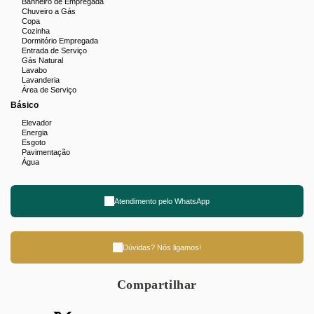
Banheiro de Empregada
Chuveiro a Gás
Copa
Cozinha
Dormitório Empregada
Entrada de Serviço
Gás Natural
Lavabo
Lavanderia
Área de Serviço
Básico
Elevador
Energia
Esgoto
Pavimentação
Água
Atendimento pelo
WhatsApp
Dúvidas? Nós ligamos!
Compartilhar