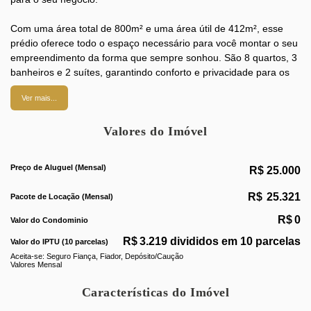
Com uma área total de 800m² e uma área útil de 412m², esse
prédio oferece todo o espaço necessário para você montar o seu
empreendimento da forma que sempre sonhou. São 8 quartos, 3
banheiros e 2 suítes, garantindo conforto e privacidade para os
seus funcionários.
Ver mais...
Além disso, o imóvel conta com 11 garagens, proporcionando
Valores do Imóvel
comodidade para os seus clientes e colaboradores. As 2 salas
são perfeitas para reuniões e eventos corporativos, enquanto a
copa e a cozinha são ideais para preparar refeições e lanches.
Preço de Aluguel (Mensal)
R$
25.000
A área de serviço, lavanderia e banheiro de empregada são
R$
25.321
Pacote de Locação (Mensal)
diferenciais que tornam esse prédio ainda mais completo. O
chuveiro a gás garante água quente em todos os banheiros,
R$
0
Valor do Condominio
proporcionando conforto para todos.
R$
3.219 divididos em 10 parcelas
Valor do IPTU (10 parcelas)
Aceita-se: Seguro Fiança, Fiador, Depósito/Caução
Com energia e esgoto já instalados, você não precisa se
Valores Mensal
preocupar com esses detalhes. O gás natural é uma opção
econômica e sustentável para o seu negócio. E para garantir a
Características do Imóvel
segurança e o bem-estar de todos, o prédio está próximo a um