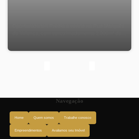
Oportunidade!! Prédio a venda na Rua Marquês
de Valença, com aproximadamente 2.000m² de
área útil
Navegação
Home
Quem somos
Trabalhe conosco
Empreendimentos
Avaliamos seu Imóvel