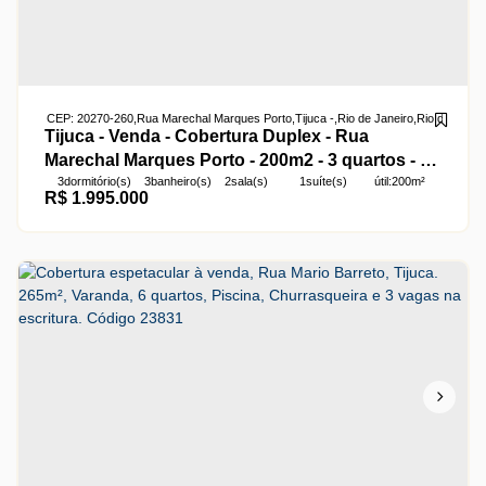
CEP: 20270-260
,
Rua Marechal Marques Porto
,
Tijuca
,
Rio de Janeiro
,
Rio de Janei
Tijuca - Venda - Cobertura Duplex - Rua
Marechal Marques Porto - 200m2 - 3 quartos - 1
3
dormitório(s)
3
banheiro(s)
2
sala(s)
1
suíte(s)
útil:
200m²
suite - Area gourmet - Placa solar - 2 vagas na
R$
1.995.000
escritura - R$ 1.995.000