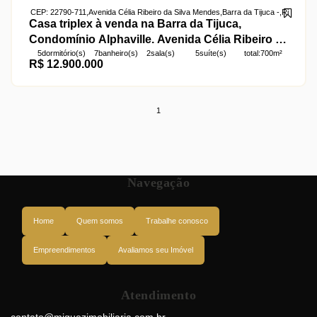
CEP: 22790-711
,
Avenida Célia Ribeiro da Silva Mendes
,
Barra da Tijuca
,
Rio de Jan
Casa triplex à venda na Barra da Tijuca,
Condomínio Alphaville. Avenida Célia Ribeiro da
5
dormitório(s)
7
banheiro(s)
2
sala(s)
5
suíte(s)
total:
700m²
Silva Mendes, 700m², 5 suítes, elevador e 4
R$
12.900.000
4
vaga(s)
útil:
700m²
vagas. R$ 12.900.000
1
Navegação
Home
Quem somos
Trabalhe conosco
Empreendimentos
Avaliamos seu Imóvel
Atendimento