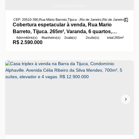
FANTÁSTICA!
CEP: 20510-390
,
Rua Mário Barreto
,
Tijuca
,
Rio de Janeiro
,
Rio de Janeiro
,
Brasil
Cobertura espetacular à venda, Rua Mario
Barreto, Tijuca. 265m², Varanda, 6 quartos,
6
dormitório(s)
4
banheiro(s)
2
sala(s)
2
suíte(s)
total:
265m²
Piscina, Churrasqueira e 3 vagas na escritura.
R$
2.590.000
3
vaga(s)
útil:
265m²
Código 23831