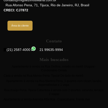
contato@miguezimobiliaria.com.br
Rua Afonso Pena
,
71
,
Tijuca
,
Rio de Janeiro
,
RJ
,
Brasil
CRECI: CJ7872
Área do cliente
Contato
(21) 2587-4000
21 99635-9994
Mais buscados
Apartamento à venda na Rua Delfina, colado no metrô Uruguai -
Condomínio Ornato
Casa a venda na Rua Afonso Pena, Tijuca! Do lado do metrô.
Apartamento à venda na Rua Martins Pena, 3 quartos com closet, lavabo,
dependências e 1 vaga.
Rua Araújo Pena, Tijuca Cobertura á venda com 2 quartos, varanda, terraço,
2 vagas
Apartamento a venda Avenida Atlântica - Copacabana. Frente mar