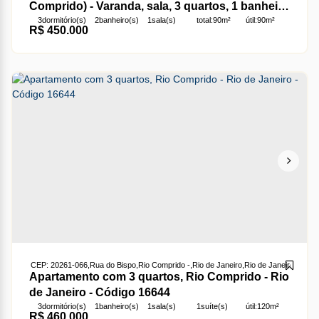
Comprido) - Varanda, sala, 3 quartos, 1 banheiro
3
dormitório(s)
2
banheiro(s)
1
sala(s)
total:
90m²
útil:
90m²
social, copa cozinha, dependência completa. 90
R$
450.000
m². Acesso ao imóvel por dois lances de
escada.
CEP: 20261-066
,
Rua do Bispo
,
Rio Comprido
,
Rio de Janeiro
,
Rio de Janeiro
,
Brasil
Apartamento com 3 quartos, Rio Comprido - Rio
de Janeiro - Código 16644
3
dormitório(s)
1
banheiro(s)
1
sala(s)
1
suíte(s)
útil:
120m²
R$
460.000
terreno:
120m²