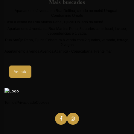
Mais buscados
Apartamento à venda na Rua Delfina, colado no metrô Uruguai -
Condomínio Ornato
Casa a venda na Rua Afonso Pena, Tijuca! Do lado do metrô.
Apartamento à venda na Rua Martins Pena, 3 quartos com closet, lavabo,
dependências e 1 vaga.
Rua Araújo Pena, Tijuca Cobertura á venda com 2 quartos, varanda, terraço,
2 vagas
Apartamento a venda Avenida Atlântica - Copacabana. Frente mar
Ver mais
Termos
Privacidade
Cookies