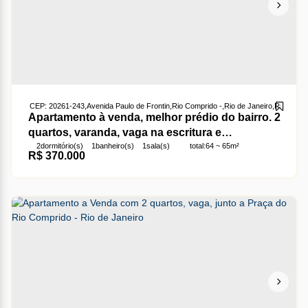
CEP: 20261-243
,
Avenida Paulo de Frontin
,
Rio Comprido
,
Rio de Janeiro
,
Rio de Ja
Apartamento à venda, melhor prédio do bairro. 2
quartos, varanda, vaga na escritura e
2
dormitório(s)
1
banheiro(s)
1
sala(s)
total:
64 ~ 65m²
infraestrutura completa de lazer. Código 24888
R$
370.000
1
vaga(s)
útil:
65m²