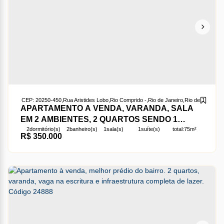
CEP: 20250-450
,
Rua Aristides Lobo
,
Rio Comprido
,
Rio de Janeiro
,
Rio de Janeiro
,
B
APARTAMENTO A VENDA, VARANDA, SALA
EM 2 AMBIENTES, 2 QUARTOS SENDO 1
2
dormitório(s)
2
banheiro(s)
1
sala(s)
1
suíte(s)
total:
75m²
SUÍTE,BANHEIRO SOCIAL, DEPENDÊNCIA, 1
R$
350.000
1
vaga(s)
útil:
75m²
VAGA DE GARAGEM, RUA ARISTIDES LOBO