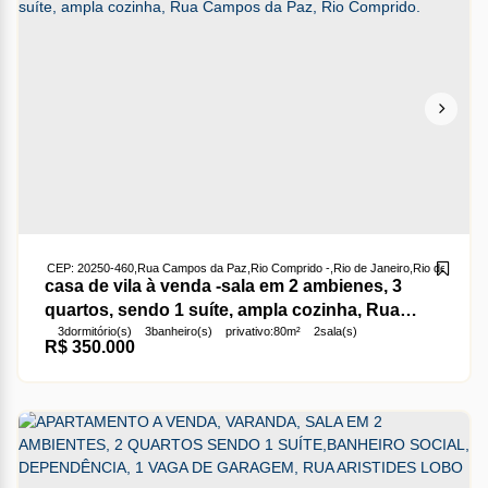
CEP: 20250-460
,
Rua Campos da Paz
,
Rio Comprido
,
Rio de Janeiro
,
Rio de Janeir
casa de vila à venda -sala em 2 ambienes, 3
quartos, sendo 1 suíte, ampla cozinha, Rua
3
dormitório(s)
3
banheiro(s)
privativo:
80m²
2
sala(s)
Campos da Paz, Rio Comprido.
R$
350.000
1
suíte(s)
total:
70m²
útil:
70m²