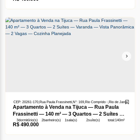
CEP: 20261-170
,
Rua Paula Frassinetti
,
N°:
169
,
Rio Comprido
,
Rio de Janeiro
,
Rio d
Apartamento à Venda na Tijuca — Rua Paula
Frassinetti — 140 m² — 3 Quartos — 2 Suítes —
3
dormitório(s)
2
banheiro(s)
1
sala(s)
2
suíte(s)
total:
140m²
Varanda — Vista Panorâmica — 2 Vagas —
R$
490.000
2
vaga(s)
útil:
140m²
Cozinha Planejada