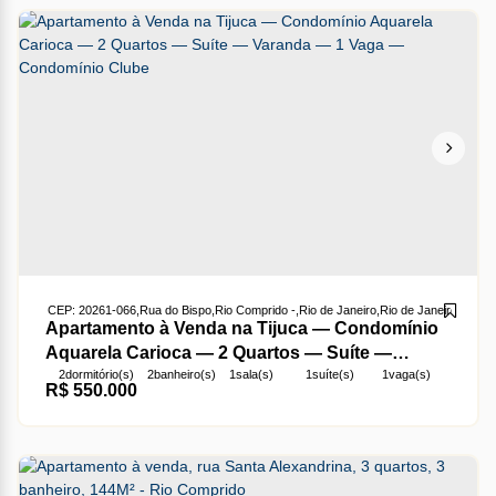
CEP: 20261-066
,
Rua do Bispo
,
Rio Comprido
,
Rio de Janeiro
,
Rio de Janeiro
,
Brasil
Apartamento à Venda na Tijuca — Condomínio
Aquarela Carioca — 2 Quartos — Suíte —
2
dormitório(s)
2
banheiro(s)
1
sala(s)
1
suíte(s)
1
vaga(s)
Varanda — 1 Vaga — Condomínio Clube
R$
550.000
útil:
66m²