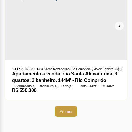
CEP: 20261-235
,
Rua Santa Alexandrina
,
Rio Comprido
,
Rio de Janeiro
,
Rio de Janei
Apartamento à venda, rua Santa Alexandrina, 3
quartos, 3 banheiro, 144M² - Rio Comprido
3
dormitório(s)
3
banheiro(s)
1
sala(s)
total:
144m²
útil:
144m²
R$
550.000