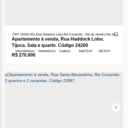
CEP: 20260-001
,
Rua Haddock Lobo
,
Rio Comprido
,
Rio de Janeiro
,
Rio de Janeiro
,
Apartamento à venda, Rua Haddock Lobo,
Tijuca. Sala e quarto. Código 24200
1
dormitório(s)
1
banheiro(s)
1
sala(s)
total:
31m²
útil:
31m²
R$
270.000