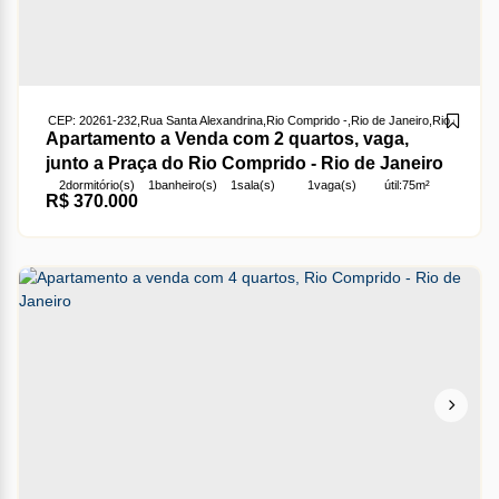
CEP: 20261-232
,
Rua Santa Alexandrina
,
Rio Comprido
,
Rio de Janeiro
,
Rio de Janei
Apartamento a Venda com 2 quartos, vaga,
junto a Praça do Rio Comprido - Rio de Janeiro
2
dormitório(s)
1
banheiro(s)
1
sala(s)
1
vaga(s)
útil:
75m²
R$
370.000
terreno:
75m²