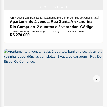
OPORTUNIDADE
CEP: 20261-235
,
Rua Santa Alexandrina
,
Rio Comprido
,
Rio de Janeiro
,
Rio de Janei
Apartamento à venda, Rua Santa Alexandrina,
Rio Comprido. 2 quartos e 2 varandas. Código
2
dormitório(s)
2
banheiro(s)
1
sala(s)
total:
75 ~ 755m²
22887
R$
270.000
útil:
75m²