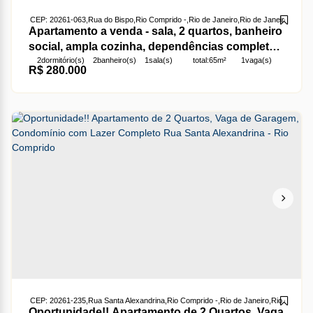
CEP: 20261-063
,
Rua do Bispo
,
Rio Comprido
,
Rio de Janeiro
,
Rio de Janeiro
,
Brasil
Apartamento a venda - sala, 2 quartos, banheiro
social, ampla cozinha, dependências completas,
2
dormitório(s)
2
banheiro(s)
1
sala(s)
total:
65m²
1
vaga(s)
1 vaga de garagem - Rua Do Bispo Rio
R$
280.000
útil:
65m²
Comprido.
CEP: 20261-235
,
Rua Santa Alexandrina
,
Rio Comprido
,
Rio de Janeiro
,
Rio de Janei
Oportunidade!! Apartamento de 2 Quartos, Vaga