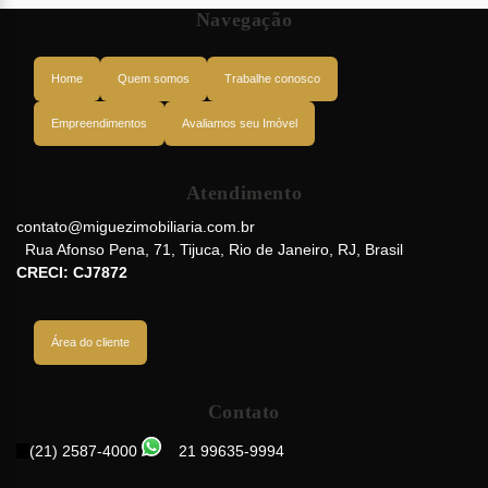
Navegação
Home
Quem somos
Trabalhe conosco
Empreendimentos
Avaliamos seu Imóvel
Atendimento
contato@miguezimobiliaria.com.br
Rua Afonso Pena
,
71
,
Tijuca
,
Rio de Janeiro
,
RJ
,
Brasil
CRECI: CJ7872
Área do cliente
Contato
(21) 2587-4000
21 99635-9994