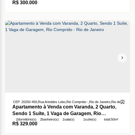
R$
300.000
1
suíte(s)
total:
50m²
útil:
50m²
CEP: 20250-450
,
Rua Aristides Lobo
,
Rio Comprido
,
Rio de Janeiro
,
Rio de Janeiro
,
B
Apartamento à Venda com Varanda, 2 Quarto,
Sendo 1 Suíte, 1 Vaga de Garagem, Rio
2
dormitório(s)
2
banheiro(s)
1
sala(s)
1
suíte(s)
total:
50m²
Comprido - Rio de Janeiro
R$
329.000
1
vaga(s)
útil:
50m²