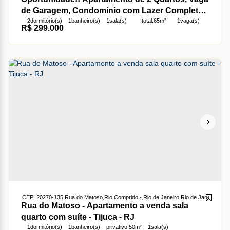
de Garagem, Condomínio com Lazer Completo
2
dormitório(s)
1
banheiro(s)
1
sala(s)
total:
65m²
1
vaga(s)
Rua Santa Alexandrina - Rio Comprido
R$
299.000
útil:
60 ~ 65m²
CEP: 20270-135
,
Rua do Matoso
,
Rio Comprido
,
Rio de Janeiro
,
Rio de Janeiro
,
Brasi
Rua do Matoso - Apartamento a venda sala
quarto com suíte - Tijuca - RJ
1
dormitório(s)
1
banheiro(s)
privativo:
50m²
1
sala(s)