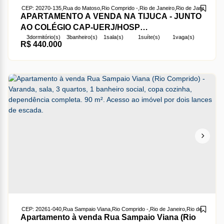
CEP: 20270-135
,
Rua do Matoso
,
Rio Comprido
,
Rio de Janeiro
,
Rio de Janeiro
,
Brasi
APARTAMENTO A VENDA NA TIJUCA - JUNTO
AO COLÉGIO CAP-UERJ/HOSP
3
dormitório(s)
3
banheiro(s)
1
sala(s)
1
suíte(s)
1
vaga(s)
AERONAUTICA, 8min METRÔ AFONSO PENA -
R$
440.000
útil:
89m²
3qts, suíte e vaga
CEP: 20261-040
,
Rua Sampaio Viana
,
Rio Comprido
,
Rio de Janeiro
,
Rio de Janeiro
,
Apartamento à venda Rua Sampaio Viana (Rio