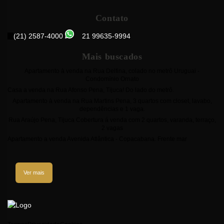
Contato
(21) 2587-4000
21 99635-9994
Mais buscados
Apartamento à venda na Rua Delfina, colado no metrô Uruguai -
Condomínio Ornato
Casa a venda na Rua Afonso Pena, Tijuca! Do lado do metrô.
Apartamento à venda na Rua Martins Pena, 3 quartos com closet, lavabo,
dependências e 1 vaga.
Rua Araújo Pena, Tijuca Cobertura á venda com 2 quartos, varanda, terraço,
2 vagas
Apartamento a venda Avenida Atlântica - Copacabana. Frente mar
Ver mais