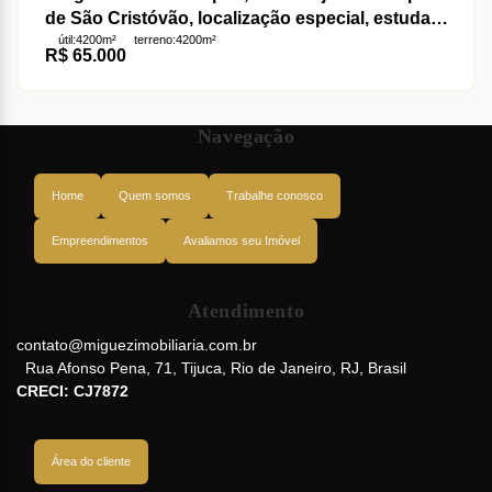
de São Cristóvão, localização especial, estuda
útil:
4200m²
terreno:
4200m²
permuta- Rio de Janeiro
R$
65.000
Navegação
Home
Quem somos
Trabalhe conosco
Empreendimentos
Avaliamos seu Imóvel
Atendimento
contato@miguezimobiliaria.com.br
Rua Afonso Pena
,
71
,
Tijuca
,
Rio de Janeiro
,
RJ
,
Brasil
CRECI: CJ7872
Área do cliente