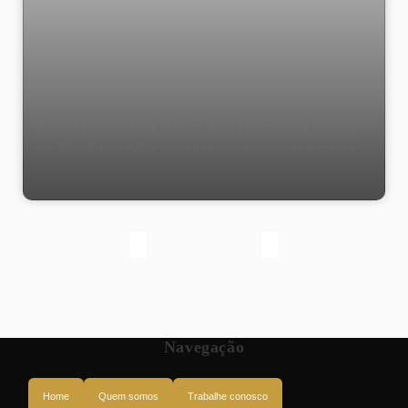
Alugo ou Vendo Galpão, 4200 m² junto Campo
de São Cristóvão, localização especial, estuda
permuta- Rio de Janeiro
Navegação
Home
Quem somos
Trabalhe conosco