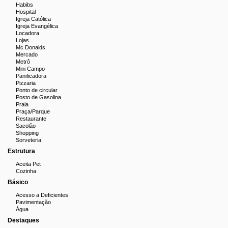
Habibs
Hospital
Igreja Católica
Igreja Evangélica
Locadora
Lojas
Mc Donalds
Mercado
Metrô
Mini Campo
Panificadora
Pizzaria
Ponto de circular
Posto de Gasolina
Praia
Praça/Parque
Restaurante
Sacolão
Shopping
Sorveteria
Estrutura
Aceita Pet
Cozinha
Básico
Acesso a Deficientes
Pavimentação
Água
Destaques