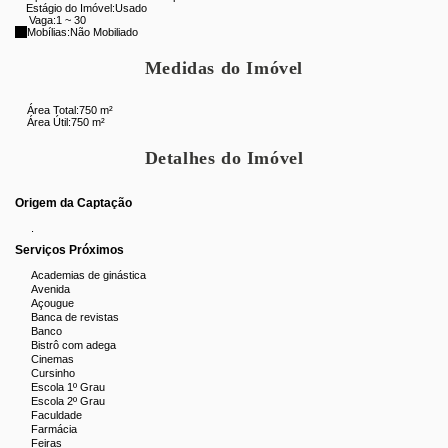
Estágio do Imóvel:
Usado
Vaga:
1 ~ 30
Mobílias:
Não Mobiliado
Medidas do Imóvel
Área Total:
750 m²
Área Útil:
750 m²
Detalhes do Imóvel
Origem da Captação
.
Serviços Próximos
Academias de ginástica
Avenida
Açougue
Banca de revistas
Banco
Bistrô com adega
Cinemas
Cursinho
Escola 1º Grau
Escola 2º Grau
Faculdade
Farmácia
Feiras