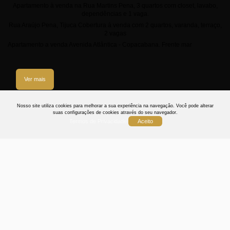
Apartamento à venda na Rua Martins Pena, 3 quartos com closet, lavabo,
dependências e 1 vaga.
Rua Araújo Pena, Tijuca Cobertura á venda com 2 quartos, varanda, terraço,
2 vagas
Apartamento a venda Avenida Atlântica - Copacabana. Frente mar
Ver mais
3
Nosso site utiliza cookies para melhorar a sua experiência na navegação.
Você pode alterar
suas configurações de cookies através do seu navegador.
Termos de Privacidade
Aceito
Termos
Privacidade
Cookies