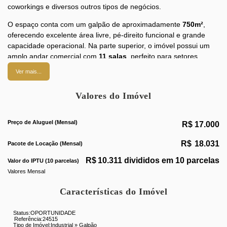
coworkings e diversos outros tipos de negócios.
O espaço conta com um galpão de aproximadamente
750m²
,
oferecendo excelente área livre, pé-direito funcional e grande
capacidade operacional. Na parte superior, o imóvel possui um
amplo andar comercial com
11 salas
, perfeito para setores
administrativos, escritórios, atendimento ao público ou salas de
Ver mais...
reunião.
Valores do Imóvel
Além disso, dispõe de:
Cozinha ampla;
Preço de Aluguel (Mensal)
Banheiros;
R$
17.000
Grande área para estacionamento;
R$
18.031
Pacote de Locação (Mensal)
Capacidade para mais de 30 veículos;
Fácil acesso para entrada e saída de caminhões e
R$
10.311 divididos em 10 parcelas
Valor do IPTU (10 parcelas)
utilitários;
Valores Mensal
Localização estratégica com mobilidade facilitada para
diferentes regiões da cidade.
Características do Imóvel
Imóvel ideal para quem busca espaço, praticidade e estrutura
Status:
OPORTUNIDADE
completa para expandir seu negócio em uma localização de fácil
Referência:
24515
Tipo de Imóvel:
Industrial
»
Galpão
acesso e grande potencial comercial.