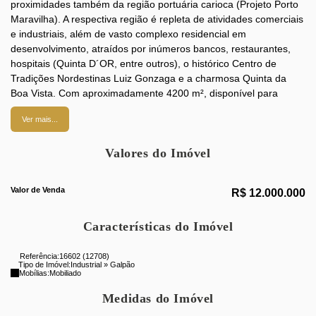
proximidades também da região portuária carioca (Projeto Porto
Maravilha). A respectiva região é repleta de atividades comerciais
e industriais, além de vasto complexo residencial em
desenvolvimento, atraídos por inúmeros bancos, restaurantes,
hospitais (Quinta D´OR, entre outros), o histórico Centro de
Tradições Nordestinas Luiz Gonzaga e a charmosa Quinta da
Boa Vista. Com aproximadamente 4200 m², disponível para
alugar ou vender, este empreendimento possui potencial para
Ver mais...
indústria, empresa de logística, E-Commerce, distribuidora de
atacado, depósitos generalizados, e incorporação. Anteriormente
Valores do Imóvel
funcionava como uma fábrica de roupa, conhecida como Maria
Bonita. Marque já sua visita. Observação.: Estudamos formatos
de negociação inclusive permuta por imóveis no Rio de janeiro.
Valor de Venda
R$
12.000.000
Aqui você encontra imóveis, apartamentos de 02 quartos, 03
quartos, 04 quartos em condições especiais. ZAP
Características do Imóvel
Referência:
16602
(12708)
Tipo de Imóvel:
Industrial
»
Galpão
Mobílias:
Mobiliado
Medidas do Imóvel