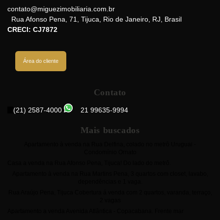
Brasil
contato@miguezimobiliaria.com.br
Rua Afonso Pena
,
71
,
Tijuca
,
Rio de Janeiro
,
RJ
,
Brasil
CRECI: CJ7872
Área do cliente
Contato
(21) 2587-4000
21 99635-9994
Mais buscados
Apartamento à venda na Rua Delfina, colado no metrô Uruguai -
Condomínio Ornato
Casa a venda na Rua Afonso Pena, Tijuca! Do lado do metrô.
Apartamento à venda na Rua Martins Pena, 3 quartos com closet, lavabo,
dependências e 1 vaga.
Rua Araújo Pena, Tijuca Cobertura á venda com 2 quartos, varanda, terraço,
2 vagas
Apartamento a venda Avenida Atlântica - Copacabana. Frente mar