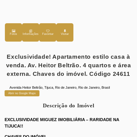
Fotos
Favoritar
Exclusividade! Apartamento estilo casa à
venda. Av. Heitor Beltrão. 4 quartos e área
externa. Chaves do imóvel. Código 24611
Avenida Heitor Beltrão
,
Tijuca
,
Rio de Janeiro
,
Rio de Janeiro
,
Brasil
Abrir no Google Maps
Descrição do Imóvel
EXCLUSIVIDADE MIGUEZ IMOBILIÁRIA – RARIDADE NA
TIJUCA!!
CHAVES DO IMÓVEL