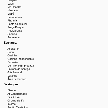
Hospital
Lojas
Mc Donalds
Mercado
Metrô
Panificadora
Pizzaria
Ponto de circular
Praça/Parque
Restaurante
Sacolão
Sorveteria
Estrutura
Aceita Pet
Copa
Cozinha
Cozinha Independente
Depósito
Dormitório Empregada
Entrada de Serviço
Gás Natural
Varanda
Área de Serviço
Destaques
Alarme
Ar Condicionado
Bicicletário
Circuito de TV
Internet
Portão Eletrônico