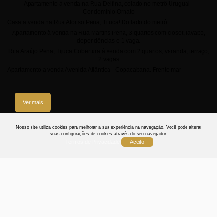
Apartamento à venda na Rua Delfina, colado no metrô Uruguai -
Condomínio Ornato
Casa a venda na Rua Afonso Pena, Tijuca! Do lado do metrô.
Apartamento à venda na Rua Martins Pena, 3 quartos com closet, lavabo,
dependências e 1 vaga.
Rua Araújo Pena, Tijuca Cobertura á venda com 2 quartos, varanda, terraço,
2 vagas
Apartamento a venda Avenida Atlântica - Copacabana. Frente mar
Ver mais
3
Nosso site utiliza cookies para melhorar a sua experiência na navegação.
Você pode alterar
suas configurações de cookies através do seu navegador.
Termos de Privacidade
Aceito
Termos
Privacidade
Cookies