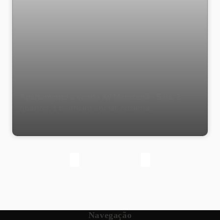
Apartamento a venda Av Maracanã - Sala, 2
quartos, 1 banheiro social, cozinha,
dependência completa - 1 vaga na escritura -
Tijuca - Rio de Janeiro - Código: 5374
Navegação