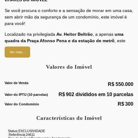
Se você procura o conforto e a sensação de morar em uma casa,
sem abrir mão da segurança de um condomínio, este imóvel é
para você!
Localizado na privilegiada
Av. Heitor Beltrão
, a apenas
uma
quadra da Praça Afonso Pena e da estação de metrô
, este
amplo apartamento duplex oferece espaços generosos,
Ver mais...
excelente distribuição e uma charmosa área externa.
1º Pavimento:
Valores do Imóvel
Ampla área externa(40m²) com lindo jardim, fonte
ornamental e viveiro;
Valor de Venda
R$
550.000
Varanda aconchegante;
R$
902 divididos em 10 parcelas
Sala confortável;
Valor do IPTU (10 parcelas)
2 quartos;
R$
300
Valor do Condominio
Banheiro social;
Copa-cozinha espaçosa.
Características do Imóvel
2º Pavimento:
Status:
EXCLUSIVIDADE
Referência:
24611
Varandão;