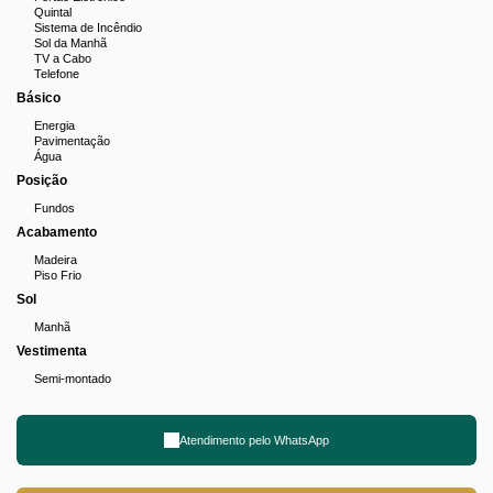
Quintal
Sistema de Incêndio
Sol da Manhã
TV a Cabo
Telefone
Básico
Energia
Pavimentação
Água
Posição
Fundos
Acabamento
Madeira
Piso Frio
Sol
Manhã
Vestimenta
Semi-montado
Atendimento pelo
WhatsApp