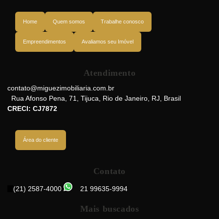
Home
Quem somos
Trabalhe conosco
Empreendimentos
Avaliamos seu Imóvel
Atendimento
Avenida Maracanã, 20530-230, Tijuca, Rio de Janeiro, Rio de Janeiro,
Brasil
contato@miguezimobiliaria.com.br
Rua Afonso Pena
,
71
,
Tijuca
,
Rio de Janeiro
,
RJ
,
Brasil
CRECI: CJ7872
Área do cliente
Contato
(21) 2587-4000
21 99635-9994
Mais buscados