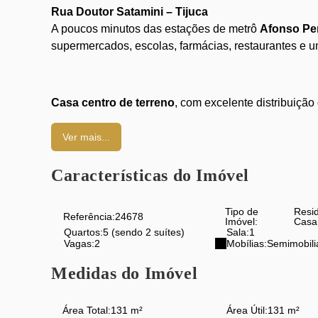
Rua Doutor Satamini – Tijuca
A poucos minutos das estações de metrô
Afonso Pe
supermercados, escolas, farmácias, restaurantes e 
Casa centro de terreno
, com excelente distribuição
Portão automático e vaga para
2 carros
Ver mais...
Saleta e ampla sala em
2 ambientes
5 quartos
, sendo
2 suítes
e
2 quartos com varand
Características do Imóvel
Banheiro social
2 lavabos
Tipo de
Resi
Cozinha com armários
Referência:
24678
Imóvel:
Casa
Quartos:
5 (sendo 2 suítes)
Sala:
1
Banheiro de serviço
Vagas:
2
Mobílias:
Semimobili
Quarto de serviço enorme
Ampla área externa, ideal para receber amigos e fami
Medidas do Imóvel
Terraço espaçoso com churrasqueira, perfeito para 
Área Total:
131 m²
Área Útil:
131 m²
Uma casa que reúne conforto, espaço e praticidade 