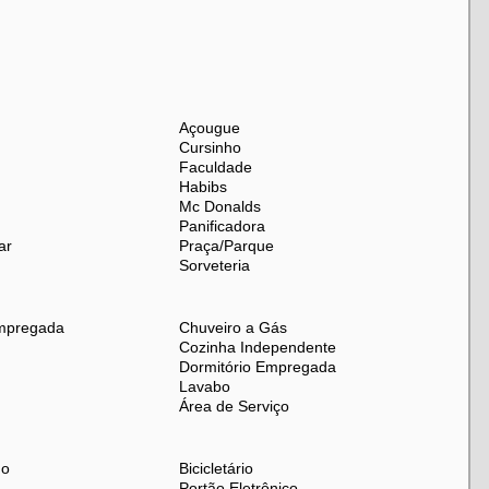
xcelente oportunidade!
Açougue
Cursinho
Faculdade
Habibs
Mc Donalds
Panificadora
ar
Praça/Parque
Sorveteria
mpregada
Chuveiro a Gás
Cozinha Independente
Dormitório Empregada
Lavabo
Área de Serviço
do
Bicicletário
Portão Eletrônico