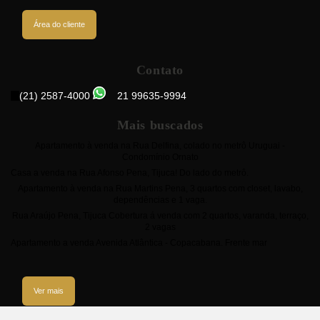
Área do cliente
Contato
(21) 2587-4000
21 99635-9994
Mais buscados
Apartamento à venda na Rua Delfina, colado no metrô Uruguai -
Condomínio Ornato
Casa a venda na Rua Afonso Pena, Tijuca! Do lado do metrô.
Apartamento à venda na Rua Martins Pena, 3 quartos com closet, lavabo,
dependências e 1 vaga.
Rua Araújo Pena, Tijuca Cobertura á venda com 2 quartos, varanda, terraço,
2 vagas
Apartamento a venda Avenida Atlântica - Copacabana. Frente mar
Ver mais