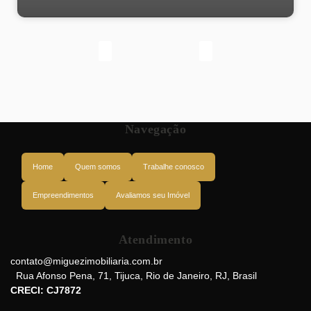
Navegação
Home
Quem somos
Trabalhe conosco
Empreendimentos
Avaliamos seu Imóvel
Atendimento
Rua José de Alencar, 20251-530, Santa Teresa, Rio de Janeiro, Rio de
Janeiro, Brasil
contato@miguezimobiliaria.com.br
Rua Afonso Pena
,
71
,
Tijuca
,
Rio de Janeiro
,
RJ
,
Brasil
CRECI: CJ7872