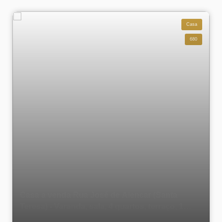
Casa
680
Casa a venda Rua José de Alencar (Santa
Teresa) - Varanda, sala, 4 quartos, terraço, 1
vaga de garagem - 150 m²