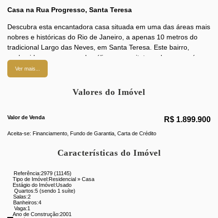
Casa na Rua Progresso, Santa Teresa
Descubra esta encantadora casa situada em uma das áreas mais
nobres e históricas do Rio de Janeiro, a apenas 10 metros do
tradicional Largo das Neves, em Santa Teresa. Este bairro,
conhecido por suas ruas bucólicas e arquitetura charmosa, é um
verdadeiro cartão-postal carioca, repleto de vida cultural e
Ver mais...
artística. Com fácil acesso a transportes para o Centro, Zona
Norte e Zona Sul, você estará próximo a uma variedade de
Valores do Imóvel
opções de comércio, incluindo mercados, bares, restaurantes,
farmácias e muito mais.
Valor de Venda
R$
1.899.900
A casa, com aproximadamente 395 m², é clara e arejada,
Aceita-se: Financiamento, Fundo de Garantia, Carta de Crédito
composta por um salão espaçoso em 3 ambientes, com janelão e
detalhes em madeira de lei que conferem um toque rústico e
Características do Imóvel
aconchegante. Conta com 5 quartos, uma ampla copa-cozinha,
área de serviço e um encantador jardim interno. Com 4 banheiros
Referência:
2979
(11145)
sociais, a casa também oferece comodidades adicionais, como
Tipo de Imóvel:
Residencial
»
Casa
Estágio do Imóvel:
Usado
uma academia.
Quartos:
5 (sendo 1 suíte)
Salas:
2
Banheiros:
4
Na área externa, você encontrará uma varanda, um terraço e
Vaga:
1
uma piscina, ideal para momentos de lazer. A churrasqueira é
Ano de Construção:
2001