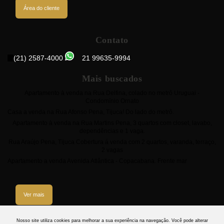
Área do cliente
Contato
(21) 2587-4000
21 99635-9994
Mais buscados
Apartamento à venda na Rua Delfina, colado no metrô Uruguai -
Condomínio Ornato
Casa a venda na Rua Afonso Pena, Tijuca! Do lado do metrô.
Apartamento à venda na Rua Martins Pena, 3 quartos com closet, lavabo,
dependências e 1 vaga.
Rua Araújo Pena, Tijuca Cobertura á venda com 2 quartos, varanda, terraço,
2 vagas
Apartamento a venda Avenida Atlântica - Copacabana. Frente mar
Ver mais
3
Nosso site utiliza cookies para melhorar a sua experiência na navegação.
Você pode alterar