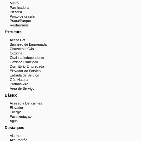
Metrô
Panificadora
Pizzaria
Ponto de circular
Praça/Parque
Restaurante
Estrutura
Aceita Pet
Banheiro de Empregada
Chuveiro a Gás
Cozinha
Cozinha Independente
Cozinha Planejada
Dormitório Empregada
Elevador de Serviço
Entrada de Serviço
Gás Natural
Portaria 24h
Área de Serviço
Básico
Acesso a Deficientes
Elevador
Energia
Pavimentação
Água
Destaques
Alarme
Alto Padrão