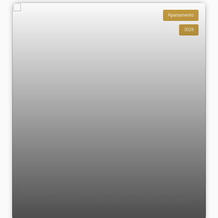
Apartamento
3028
Apartamento a venda com varanda, 2 quartos,
suíte, vaga de garagem, piscina, rua Dona Maria
-Tijuca - Rio de Janeiro