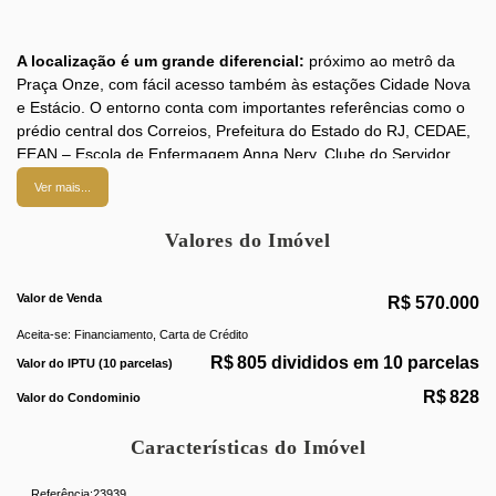
A localização é um grande diferencial:
próximo ao metrô da
Praça Onze, com fácil acesso também às estações Cidade Nova
e Estácio. O entorno conta com importantes referências como o
prédio central dos Correios, Prefeitura do Estado do RJ, CEDAE,
EEAN – Escola de Enfermagem Anna Nery, Clube do Servidor,
ONS – Operador Nacional do Sistema Elétrico, Secretaria de
Ver mais...
Estado de Educação do RJ, Centro Integrado de Comando e
Controle - PMERJ e muitos outros serviços.
Valores do Imóvel
Valor de Venda
O apartamento está em
andar alto
, proporcionando
vista
R$
570.000
panorâmica
, além de ser
super arejado e bem iluminado
.
Aceita-se: Financiamento, Carta de Crédito
Possui excelente distribuição, com
sala confortável
,
3 ótimos
R$
805 divididos em 10 parcelas
Valor do IPTU (10 parcelas)
quartos com armários
,
banheiro social belíssimo
,
cozinha
com armários planejados
,
área de serviço
, além de
quarto
R$
828
Valor do Condominio
repletos de armários e banheiro de serviço
. O imóvel conta
ainda com
3 aparelhos de ar-condicionado
.
Características do Imóvel
São
2 vagas de garagem na escritura, demarcadas
.
Referência:
23939