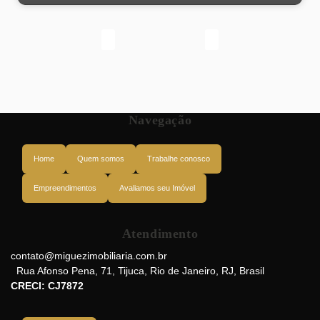
Navegação
Home
Quem somos
Trabalhe conosco
Empreendimentos
Avaliamos seu Imóvel
Atendimento
Rua Dona Maria, 20541-030, Tijuca, Rio de Janeiro, Rio de Janeiro, Brasil
contato@miguezimobiliaria.com.br
Rua Afonso Pena
,
71
,
Tijuca
,
Rio de Janeiro
,
RJ
,
Brasil
CRECI: CJ7872