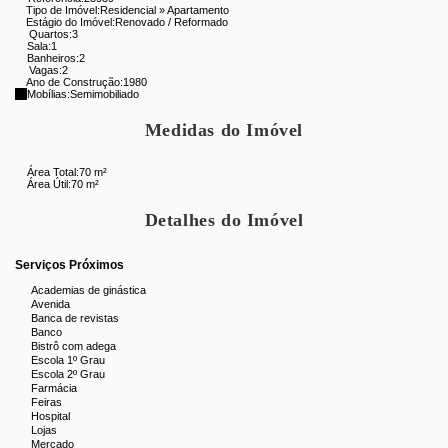
Tipo de Imóvel:
Residencial
»
Apartamento
Estágio do Imóvel:
Renovado / Reformado
Quartos:
3
Sala:
1
O prédio oferece
porteiro 24 horas
,
circuito interno de
Banheiros:
2
Vagas:
2
câmeras
,
playground espaçoso
e
salão de festas
.
Ano de Construção:
1980
Mobílias:
Semimobiliado
Imóvel
literalmente entrar e morar
.
Medidas do Imóvel
Agende sua visita!
Área Total:
70 m²
Área Útil:
70 m²
Detalhes do Imóvel
Serviços Próximos
Academias de ginástica
Avenida
Banca de revistas
Banco
Bistrô com adega
Escola 1º Grau
Escola 2º Grau
Farmácia
Feiras
Hospital
Lojas
Mercado