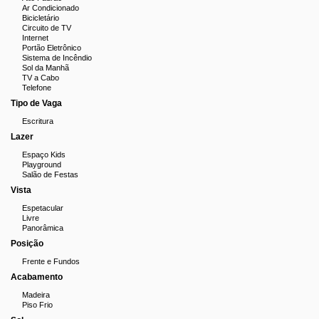
Ar Condicionado
Bicicletário
Circuito de TV
Internet
Portão Eletrônico
Sistema de Incêndio
Sol da Manhã
TV a Cabo
Telefone
Tipo de Vaga
Escritura
Lazer
Espaço Kids
Playground
Salão de Festas
Vista
Espetacular
Livre
Panorâmica
Posição
Frente e Fundos
Acabamento
Madeira
Piso Frio