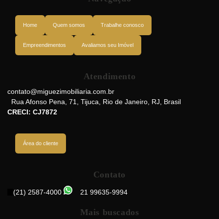
Home
Quem somos
Trabalhe conosco
Empreendimentos
Avaliamos seu Imóvel
Atendimento
Rua Henry Ford, 20520-150, Tijuca, Rio de Janeiro, Rio de Janeiro, Brasil
contato@miguezimobiliaria.com.br
Rua Afonso Pena
,
71
,
Tijuca
,
Rio de Janeiro
,
RJ
,
Brasil
CRECI: CJ7872
Área do cliente
Contato
(21) 2587-4000
21 99635-9994
Mais buscados