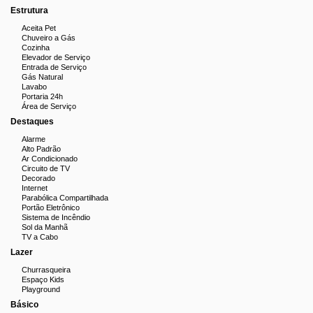
Estrutura
Aceita Pet
Chuveiro a Gás
Cozinha
Elevador de Serviço
Entrada de Serviço
Gás Natural
Lavabo
Portaria 24h
Área de Serviço
Destaques
Alarme
Alto Padrão
Ar Condicionado
Circuito de TV
Decorado
Internet
Parabólica Compartilhada
Portão Eletrônico
Sistema de Incêndio
Sol da Manhã
TV a Cabo
Lazer
Churrasqueira
Espaço Kids
Playground
Básico