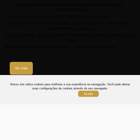
Apartamento à venda na Rua Delfina, colado no metrô Uruguai -
Condomínio Ornato
Casa a venda na Rua Afonso Pena, Tijuca! Do lado do metrô.
Apartamento à venda na Rua Martins Pena, 3 quartos com closet, lavabo,
dependências e 1 vaga.
Rua Araújo Pena, Tijuca Cobertura á venda com 2 quartos, varanda, terraço,
2 vagas
Apartamento a venda Avenida Atlântica - Copacabana. Frente mar
Ver mais
3
Nosso site utiliza cookies para melhorar a sua experiência na navegação.
Você pode alterar
suas configurações de cookies através do seu navegador.
Termos de Privacidade
Aceito
Termos
Privacidade
Cookies