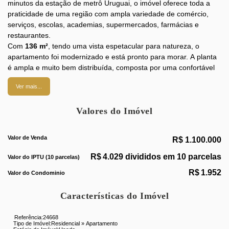
minutos da estação de metrô Uruguai, o imóvel oferece toda a
praticidade de uma região com ampla variedade de comércio,
serviços, escolas, academias, supermercados, farmácias e
restaurantes.
Com
136 m²
, tendo uma vista espetacular para natureza, o
apartamento foi modernizado e está pronto para morar. A planta
é ampla e muito bem distribuída, composta por uma confortável
sala em três ambientes, 3 quartos, sendo 1 suíte, banheiro social,
Ver mais...
copa-cozinha planejada integrada à sala, área de serviço e
banheiro de serviço. O imóvel conta ainda com
1 vaga de
Valores do Imóvel
garagem
.
Valor de Venda
R$
1.100.000
O condomínio oferece segurança e comodidade, com portaria 24
R$
4.029 divididos em 10 parcelas
horas, elevador, playground, salão de festas e sistema de
Valor do IPTU (10 parcelas)
monitoramento por câmeras.
R$
1.952
Valor do Condominio
Uma excelente oportunidade para quem busca um apartamento
Características do Imóvel
espaçoso, moderno e em localização privilegiada na Tijuca.
Agende sua visita com a Miguez Imobiliária e conheça seu
Referência:
24668
Tipo de Imóvel:
Residencial
»
Apartamento
novo lar!