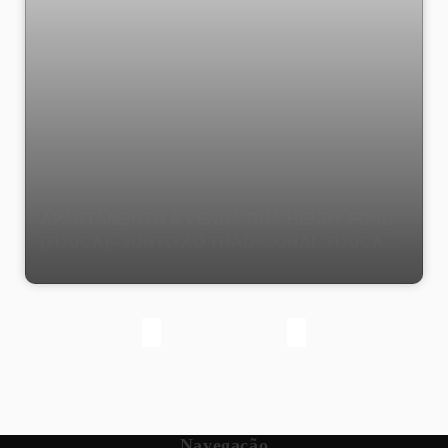
APARTAMENTO À VENDA RUA HENRY FORD
(TIJUCA) - JUNTO AO TRADICIONAL TIJUCA
TÊNIS CLUBE E A ESTAÇÃO DE METRÔ -
SALA AMPLA, 4 QUARTOS SENDO 1 SUÍTE, 1
BANHEIRO SOCIAL, COPA COZINHA E
DEPENDÊNCIA - 140 M² - 1 VAGA NA
ESCRITURA E 1 NO PARQUEAMENTO.
Navegação