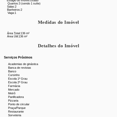
Estágio do Imóvel:
Usado
Quartos:
3 (sendo 1 suíte)
Salas:
2
Banheiros:
2
Vaga:
1
Medidas do Imóvel
Área Total:
136 m²
Área Útil:
136 m²
Detalhes do Imóvel
Serviços Próximos
Academias de ginástica
Banca de revistas
Banco
Cursinho
Escola 1º Grau
Escola 2º Grau
Farmácia
Mercado
Metrô
Panificadora
Pizzaria
Ponto de circular
Praça/Parque
Restaurante
Sorveteria