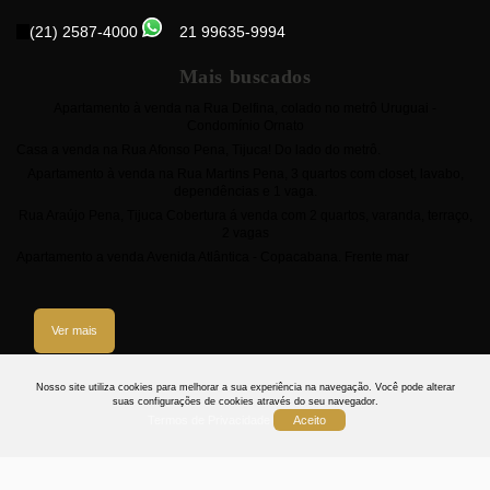
(21) 2587-4000
21 99635-9994
Mais buscados
Apartamento à venda na Rua Delfina, colado no metrô Uruguai -
Condomínio Ornato
Casa a venda na Rua Afonso Pena, Tijuca! Do lado do metrô.
Apartamento à venda na Rua Martins Pena, 3 quartos com closet, lavabo,
dependências e 1 vaga.
Rua Araújo Pena, Tijuca Cobertura á venda com 2 quartos, varanda, terraço,
2 vagas
Apartamento a venda Avenida Atlântica - Copacabana. Frente mar
Ver mais
3
Nosso site utiliza cookies para melhorar a sua experiência na navegação.
Você pode alterar
suas configurações de cookies através do seu navegador.
Termos de Privacidade
Aceito
Termos
Privacidade
Cookies