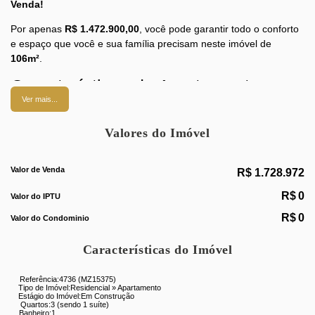
Venda!
Por apenas
R$ 1.472.900,00
, você pode garantir todo o conforto
e espaço que você e sua família precisam neste imóvel de
106m²
.
Características do Apartamento:
Ver mais...
3 quartos aconchegantes
, incluindo
1 suíte master
para
garantir sua privacidade e conforto.
Valores do Imóvel
1 banheiro social
bem distribuído.
1 vaga de garagem
, proporcionando maior segurança
para seu veículo.
Valor de Venda
R$
1.728.972
Lavanderia
projetada para facilitar o seu dia a dia e
R$
0
manter sua casa sempre organizada.
Valor do IPTU
Área do terreno de
106m²
, garantindo um excelente
R$
0
Valor do Condominio
aproveitamento do espaço.
Características do Imóvel
Não perca esta oportunidade única de adquirir o
apartamento dos seus sonhos!
Entre em contato conosco e
agende uma visita para conhecer todos os detalhes desse
Referência:
4736
(MZ15375)
Tipo de Imóvel:
Residencial
»
Apartamento
incrível imóvel.
Estágio do Imóvel:
Em Construção
Quartos:
3 (sendo 1 suíte)
Banheiro:
1