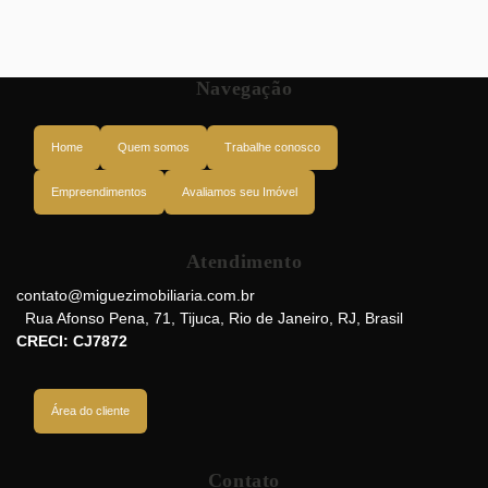
Navegação
Home
Quem somos
Trabalhe conosco
Empreendimentos
Avaliamos seu Imóvel
Atendimento
Rua Professor Gabizo, 20271-064, Tijuca, Rio de Janeiro, Rio de Janeiro,
Brasil
contato@miguezimobiliaria.com.br
Rua Afonso Pena
,
71
,
Tijuca
,
Rio de Janeiro
,
RJ
,
Brasil
CRECI: CJ7872
Área do cliente
Contato