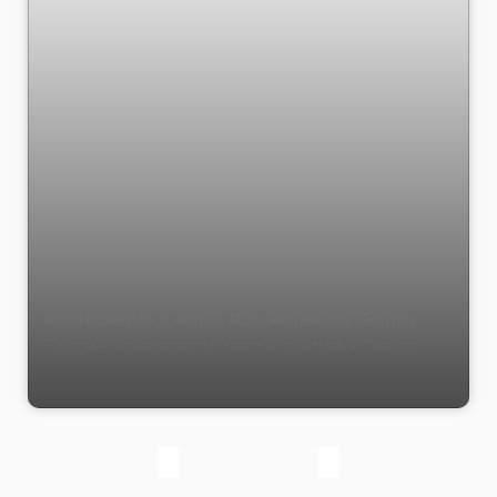
Apartamento a venda Rua Professor Gabizo -
Tijuca - Apartamento com 3 quartos - Código
1605