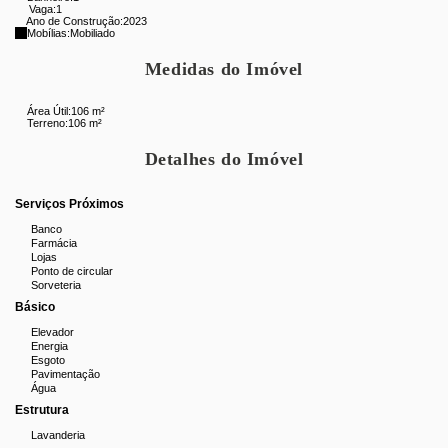
Vaga:
1
Ano de Construção:
2023
Mobílias:
Mobiliado
Medidas do Imóvel
Área Útil:
106 m²
Terreno:
106 m²
Detalhes do Imóvel
Serviços Próximos
Banco
Farmácia
Lojas
Ponto de circular
Sorveteria
Básico
Elevador
Energia
Esgoto
Pavimentação
Água
Estrutura
Lavanderia