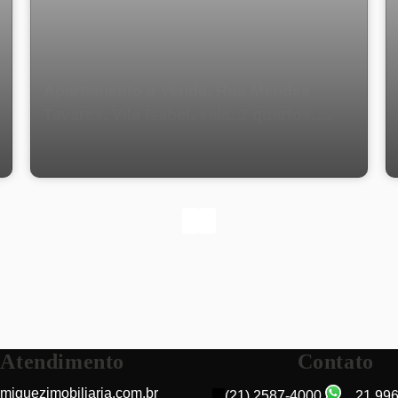
Apartamento a Venda, Rua Mendes
Tavares, Vila Isabel, sala, 2 quartos,
banheiro social, dependência completa
Atendimento
Contato
miguezimobiliaria.com.br
(21) 2587-4000
21 99