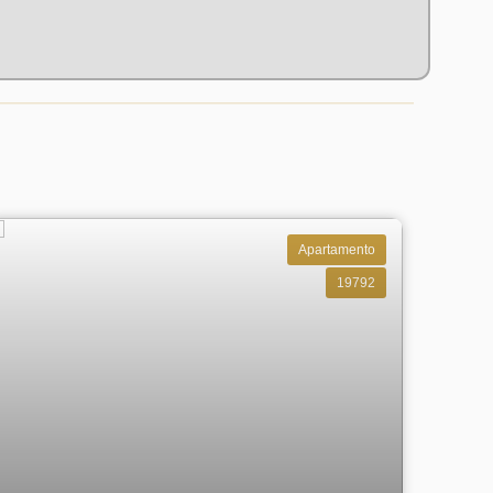
Apartamento
19792