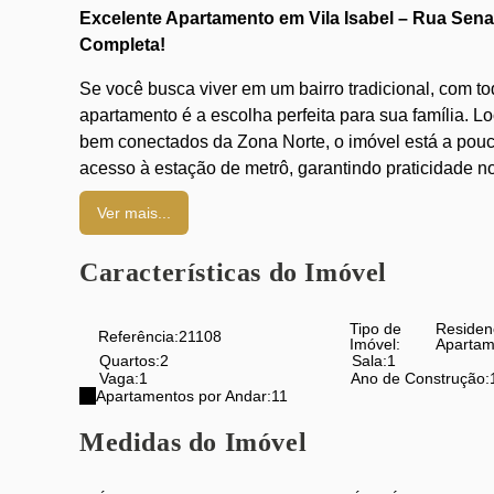
Excelente Apartamento em Vila Isabel – Rua Sena
Completa!
Se você busca viver em um bairro tradicional, com to
apartamento é a escolha perfeita para sua família. L
bem conectados da Zona Norte, o imóvel está a pouc
acesso à estação de metrô, garantindo praticidade no
Detalhes do Imóvel:
Ver mais...
2 Quartos espaçosos
, ideais para acomodar t
Características do Imóvel
Sala ampla em 2 ambientes
, perfeita para mo
Varanda
com vista para a rua, proporcionando 
Tipo de
Residen
Cozinha ampla
, pronta para receber seus ele
Referência:
21108
Imóvel:
Apartam
Quartos:
2
Sala:
1
Banheiro social
com acabamento moderno e f
Vaga:
1
Ano de Construção:
Área de serviço
e
dependência completa
de 
Apartamentos por Andar:
11
Vaga de garagem
privativa, garantindo segura
Medidas do Imóvel
Infraestrutura do Prédio:
O prédio é muito bem admin
segurança, com
portaria 24 horas
,
piscina
,
churras