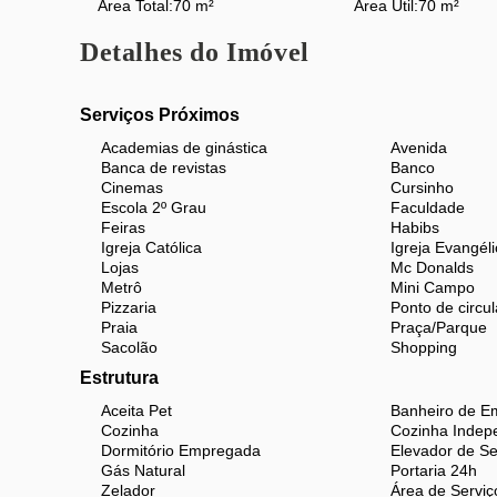
Área Total:
70 m²
Área Útil:
70 m²
pensando no bem-estar de todos os moradores.
Detalhes do Imóvel
Localização Privilegiada:
Situado na Rua Senador N
está cercado por um vasto comércio, com opções de
Serviços Próximos
serviços essenciais. Além disso, Vila Isabel é um ba
sua
escola de samba
e
turismo
. A proximidade co
Academias de ginástica
Avenida
Banca de revistas
Banco
transporte público facilitam o acesso a outras regiões
Cinemas
Cursinho
Escola 2º Grau
Faculdade
Não perca a oportunidade de viver em um imóvel conf
Feiras
Habibs
conhecer o seu novo lar!
Igreja Católica
Igreja Evangéli
Lojas
Mc Donalds
Metrô
Mini Campo
Pizzaria
Ponto de circul
Praia
Praça/Parque
Sacolão
Shopping
Estrutura
Aceita Pet
Banheiro de E
Cozinha
Cozinha Indep
Dormitório Empregada
Elevador de Se
Gás Natural
Portaria 24h
Zelador
Área de Serviç