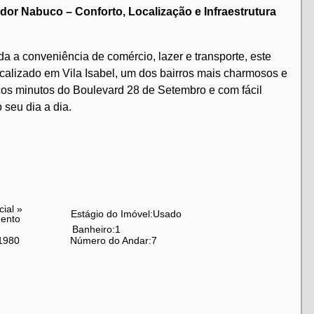
dor Nabuco – Conforto, Localização e Infraestrutura
da a conveniência de comércio, lazer e transporte, este
ocalizado em Vila Isabel, um dos bairros mais charmosos e
os minutos do Boulevard 28 de Setembro e com fácil
 seu dia a dia.
oda a sua família, com bastante luz natural
mentos de lazer e convivência
mais conforto e ventilação
cial
»
trodomésticos e equipada com armários
Estágio do Imóvel:
Usado
ento
Banheiro:
1
uncional
1980
Número do Andar:
7
empregada, oferecendo maior praticidade no dia a dia
nça para seu veículo
istrado e oferece uma excelente infraestrutura de lazer e
queira
,
quadra esportiva, área kids
e
salão de festas
,