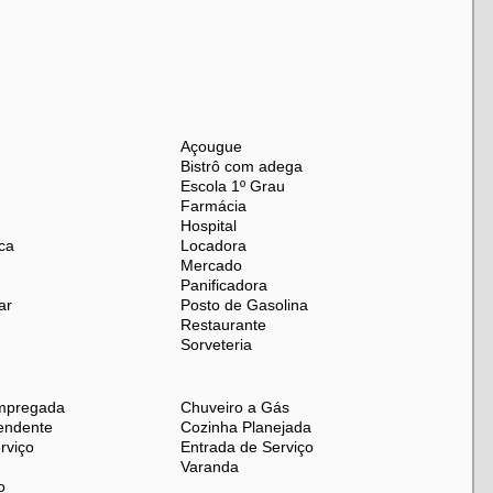
abuco, próximo ao Boulevard 28 de Setembro, o imóvel
bares, restaurantes
,
farmácias
,
escolas
e outros
irro famoso pela sua tradição cultural, com destaque para
m a
Estação de Metrô Maracanã
e outras opções de
Açougue
Bistrô com adega
 da cidade..
Escola 1º Grau
Farmácia
ortável e bem localizado. Agende sua visita e venha
Hospital
ca
Locadora
Mercado
Panificadora
ar
Posto de Gasolina
Restaurante
Sorveteria
mpregada
Chuveiro a Gás
endente
Cozinha Planejada
rviço
Entrada de Serviço
Varanda
o