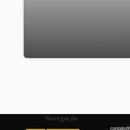
Rua Torres Homem. Varanda, 2 quartos,
suíte, cozinha americana e vaga em
prédio com infraestrutura completa Vila
Isabel - Rio de Janeiro
Navegação
contato@