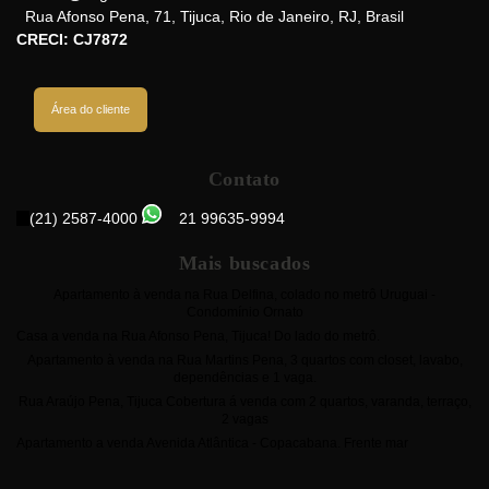
Rua Afonso Pena
,
71
,
Tijuca
,
Rio de Janeiro
,
RJ
,
Brasil
CRECI: CJ7872
Área do cliente
Contato
(21) 2587-4000
21 99635-9994
Mais buscados
Apartamento à venda na Rua Delfina, colado no metrô Uruguai -
Condomínio Ornato
Casa a venda na Rua Afonso Pena, Tijuca! Do lado do metrô.
Apartamento à venda na Rua Martins Pena, 3 quartos com closet, lavabo,
dependências e 1 vaga.
Rua Araújo Pena, Tijuca Cobertura á venda com 2 quartos, varanda, terraço,
2 vagas
Apartamento a venda Avenida Atlântica - Copacabana. Frente mar