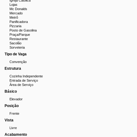
Igreja Católica
Lojas
Mc Donalds
Mercado
Metrô
Panificadora
Pizzaria
Posto de Gasolina
Praça/Parque
Restaurante
Sacolão
Sorveteria
Tipo de Vaga
Convenção
Estrutura
Cozinha Independente
Entrada de Serviço
Área de Serviço
Básico
Elevador
Posição
Frente
Vista
Livre
Acabamento