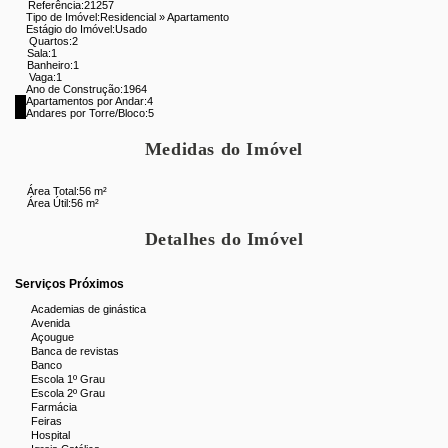
Referência:
21257
Tipo de Imóvel:
Residencial
»
Apartamento
Estágio do Imóvel:
Usado
Quartos:
2
Sala:
1
Banheiro:
1
Vaga:
1
Ano de Construção:
1964
Apartamentos por Andar:
4
Andares por Torre/Bloco:
5
Medidas do Imóvel
Área Total:
56 m²
Área Útil:
56 m²
Detalhes do Imóvel
Serviços Próximos
Academias de ginástica
Avenida
Açougue
Banca de revistas
Banco
Escola 1º Grau
Escola 2º Grau
Farmácia
Feiras
Hospital