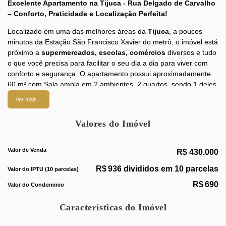
Excelente Apartamento na Tijuca - Rua Delgado de Carvalho
– Conforto, Praticidade e Localização Perfeita!
Localizado em uma das melhores áreas da
Tijuca
, a poucos
minutos da Estação São Francisco Xavier do metrô, o imóvel está
próximo a
supermercados, escolas, comércios
diversos e tudo
o que você precisa para facilitar o seu dia a dia para viver com
conforto e segurança. O apartamento possui aproximadamente
60 m² com Sala ampla em 2 ambientes, 2 quartos, sendo 1 deles
com armário embutido e o outro é a dependência revertida para
Ver mais...
um segundo quarto, banheiro social, cozinha com armários
embutidos e área de serviço. O prédio conta com uma boa
Valores do Imóvel
apresentação pensando no bem-estar de toda a família. O
condomínio contém poucas unidades de apartamentos,
porteiro/zelador, bem administrado e bem seleto. Um local ideal
Valor de Venda
R$
430.000
para quem busca tranquilidade e praticidade. Possui vaga de
R$
936 divididos em 10 parcelas
garagem.
Valor do IPTU (10 parcelas)
R$
690
Valor do Condominio
Não perca essa oportunidade de viver com qualidade, em um
imóvel completo e bem localizado.
Agende já sua visita
e venha
Características do Imóvel
conhecer o seu novo lar! Código 21257