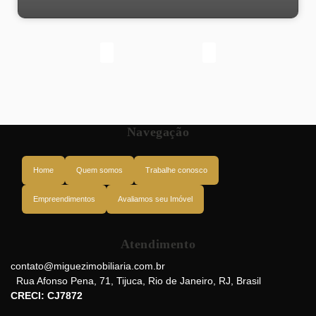
Navegação
Home
Quem somos
Trabalhe conosco
Empreendimentos
Avaliamos seu Imóvel
Atendimento
Rua Joaquim Palhares, 20260-080, Estácio, Rio de Janeiro, Rio de Janeiro,
Brasil
contato@miguezimobiliaria.com.br
Rua Afonso Pena
,
71
,
Tijuca
,
Rio de Janeiro
,
RJ
,
Brasil
CRECI: CJ7872