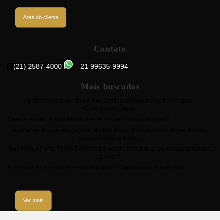
Área do cliente
Contato
(21) 2587-4000
21 99635-9994
Mais buscados
Apartamento à venda na Rua Delfina, colado no metrô Uruguai -
Condomínio Ornato
Casa a venda na Rua Afonso Pena, Tijuca! Do lado do metrô.
Apartamento à venda na Rua Martins Pena, 3 quartos com closet, lavabo,
dependências e 1 vaga.
Rua Araújo Pena, Tijuca Cobertura á venda com 2 quartos, varanda, terraço,
2 vagas
Apartamento a venda Avenida Atlântica - Copacabana. Frente mar
Ver mais