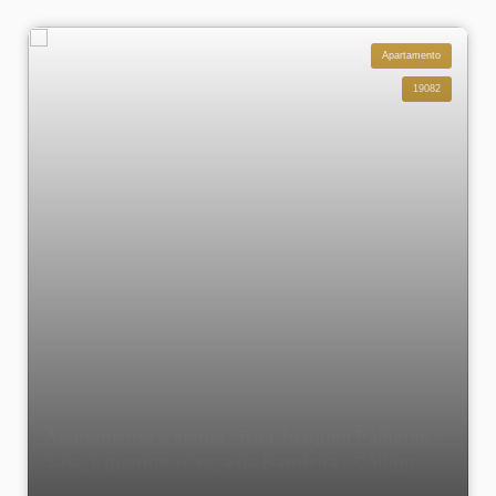
Apartamento
19082
Apartamento a venda - Rua Joaquim Palhares -
Sala, 2 quartos - Praça da Bandeira - Código
19082