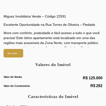
Miguez Imobiliária Vende – Código 22591
Excelente Oportunidade na Rua Torres de Oliveira – Piedade
More com conforto, praticidade e fácil acesso a tudo o que você
precisa! Este ótimo apartamento está localizado em uma das
regiões mais acessíveis da Zona Norte, com transporte público
na porta e próximo às estações de trem Piedade e Quintino,
facilitando o seu dia a dia.
Ver mais...
Região com comércio variado, incluindo padarias, lanchonetes,
Valores do Imóvel
restaurantes, supermercados e farmácias – tudo ao seu alcance!
O imóvel é lateral, com boa iluminação natural e ventilação,
Valor de Venda
R$
125.000
oferecendo ambientes claros e arejados. Sua planta é bem
distribuída, composta por:
R$
282
Valor do Condominio
* Sala aconchegante
Características do Imóvel
* 2 quartos confortáveis
* Banheiro social