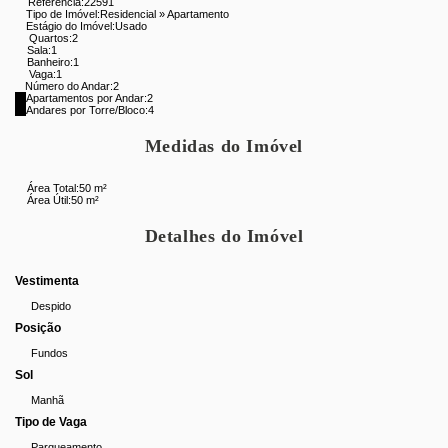
Referência:
22591
* Cozinha funcional
Tipo de Imóvel:
Residencial
»
Apartamento
* Área de serviço integrada
Estágio do Imóvel:
Usado
Quartos:
2
* 1 vaga de garagem no parqueamento do prédio
Sala:
1
Banheiro:
1
Vaga:
1
Ideal para quem busca praticidade, localização estratégica e
Número do Andar:
2
Apartamentos por Andar:
2
ótimo custo-benefício.
Andares por Torre/Bloco:
4
Não perca essa chance! Agende já sua visita com a Miguez
Medidas do Imóvel
Imobiliária!
Área Total:
50 m²
Área Útil:
50 m²
Detalhes do Imóvel
Vestimenta
Despido
Posição
Fundos
Sol
Manhã
Tipo de Vaga
Parqueamento