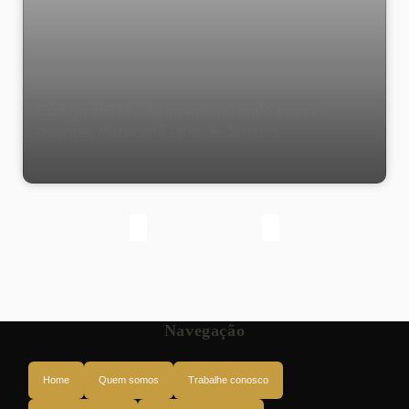
Código 16981 - Apartamento lindo com 2
quartos, Maracanã - Rio de Janeiro
Navegação
Home
Quem somos
Trabalhe conosco