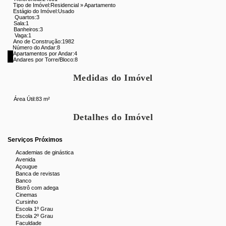
Tipo de Imóvel:
Residencial
»
Apartamento
Estágio do Imóvel:
Usado
Quartos:
3
Sala:
1
Banheiros:
3
Vaga:
1
Ano de Construção:
1982
Número do Andar:
8
Apartamentos por Andar:
4
Andares por Torre/Bloco:
8
Medidas do Imóvel
Área Útil:
83 m²
Detalhes do Imóvel
Serviços Próximos
Academias de ginástica
Avenida
Açougue
Banca de revistas
Banco
Bistrô com adega
Cinemas
Cursinho
Escola 1º Grau
Escola 2º Grau
Faculdade