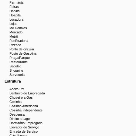
Farmácia
Feiras
Habibs
Hospital
Locadora
Lojas
Mc Donalds
Mercado
Metrô
Panificadora
Pizzaria
Ponto de circular
Posto de Gasolina
Praça/Parque
Restaurante
Sacolão
Shopping
Sorveteria
Estrutura
Aceita Pet
Banheiro de Empregada
Chuveiro a Gás
Cozinha
Cozinha Americana
Cozinha Independente
Despensa
Direito a Lage
Dormitório Empregada
Elevador de Serviço
Entrada de Serviço
Gás Natural