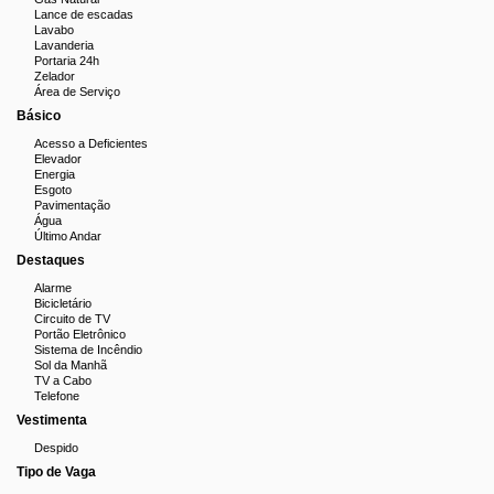
Lance de escadas
Lavabo
Lavanderia
Portaria 24h
Zelador
Área de Serviço
Básico
Acesso a Deficientes
Elevador
Energia
Esgoto
Pavimentação
Água
Último Andar
Destaques
Alarme
Bicicletário
Circuito de TV
Portão Eletrônico
Sistema de Incêndio
Sol da Manhã
TV a Cabo
Telefone
Vestimenta
Despido
Tipo de Vaga