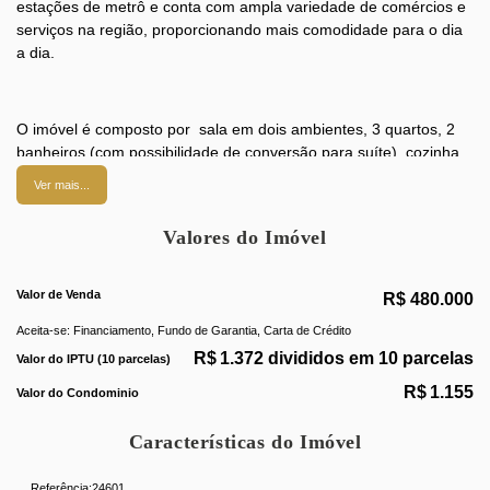
estações de metrô e conta com ampla variedade de comércios e
serviços na região, proporcionando mais comodidade para o dia
a dia.
O imóvel é composto por sala em dois ambientes, 3 quartos, 2
banheiros (com possibilidade de conversão para suíte), cozinha
espaçosa, dependência completa e 1 vaga de garagem na
Ver mais...
escritura.
Valores do Imóvel
O condomínio oferece infraestrutura, com jardim, playground e
Valor de Venda
portaria 24 horas, garantindo conforto, segurança e qualidade de
R$
480.000
vida para toda a família.
Aceita-se: Financiamento, Fundo de Garantia, Carta de Crédito
R$
1.372 divididos em 10 parcelas
Valor do IPTU (10 parcelas)
R$
1.155
Valor do Condominio
Características do Imóvel
Referência:
24601