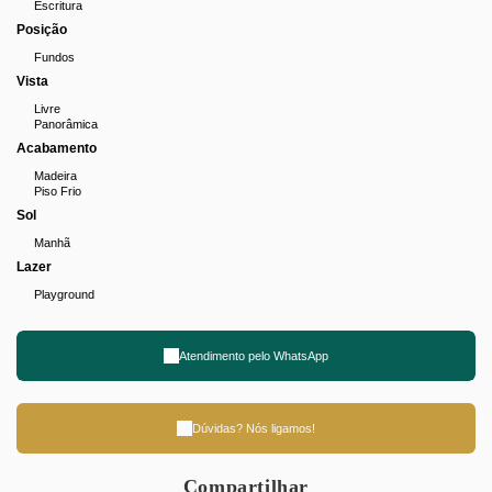
Escritura
Posição
Fundos
Vista
Livre
Panorâmica
Acabamento
Madeira
Piso Frio
Sol
Manhã
Lazer
Playground
Atendimento pelo
WhatsApp
Dúvidas? Nós ligamos!
Compartilhar