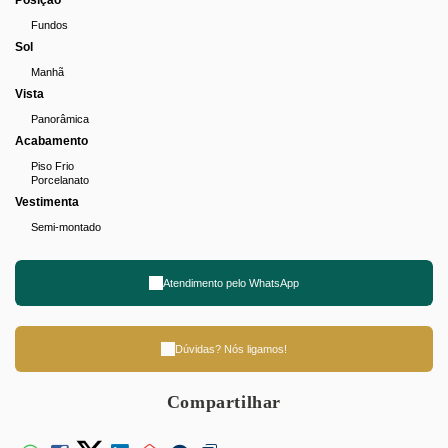
Posição
Fundos
Sol
Manhã
Vista
Panorâmica
Acabamento
Piso Frio
Porcelanato
Vestimenta
Semi-montado
Atendimento pelo
WhatsApp
Dúvidas? Nós ligamos!
Compartilhar