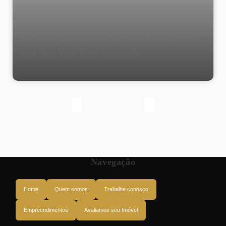
Belíssimo Apartamento na Praça Martins Leão
com Uma Vista Livre Esptacular
Navegação
Home
Quem somos
Trabalhe conosco
Empreendimentos
Avaliamos seu Imóvel