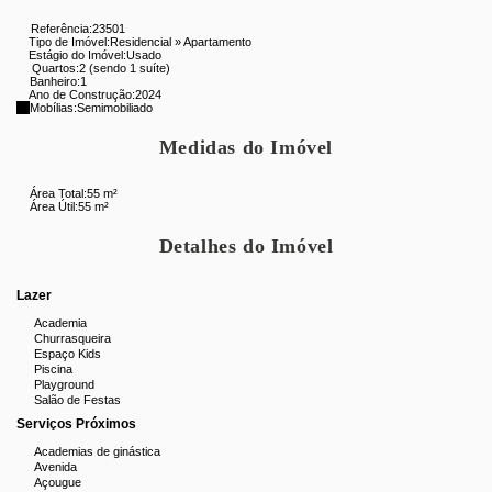
- piscina
Referência:
23501
Tipo de Imóvel:
Residencial
»
Apartamento
- salão gourmet
Estágio do Imóvel:
Usado
Quartos:
2 (sendo 1 suíte)
- salão de festas
Banheiro:
1
Ano de Construção:
2024
- mercadinho
Mobílias:
Semimobiliado
- churrasqueira
- espaço pet
Medidas do Imóvel
- brinquedoteca
- academia
Área Total:
55 m²
Área Útil:
55 m²
- bicicletário
Detalhes do Imóvel
Lazer
Academia
Churrasqueira
Espaço Kids
Piscina
Playground
Salão de Festas
Serviços Próximos
Academias de ginástica
Avenida
Açougue