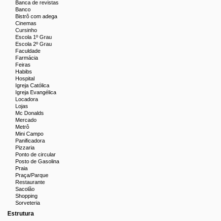
Banca de revistas
Banco
Bistrô com adega
Cinemas
Cursinho
Escola 1º Grau
Escola 2º Grau
Faculdade
Farmácia
Feiras
Habibs
Hospital
Igreja Católica
Igreja Evangélica
Locadora
Lojas
Mc Donalds
Mercado
Metrô
Mini Campo
Panificadora
Pizzaria
Ponto de circular
Posto de Gasolina
Praia
Praça/Parque
Restaurante
Sacolão
Shopping
Sorveteria
Estrutura