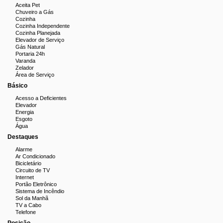
Aceita Pet
Chuveiro a Gás
Cozinha
Cozinha Independente
Cozinha Planejada
Elevador de Serviço
Gás Natural
Portaria 24h
Varanda
Zelador
Área de Serviço
Básico
Acesso a Deficientes
Elevador
Energia
Esgoto
Água
Destaques
Alarme
Ar Condicionado
Bicicletário
Circuito de TV
Internet
Portão Eletrônico
Sistema de Incêndio
Sol da Manhã
TV a Cabo
Telefone