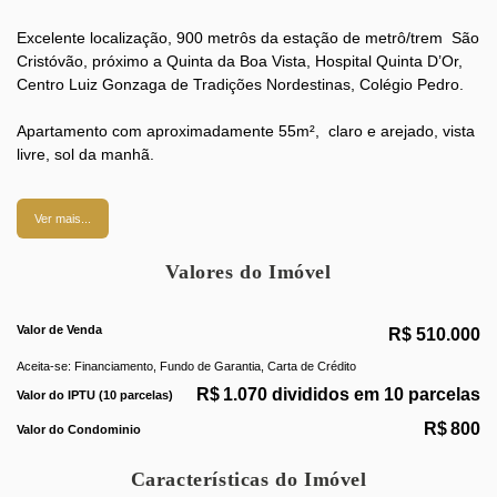
Excelente localização, 900 metrôs da estação de metrô/trem São
Cristóvão, próximo a Quinta da Boa Vista, Hospital Quinta D’Or,
Centro Luiz Gonzaga de Tradições Nordestinas, Colégio Pedro.
Apartamento com aproximadamente 55m², claro e arejado, vista
livre, sol da manhã.
composto:
Ver mais...
Valores do Imóvel
- varanda.
- sala em 2 ambientes
- 2 quartos
Valor de Venda
R$
510.000
- suíte
- banheiro social
Aceita-se: Financiamento, Fundo de Garantia, Carta de Crédito
- cozinha com móveis planejados
R$
1.070 divididos em 10 parcelas
Valor do IPTU (10 parcelas)
- área de serviço.
R$
800
Valor do Condominio
- possibilidade de alugar vaga.
Características do Imóvel
Prédio novo com infraestrutura e bem administrado.