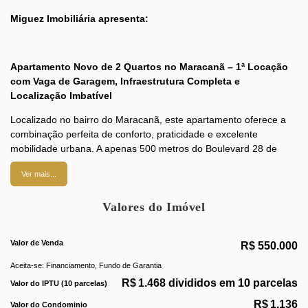
Miguez Imobiliária apresenta:
Apartamento Novo de 2 Quartos no Maracanã – 1ª Locação
com Vaga de Garagem, Infraestrutura Completa e
Localização Imbatível
Localizado no bairro do Maracanã, este apartamento oferece a
combinação perfeita de conforto, praticidade e excelente
mobilidade urbana. A apenas 500 metros do Boulevard 28 de
Setembro, próximo à estação de metrô Maracanã, Estádio
Ver mais...
Jornalista Mário Filho (Maracanã) e UERJ, o imóvel oferece fácil
acesso ao Centro e Zona Sul, além de estar rodeado por um
Valores do Imóvel
farto comércio, como restaurantes, bares, padarias, escolas,
farmácias, mercados, academias, hospitais, hortifrúti e petshops.
Valor de Venda
Composição do Imóvel:
R$
550.000
Aceita-se: Financiamento, Fundo de Garantia
Área útil:
74 m²
R$
1.468 divididos em 10 parcelas
Valor do IPTU (10 parcelas)
Varanda
: Ampla, com vista para a região
R$
1.136
Valor do Condominio