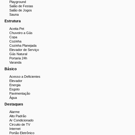
Playground
Área de Lazer Completa
:
Salão de Festas
Salão de Jogos
Sauna
Piscina
: Para momentos de lazer e relaxamento
Estrutura
Sauna
: Perfeita para relaxar após um dia de
Aceita Pet
Chuveiro a Gás
trabalho
Copa
Cozinha
Banheira de Hidromassagem
: Para momentos de
Cozinha Planejada
Elevador de Serviço
bem-estar
Gás Natural
Portaria 24h
Sala de Massagem
: Totalmente equipada para
Varanda
cuidados pessoais
Básico
Acesso a Deficientes
Home Office
: Sala equipada para o trabalho remoto
Elevador
Energia
Sala de Jogos
: Com sinuca, totó, tênis de mesa,
Esgoto
Pavimentação
mesa de pocket e xadrez
Água
Destaques
Brinquedoteca e Playground
: Espaços dedicados
às crianças
Alarme
Alto Padrão
Ar Condicionado
2 Salões de Festas
: Para celebrações e eventos
Circuito de TV
sociais
Internet
Portão Eletrônico