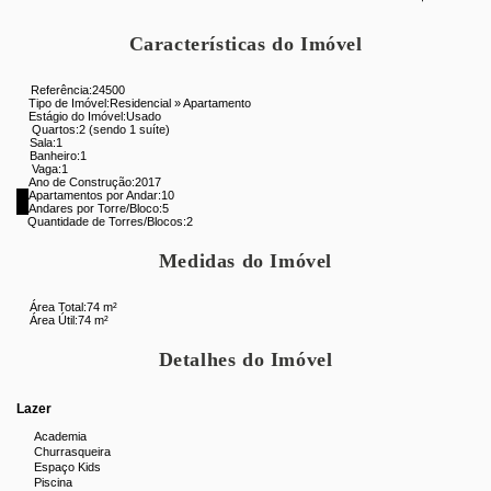
Sala
: Espaçosa, em 2 ambientes, ideal para acomodar
família e amigos
Características do Imóvel
2 Quartos
: Sendo 1 suíte, ambos com ótimo espaço
Referência:
24500
interno
Tipo de Imóvel:
Residencial
»
Apartamento
Estágio do Imóvel:
Usado
Quartos:
2 (sendo 1 suíte)
Banheiro Social
: Com box blindex
Sala:
1
Banheiro:
1
Vaga:
1
Cozinha
: Grande, com excelente área para armários
Ano de Construção:
2017
Apartamentos por Andar:
10
planejados
Andares por Torre/Bloco:
5
Quantidade de Torres/Blocos:
2
1 Vaga de Garagem
: Vaga na escritura, com fácil acesso
Medidas do Imóvel
Destaques do Imóvel:
Área Total:
74 m²
1ª Locação
: Imóvel novo,
Área Útil:
74 m²
Acabamento de Primeira
: Detalhes refinados que
Detalhes do Imóvel
agregam ainda mais conforto ao ambiente
Lazer
Infraestrutura do Condomínio:
Academia
Portaria 24 horas
: Garantindo segurança e comodidade
Churrasqueira
Espaço Kids
para os moradores
Piscina