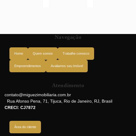
Navegação
Home
Quem somos
Trabalhe conosco
Empreendimentos
Avaliamos seu Imóvel
Atendimento
Rua Justiniano da Rocha, 20551-010, Vila Isabel, Rio de Janeiro, Rio de
Janeiro, Brasil
contato@miguezimobiliaria.com.br
Rua Afonso Pena
,
71
,
Tijuca
,
Rio de Janeiro
,
RJ
,
Brasil
CRECI: CJ7872
Área do cliente