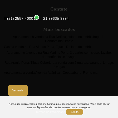
Contato
(21) 2587-4000
21 99635-9994
Mais buscados
Apartamento à venda na Rua Delfina, colado no metrô Uruguai -
Condomínio Ornato
Casa a venda na Rua Afonso Pena, Tijuca! Do lado do metrô.
Apartamento à venda na Rua Martins Pena, 3 quartos com closet, lavabo,
dependências e 1 vaga.
Rua Araújo Pena, Tijuca Cobertura á venda com 2 quartos, varanda, terraço,
2 vagas
Apartamento a venda Avenida Atlântica - Copacabana. Frente mar
Ver mais
3
Nosso site utiliza cookies para melhorar a sua experiência na navegação.
Você pode alterar
suas configurações de cookies através do seu navegador.
Termos de Privacidade
Aceito
Termos
Privacidade
Cookies