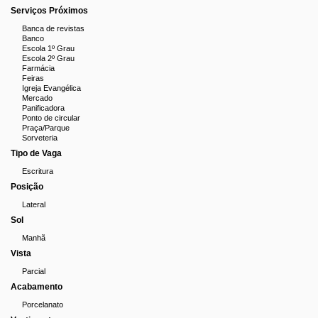
Churrasqueira
: Perfeita para momentos de
Serviços Próximos
confraternização com amigos e família
Banca de revistas
Banco
Localização Privilegiada:
Escola 1º Grau
Escola 2º Grau
A poucos minutos do Colégio Pedro 2, transporte público, com
Farmácia
fácil acesso ao comércio local, escolas e serviços essenciais,
Feiras
Igreja Evangélica
você tem tudo o que precisa ao seu redor, sem abrir mão do
Mercado
conforto e da praticidade.
Panificadora
Ponto de circular
Praça/Parque
Ideal para quem busca praticidade, conforto e qualidade de
Sorveteria
vida. Agende sua visita e venha conhecer este excelente
Tipo de Vaga
imóvel.
Escritura
Posição
Lateral
Sol
Manhã
Vista
Parcial
Acabamento
Porcelanato