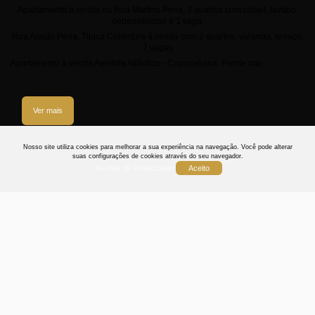
Apartamento à venda na Rua Martins Pena, 3 quartos com closet, lavabo,
dependências e 1 vaga.
Rua Araújo Pena, Tijuca Cobertura á venda com 2 quartos, varanda, terraço,
2 vagas
Apartamento a venda Avenida Atlântica - Copacabana. Frente mar
Ver mais
3
Nosso site utiliza cookies para melhorar a sua experiência na navegação.
Você pode alterar
suas configurações de cookies através do seu navegador.
Termos de Privacidade
Aceito
Termos
Privacidade
Cookies