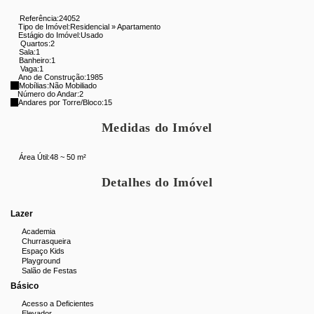
Referência:
24052
Tipo de Imóvel:
Residencial
»
Apartamento
Estágio do Imóvel:
Usado
Quartos:
2
Sala:
1
Banheiro:
1
Vaga:
1
Ano de Construção:
1985
Mobílias:
Não Mobiliado
Número do Andar:
2
Andares por Torre/Bloco:
15
Medidas do Imóvel
Área Útil:
48 ~ 50 m²
Detalhes do Imóvel
Lazer
Academia
Churrasqueira
Espaço Kids
Playground
Salão de Festas
Básico
Acesso a Deficientes
Elevador