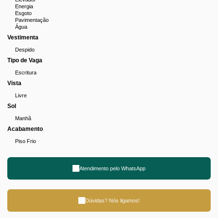
Energia
Esgoto
Pavimentação
Água
Vestimenta
Despido
Tipo de Vaga
Escritura
Vista
Livre
Sol
Manhã
Acabamento
Piso Frio
Atendimento pelo
WhatsApp
Dúvidas? Nós ligamos!