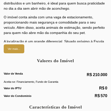
distribuídos e um banheiro, é ideal para quem busca praticidade
no dia a dia sem abrir mão de aconchego.
O imóvel conta ainda com uma vaga de estacionamento,
proporcionando mais segurança e comodidade para o seu
veículo. Além disso, aceita animais de estimação, sendo perfeito
para quem não abre mão da companhia do seu pet.
A localização é um grande diferencial. Situado próximo à
Escola
Municipal Hemetério dos Santos
, facilita a rotina de famílias com
Ver mais...
crianças em idade escolar. Para quem aprecia natureza e lazer
ao ar livre, a região oferece excelentes opções, como o
Rio
Valores do Imóvel
Caçambé
, a
Pedra da Baleia
e o
Rio Cantorim
, ideais para
momentos de descanso e atividades ao ar livre.
Valor de Venda
R$
210.000
Uma excelente oportunidade para quem deseja morar com
tranquilidade, praticidade e qualidade de vida.
Aceita-se: Financiamento, Fundo de Garantia
R$
0
Valor do IPTU
R$
570
Valor do Condominio
Características do Imóvel