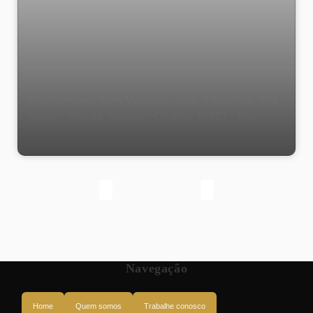
Apartamento com Varanda, sala, 2 quartos, Vila
Isabel - Rio de Janeiro - Código 10627 - Vila
Isabel
Navegação
Home
Quem somos
Trabalhe conosco