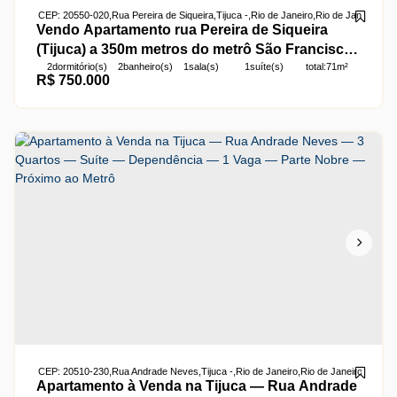
CEP: 20550-020
,
Rua Pereira de Siqueira
,
Tijuca
,
Rio de Janeiro
,
Rio de Janeiro
,
Bras
Vendo Apartamento rua Pereira de Siqueira
(Tijuca) a 350m metros do metrô São Francisco
2
dormitório(s)
2
banheiro(s)
1
sala(s)
1
suíte(s)
total:
71m²
Xavier. Varanda, sala 2 quartos, 1 suite, 1 vaga
R$
750.000
1
vaga(s)
útil:
71m²
de garagem.
CEP: 20510-230
,
Rua Andrade Neves
,
Tijuca
,
Rio de Janeiro
,
Rio de Janeiro
,
Brasil
Apartamento à Venda na Tijuca — Rua Andrade