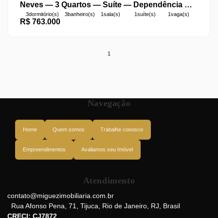
Neves — 3 Quartos — Suíte — Dependência — 1
3
dormitório(s)
3
banheiro(s)
1
sala(s)
1
suíte(s)
1
vaga(s)
Vaga — Parte Nobre — Próximo ao Metrô
R$
763.000
útil:
120m²
1
Navegação
Home
Quem somos
Trabalhe conosco
Empreendimentos
Avaliamos seu Imóvel
Atendimento
contato@miguezimobiliaria.com.br
Rua Afonso Pena
,
71
,
Tijuca
,
Rio de Janeiro
,
RJ
,
Brasil
CRECI: CJ7872