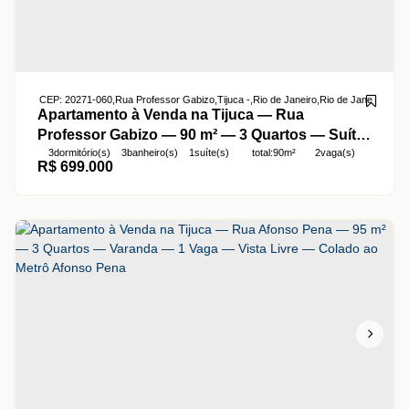
CEP: 20271-060
,
Rua Professor Gabizo
,
Tijuca
,
Rio de Janeiro
,
Rio de Janeiro
,
Brasi
Apartamento à Venda na Tijuca — Rua
Professor Gabizo — 90 m² — 3 Quartos — Suíte
3
dormitório(s)
3
banheiro(s)
1
suíte(s)
total:
90m²
2
vaga(s)
— 2 Vagas — Vista Livre — 300 m do Metrô
R$
699.000
útil:
90m²
Afonso Pena