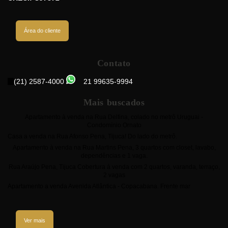
Área do cliente
Contato
(21) 2587-4000
21 99635-9994
Mais buscados
Apartamento à venda na Rua Delfina, colado no metrô Uruguai -
Condomínio Ornato
Casa a venda na Rua Afonso Pena, Tijuca! Do lado do metrô.
Apartamento à venda na Rua Martins Pena, 3 quartos com closet, lavabo,
dependências e 1 vaga.
Rua Araújo Pena, Tijuca Cobertura á venda com 2 quartos, varanda, terraço,
2 vagas
Apartamento a venda Avenida Atlântica - Copacabana. Frente mar
Ver mais