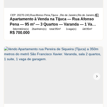
CEP: 20270-243
,
Rua Afonso Pena
,
Tijuca
,
Rio de Janeiro
,
Rio de Janeiro
,
Brasil
Apartamento à Venda na Tijuca — Rua Afonso
Pena — 95 m² — 3 Quartos — Varanda — 1 Vaga
3
dormitório(s)
2
banheiro(s)
total:
95m²
1
vaga(s)
útil:
95m²
— Vista Livre — Colado ao Metrô Afonso Pena
R$
700.000