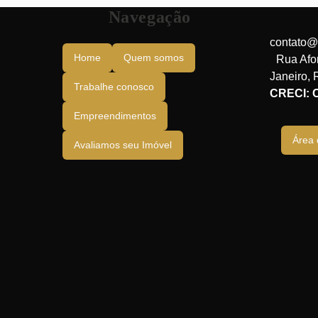
Navegação
Botafogo (1)
contato@
Home
Quem somos
Rua Afo
Janeiro
,
Trabalhe conosco
CRECI: 
Empreendimentos
Área 
Avaliamos seu Imóvel