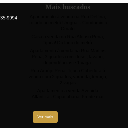
Mais buscados
Apartamento à venda na Rua Delfina,
635-9994
colado no metrô Uruguai - Condomínio
Ornato
Casa a venda na Rua Afonso Pena,
Tijuca! Do lado do metrô.
Apartamento à venda na Rua Martins
Pena, 3 quartos com closet, lavabo,
dependências e 1 vaga.
Rua Araújo Pena, Tijuca Cobertura á
venda com 2 quartos, varanda, terraço,
2 vagas
Apartamento a venda Avenida
Atlântica - Copacabana. Frente mar
Ver mais