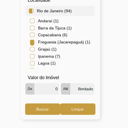
Localidade
Rio de Janeiro (94)
Andaraí (1)
Barra da Tijuca (1)
Copacabana (6)
Freguesia (Jacarepaguá) (1)
Grajaú (1)
Ipanema (7)
Lagoa (1)
Leblon (1)
Valor do Imóvel
Leme (1)
Maracanã (4)
De
Até
Praça da Bandeira (1)
Santa Teresa (1)
São Francisco Xavier (1)
Buscar
Limpar
Tijuca (58)
Vila Isabel (9)
(1)