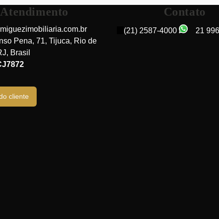
Atendimento
Contato
miguezimobiliaria.com.br
(21) 2587-4000
21 99
nso Pena
,
71
,
Tijuca
,
Rio de
RJ
,
Brasil
CJ7872
do cliente