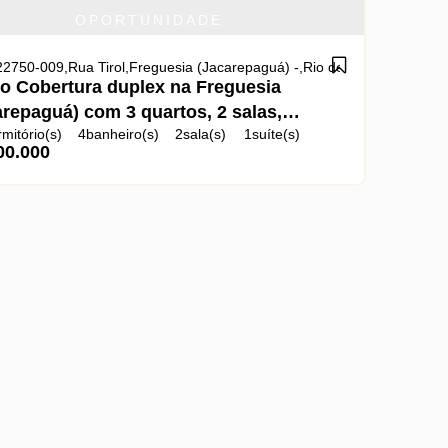
OPORTUNIDADE
22750-009
,
Rua Tirol
,
Freguesia (Jacarepaguá)
,
Rio de Janeiro
,
Rio de 
o Cobertura duplex na Freguesia
arepaguá) com 3 quartos, 2 salas,
mitório(s)
4
banheiro(s)
2
sala(s)
1
suíte(s)
rasqueira e 2 vagas em condomínio
0.000
:
180m²
2
vaga(s)
útil:
180m²
infraestrutura