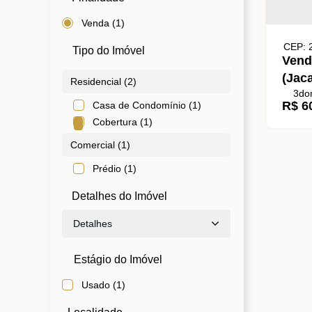
Venda (1)
CEP: 
Tipo do Imóvel
Vend
(Jac
Residencial (2)
3
dor
chur
R$
60
Casa de Condomínio (1)
total
com 
Cobertura (1)
Comercial (1)
Prédio (1)
Detalhes do Imóvel
Detalhes
Estágio do Imóvel
Usado (1)