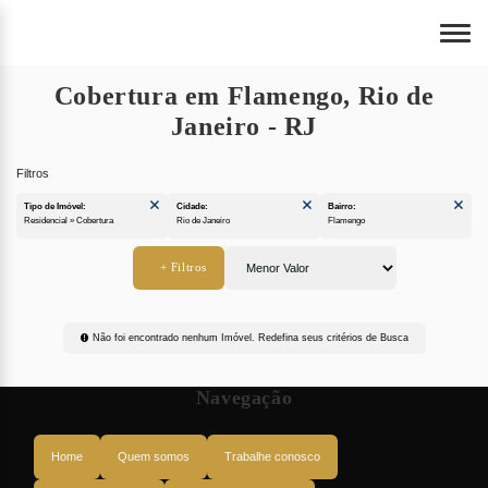
Cobertura em Flamengo, Rio de
Janeiro - RJ
Tipo de Imóvel:
Cidade:
Bairro:
Residencial » Cobertura
Rio de Janeiro
Flamengo
Não foi encontrado nenhum Imóvel. Redefina seus critérios de Busca
Navegação
Home
Quem somos
Trabalhe conosco