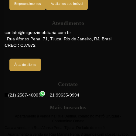
Empreendimentos
Avaliamos seu Imóvel
Atendimento
contato@miguezimobiliaria.com.br
Rua Afonso Pena
,
71
,
Tijuca
,
Rio de Janeiro
,
RJ
,
Brasil
CRECI: CJ7872
Área do cliente
Contato
(21) 2587-4000
21 99635-9994
Mais buscados
Apartamento à venda na Rua Delfina, colado no metrô Uruguai -
Condomínio Ornato
Casa a venda na Rua Afonso Pena, Tijuca! Do lado do metrô.
Apartamento à venda na Rua Martins Pena, 3 quartos com closet, lavabo,