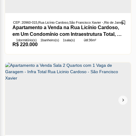
CEP: 20960-015
,
Rua Licínio Cardoso
,
São Francisco Xavier
,
Rio de Janeiro
,
Rio de
Apartamento a Venda na Rua Licínio Cardoso,
em Um Condomínio com Intraestrutura Total, 1
1
dormitório(s)
1
banheiro(s)
1
sala(s)
útil:
36m²
Quarto, Sala, Cozinha, Banheiro Social e
R$
220.000
Varanda.