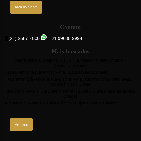
Área do cliente
Contato
(21) 2587-4000
21 99635-9994
Mais buscados
Apartamento à venda na Rua Delfina, colado no metrô Uruguai -
Condomínio Ornato
Casa a venda na Rua Afonso Pena, Tijuca! Do lado do metrô.
Apartamento à venda na Rua Martins Pena, 3 quartos com closet, lavabo,
dependências e 1 vaga.
Rua Araújo Pena, Tijuca Cobertura á venda com 2 quartos, varanda, terraço,
2 vagas
Apartamento a venda Avenida Atlântica - Copacabana. Frente mar
Ver mais