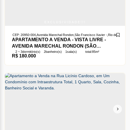
EXCLUSIVIDADE!!!
CEP: 20950-004
,
Avenida Marechal Rondon
,
São Francisco Xavier
,
Rio de Janeiro
,
APARTAMENTO A VENDA - VISTA LIVRE -
AVENIDA MARECHAL RONDON (SÃO
2 ~ 3
dormitório(s)
2
banheiro(s)
1
sala(s)
total:
85m²
FRANCISCO XAVIER) - SALA, 2 QUARTOS, 1
R$
180.000
1
vaga(s)
útil:
85m²
BANHEIRO SOCIAL, COPA COZINHA,
DEPENDÊNCIA COMPLETA (QUARTO,
BANHEIRO E ÁREA DE SERVIÇO) - 85 M².