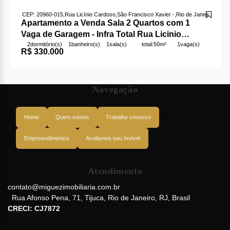
CEP: 20960-015
,
Rua Licínio Cardoso
,
São Francisco Xavier
,
Rio de Janeiro
,
Rio de
Apartamento a Venda Sala 2 Quartos com 1
Vaga de Garagem - Infra Total Rua Licinio
2
dormitório(s)
1
banheiro(s)
1
sala(s)
total:
50m²
1
vaga(s)
Cardoso - São Francisco Xavier
R$
330.000
útil:
50m²
Navegação
Home
Quem somos
Trabalhe conosco
Empreendimentos
Avaliamos seu Imóvel
Atendimento
contato@miguezimobiliaria.com.br
Rua Afonso Pena
,
71
,
Tijuca
,
Rio de Janeiro
,
RJ
,
Brasil
CRECI: CJ7872