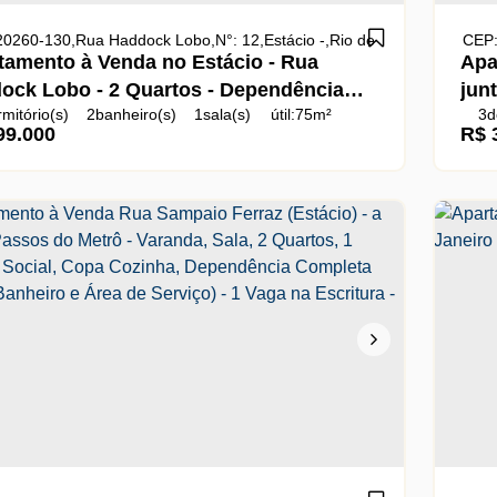
20260-130
,
Rua Haddock Lobo
,
N°:
12
,
Estácio
,
Rio de Janeiro
,
Rio de J
CEP:
tamento à Venda no Estácio - Rua
Apa
ock Lobo - 2 Quartos - Dependência
jun
mitório(s)
2
banheiro(s)
1
sala(s)
útil:
75m²
3
d
leta - 2 Elevadores - 180 M do Metrô
Est
9.000
R$
úti
cio