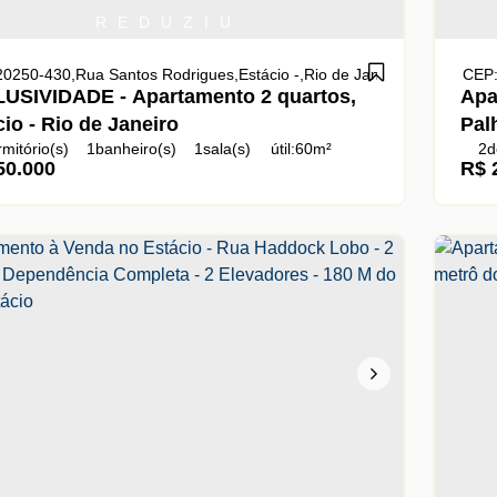
R E D U Z I U
20250-430
,
Rua Santos Rodrigues
,
Estácio
,
Rio de Janeiro
,
Rio de Jane
CEP:
USIVIDADE - Apartamento 2 quartos,
Apa
io - Rio de Janeiro
Pal
mitório(s)
1
banheiro(s)
1
sala(s)
útil:
60m²
2
d
Ban
0.000
R$
úti