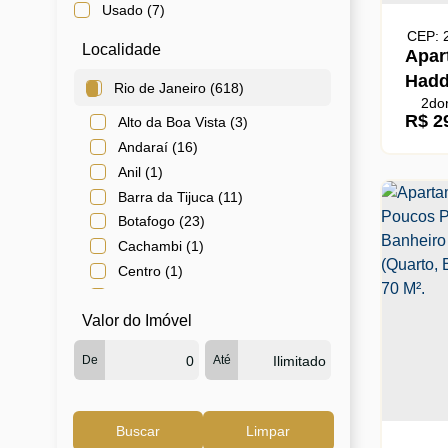
Usado (7)
CEP: 
Localidade
Apar
Hadd
Rio de Janeiro (618)
2
dor
Comp
R$
29
Alto da Boa Vista (3)
Está
Andaraí (16)
Anil (1)
Barra da Tijuca (11)
Botafogo (23)
Cachambi (1)
Centro (1)
Cidade Nova (2)
Valor do Imóvel
Copacabana (25)
Cosme Velho (1)
De
Até
Engenho Novo (4)
Estácio (7)
Flamengo (7)
Buscar
Limpar
Gávea (1)