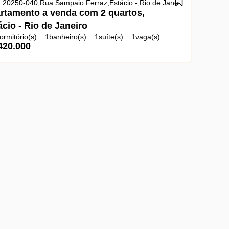
o
 20250-040
,
Brasil
,
Rua Sampaio Ferraz
,
Estácio
,
Rio de Janeiro
,
Rio de Jane
rtamento a venda com 2 quartos,
ácio - Rio de Janeiro
ormitório(s)
1
banheiro(s)
1
suíte(s)
1
vaga(s)
420.000
l:
75m²
terreno:
75m²
Brasil