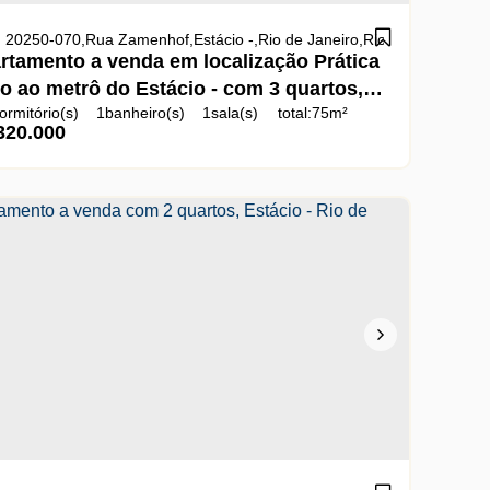
aneiro
 20250-070
,
Brasil
,
Rua Zamenhof
,
Estácio
,
Rio de Janeiro
,
Rio de Janeiro
,
Bra
rtamento a venda em localização Prática
to ao metrô do Estácio - com 3 quartos,
ormitório(s)
1
banheiro(s)
1
sala(s)
total:
75m²
ácio - Rio de Janeiro
320.000
l:
75m²