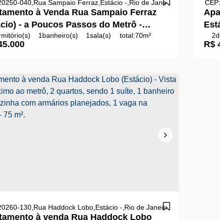
20250-040
,
Rua Sampaio Ferraz
,
Estácio
,
Rio de Janeiro
,
Rio de Janeir
CEP:
tamento à Venda Rua Sampaio Ferraz
Apa
ácio) - a Poucos Passos do Metrô -
Est
mitório(s)
1
banheiro(s)
1
sala(s)
total:
70m²
2
d
da, Sala, 2 Quartos, 1 Banheiro Social,
5.000
R$
ga(s)
útil:
70m²
terreno:
70m²
úti
 Cozinha, Dependência Completa
to, Banheiro e Área de Serviço) - 1
na Escritura - 70 M².
20260-130
,
Rua Haddock Lobo
,
Estácio
,
Rio de Janeiro
,
Rio de Janeiro
,
tamento à venda Rua Haddock Lobo