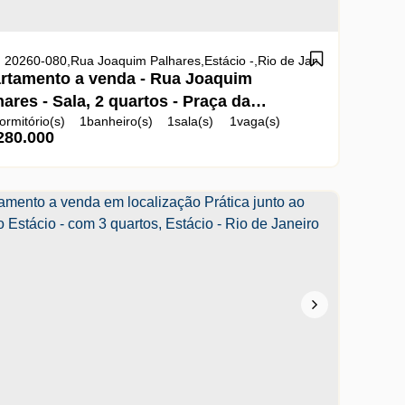
iro
 20260-080
,
Brasil
,
Rua Joaquim Palhares
,
Estácio
,
Rio de Janeiro
,
Rio de Jan
rtamento a venda - Rua Joaquim
hares - Sala, 2 quartos - Praça da
ormitório(s)
1
banheiro(s)
1
sala(s)
1
vaga(s)
deira - Código 19082
280.000
l:
50m²