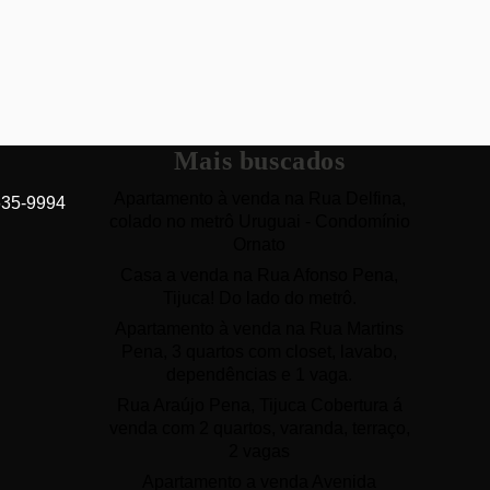
Mais buscados
Apartamento à venda na Rua Delfina,
635-9994
colado no metrô Uruguai - Condomínio
Ornato
Casa a venda na Rua Afonso Pena,
Tijuca! Do lado do metrô.
Apartamento à venda na Rua Martins
Pena, 3 quartos com closet, lavabo,
dependências e 1 vaga.
Rua Araújo Pena, Tijuca Cobertura á
venda com 2 quartos, varanda, terraço,
2 vagas
Apartamento a venda Avenida