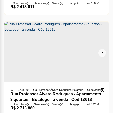
3
dormitório(s)
3
banheiro(s)
3
suíte(s)
2
vaga(s)
útil:
136m²
R$
2.418.011
terreno:
136m²
CEP: 22280-040
,
Rua Professor Álvaro Rodrigues
,
Botafogo
,
Rio de Janeiro
,
Rio de 
Rua Professor Álvaro Rodrigues - Apartamento
3 quartos - Botafogo - á venda - Cód 13618
3
dormitório(s)
3
banheiro(s)
3
suíte(s)
1
vaga(s)
útil:
147m²
R$
2.713.880
terreno:
147m²