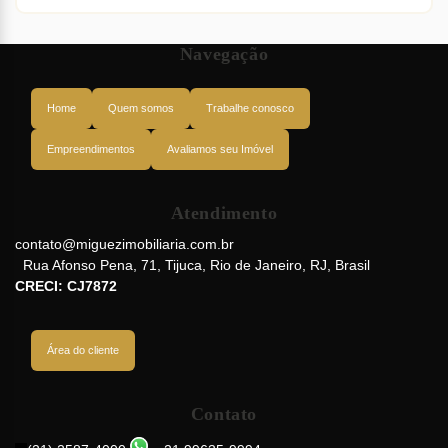
Navegação
Home
Quem somos
Trabalhe conosco
Empreendimentos
Avaliamos seu Imóvel
Atendimento
contato@miguezimobiliaria.com.br
Rua Afonso Pena
,
71
,
Tijuca
,
Rio de Janeiro
,
RJ
,
Brasil
CRECI: CJ7872
Área do cliente
Contato