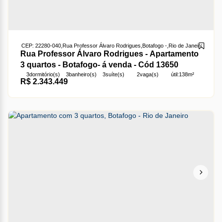
CEP: 22280-040
,
Rua Professor Álvaro Rodrigues
,
Botafogo
,
Rio de Janeiro
,
Rio de 
Rua Professor Álvaro Rodrigues - Apartamento
3 quartos - Botafogo- á venda - Cód 13650
3
dormitório(s)
3
banheiro(s)
3
suíte(s)
2
vaga(s)
útil:
138m²
R$
2.343.449
terreno:
138m²