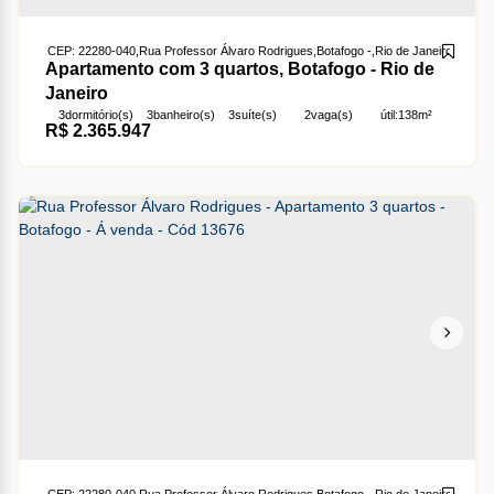
CEP: 22280-040
,
Rua Professor Álvaro Rodrigues
,
Botafogo
,
Rio de Janeiro
,
Rio de 
Apartamento com 3 quartos, Botafogo - Rio de
Janeiro
3
dormitório(s)
3
banheiro(s)
3
suíte(s)
2
vaga(s)
útil:
138m²
R$
2.365.947
terreno:
138m²
CEP: 22280-040
,
Rua Professor Álvaro Rodrigues
,
Botafogo
,
Rio de Janeiro
,
Rio de 