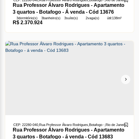
Rua Professor Álvaro Rodrigues - Apartamento
3 quartos - Botafogo - Á venda - Cód 13676
3
dormitório(s)
3
banheiro(s)
3
suíte(s)
2
vaga(s)
útil:
138m²
R$
2.370.924
terreno:
138m²
CEP: 22280-040
,
Rua Professor Álvaro Rodrigues
,
Botafogo
,
Rio de Janeiro
,
Rio de 
Rua Professor Álvaro Rodrigues - Apartamento
3 quartos - Botafogo - á venda - Cód 13683