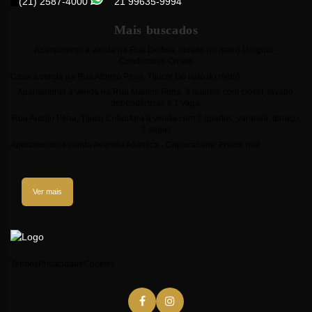
(21) 2587-4000
21 99635-9994
Mais buscados
Apartamento à venda na Rua Delfina, colado no metrô Uruguai -
Condomínio Ornato
Casa a venda na Rua Afonso Pena, Tijuca! Do lado do metrô.
Apartamento à venda na Rua Martins Pena, 3 quartos com closet, lavabo,
dependências e 1 vaga.
Rua Araújo Pena, Tijuca Cobertura á venda com 2 quartos, varanda, terraço,
2 vagas
Apartamento a venda Avenida Atlântica - Copacabana. Frente mar
Ver mais
Termos
Privacidade
Cookies